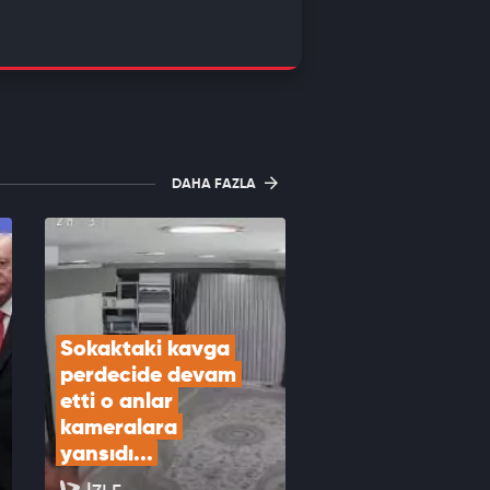
DAHA FAZLA
Sokaktaki kavga 
perdecide devam 
etti o anlar 
kameralara 
yansıdı...