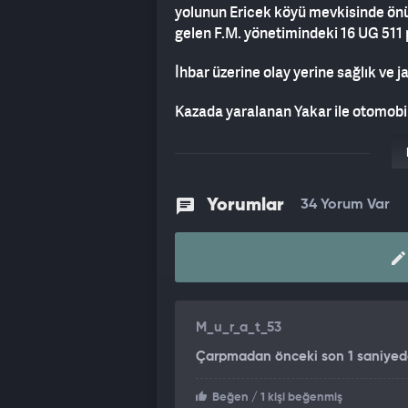
yolunun Ericek köyü mevkisinde önü
gelen F.M. yönetimindeki 16 UG 511 
İhbar üzerine olay yerine sağlık ve j
Kazada yaralanan Yakar ile otomobi
Ağır yaralanan Yakar, burada yapıl
Yorumlar
34 Yorum Var
M_u_r_a_t_53
Çarpmadan önceki son 1 saniyede
Beğen
/ 1 kişi beğenmiş