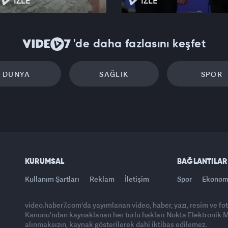
İZLE
İZLE
'de daha fazlasını keşfet
DÜNYA
SAĞLIK
SPOR
KURUMSAL
BAĞLANTILAR
Kullanım Şartları
Reklam
İletişim
Spor
Ekonom
video.haber7.com'da yayımlanan video, haber, yazı, resim ve fo
Kanunu'ndan kaynaklanan her türlü hakları Nokta Elektronik Med
alınmaksızın, kaynak gösterilerek dahi iktibas edilemez.