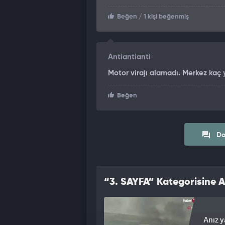
Beğen
/ 1 kişi beğenmiş
Antiantianti
Motor virajı alamadı. Merkez kaç y
Beğen
Da
“3. SAYFA” Kategorisine A
Anız y