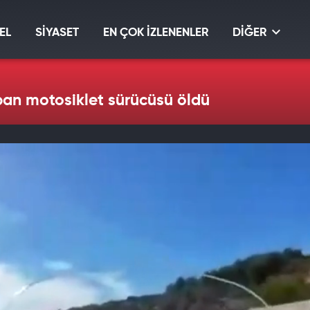
EL
SİYASET
EN ÇOK İZLENENLER
DİĞER
pan motosiklet sürücüsü öldü