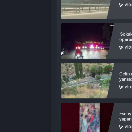
VID
‘Sokak
opera
VID
Gelin 
yansıd
VID
Esenyu
yapan
VID