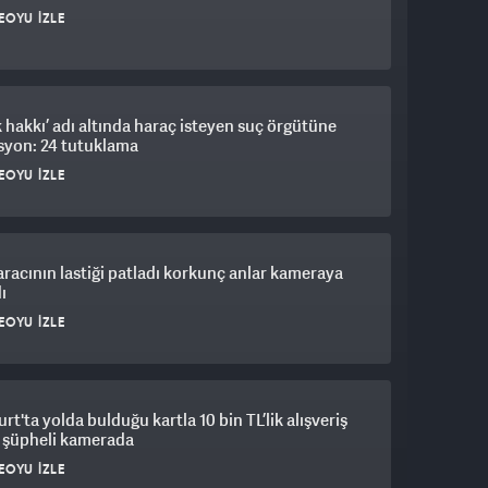
EOYU İZLE
 hakkı’ adı altında haraç isteyen suç örgütüne
syon: 24 tutuklama
EOYU İZLE
aracının lastiği patladı korkunç anlar kameraya
ı
EOYU İZLE
rt'ta yolda bulduğu kartla 10 bin TL’lik alışveriş
 şüpheli kamerada
EOYU İZLE