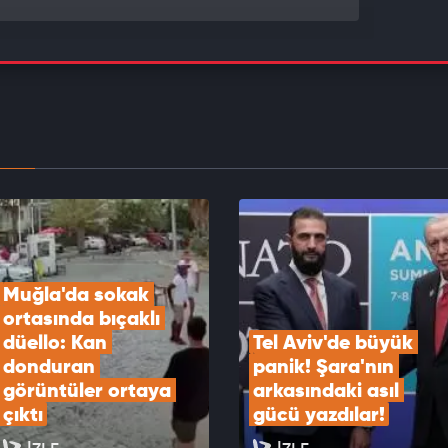
iv'de büyük panik! Şara'nın arkasındaki asıl gücü
ar!
EOYU İZLE
'deki futbol maçında saha karıştı: Tekme tokat
erine girdiler
EOYU İZLE
Muğla'da sokak 
ortasında bıçaklı 
düello: Kan 
Tel Aviv'de büyük 
donduran 
panik! Şara'nın 
görüntüler ortaya 
arkasındaki asıl 
çıktı
gücü yazdılar!