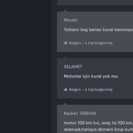
Misafir
Yolların baş belası kural tanımay
Beğen
/ 4 kişi beğenmiş
SELAMET
Motorlar için kural yok mu
Beğen
/ 4 kişi beğenmiş
Nedret TARHAN
motor 100 km hız, araç ta 100 km. 
alamadı,tarlaya dümeni kırıp kur