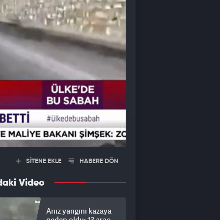
SİTENE EKLE
HABERE DÖN
daki Video
Anız yangını kazaya
neden oldu: 13 araç