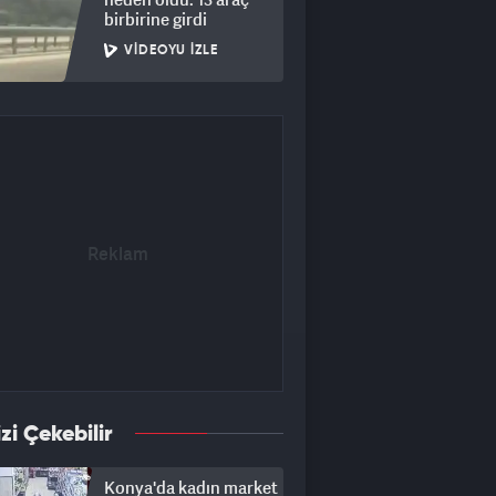
birbirine girdi
VIDEOYU İZLE
izi Çekebilir
Konya'da kadın market