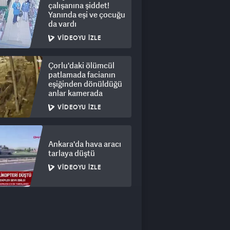
çalışanına şiddet!
Yanında eşi ve çocuğu
da vardı
VIDEOYU İZLE
Çorlu'daki ölümcül
patlamada facianın
eşiğinden dönüldüğü
anlar kamerada
VIDEOYU İZLE
Ankara'da hava aracı
tarlaya düştü
VIDEOYU İZLE