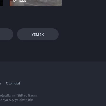
İZLE
YEMEK
i
Otomobil
toğrafların FSEK ve Basın
ya A.Ş.'ye aittir. İzin