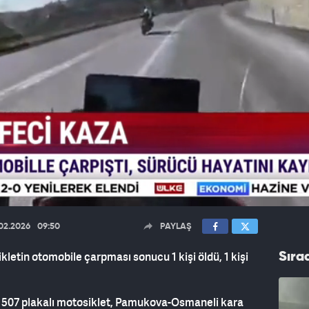
.02.2026
09:50
PAYLAŞ
kletin otomobile çarpması sonucu 1 kişi öldü, 1 kişi
Sıra
A 507 plakalı motosiklet, Pamukova-Osmaneli kara