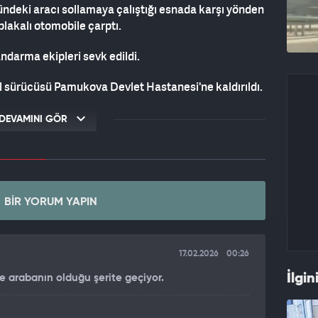
ndeki aracı sollamaya çalıştığı esnada karşı yönden
plakalı otomobile çarptı.
andarma ekipleri sevk edildi.
l sürücüsü Pamukova Devlet Hastanesi'ne kaldırıldı.
an tüm müdahalelere rağmen kurtarılamadı.
DEVAMINI GÖR
BIR YORUM YAPIN
17.02.2026
00:26
İlgin
 arabanın olduğu şerite geçiyor.