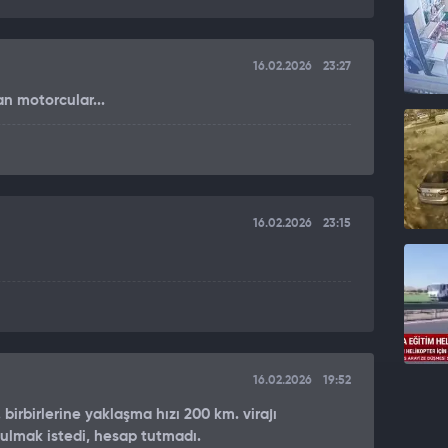
16.02.2026
23:27
an motorcular...
16.02.2026
23:15
16.02.2026
19:52
birbirlerine yaklaşma hızı 200 km. virajı
tulmak istedi, hesap tutmadı.