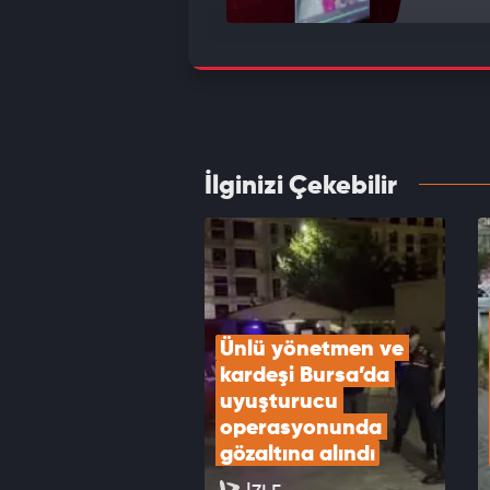
Tel Av
yazdıl
VID
İlginizi Çekebilir
Mersin
birbirl
VID
Ünlü yönetmen ve 
kardeşi Bursa’da 
uyuşturucu 
operasyonunda 
gözaltına alındı