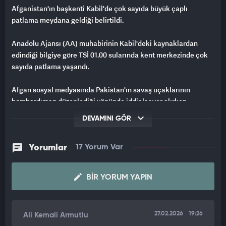
Afganistan'ın başkenti Kabil'de çok sayıda büyük çaplı
patlama meydana geldiği belirtildi.
Anadolu Ajansı (AA) muhabirinin Kabil'deki kaynaklardan
edindiği bilgiye göre TSİ 01.00 sularında kent merkezinde çok
sayıda patlama yaşandı.
Afgan sosyal medyasında Pakistan'ın savaş uçaklarının
bombardıman düzenlediği yönünde iddialar yer alırken,
İslamabad yönetiminden bu yönde resmi açıklama gelmedi.
DEVAMINI GÖR
Pakistan devlet televizyonu PTV News'ün güvenlik
kaynaklarına dayandırdığı haberine göre, ordunun Kabil,
Yorumlar
17 Yorum Var
Kandahar ve Paktia'daki bazı askeri tesisleri imha ettiği iddia
edildi.
BIR YORUM YAPIN
Güvenlik kaynakları, Kandahar'daki hava saldırılarında bir
cephane deposu ve lojistik üssün de yok edildiğini aktardı.
27.02.2026
19:26
Ali Kemali Armutlu