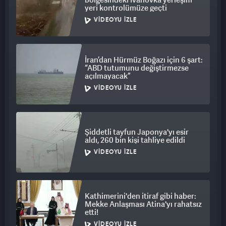
yeri kontrolümüze geçti
VIDEOYU İZLE
İran’dan Hürmüz Boğazı için 6 şart:
“ABD tutumunu değiştirmezse
açılmayacak”
VIDEOYU İZLE
Şiddetli tayfun Japonya'yı esir
aldı, 260 bin kişi tahliye edildi
VIDEOYU İZLE
Kathimerini'den itiraf gibi haber:
Mekke Anlaşması Atina'yı rahatsız
etti!
VIDEOYU İZLE