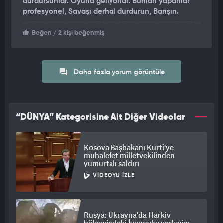
durdursunlar. Oyuna geliyorlar. Bunları yapanlar
profesyonel, Savaşı derhal durdurun, Barışın.
Beğen
/ 2 kişi beğenmiş
Daha fazla yorum görüntüle
“DÜNYA” Kategorisine Ait Diğer Videolar
Kosova Başbakanı Kurti'ye
muhalefet milletvekilinden
yumurtalı saldırı
VIDEOYU İZLE
Rusya: Ukrayna'da Harkiv
bölgesindeki İvanovka yerleşim