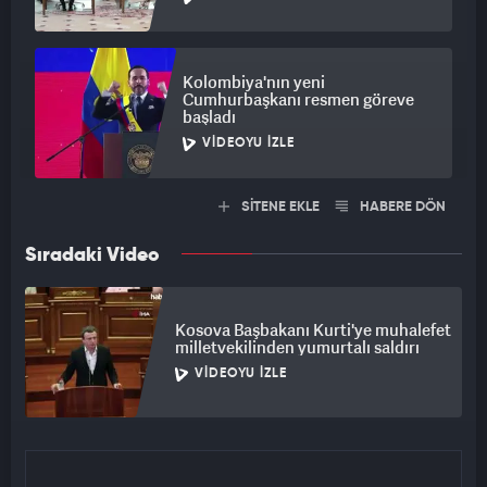
Kolombiya'nın yeni
Cumhurbaşkanı resmen göreve
başladı
VIDEOYU İZLE
SİTENE EKLE
HABERE DÖN
Sıradaki Video
Kosova Başbakanı Kurti'ye muhalefet
milletvekilinden yumurtalı saldırı
VIDEOYU İZLE