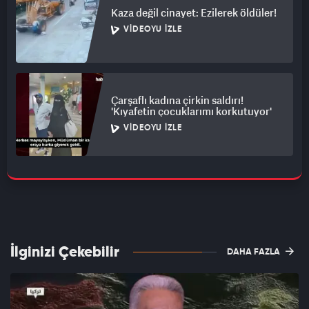
Kaza değil cinayet: Ezilerek öldüler!
VIDEOYU İZLE
Çarşaflı kadına çirkin saldırı!
'Kıyafetin çocuklarımı korkutuyor'
VIDEOYU İZLE
İlginizi Çekebilir
DAHA FAZLA