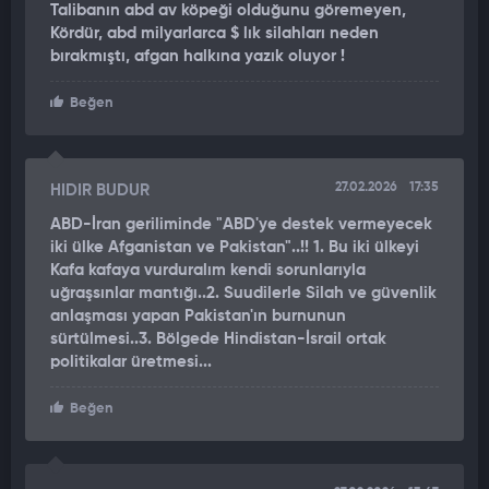
Öte yandan Tolo News'ün haberine göre, Afganistan Savunma
Talibanın abd av köpeği olduğunu göremeyen,
Bakanlığından yapılan açıklamada, Afgan
Kördür, abd milyarlarca $ lık silahları neden
güçlerinin Pakistan'ın Durand Hattı boyunca bulunan
bırakmıştı, afgan halkına yazık oluyor !
mevzilerine yönelik misilleme operasyonlarının yerel saatle
gece 12'de sona erdiğini bildirdi.
Beğen
Afganistan yönetimi sözcüsü Zabihullah Mücahid ise ABD
merkezli X şirketinin sosyal medya platformundan yaptığı
27.02.2026
17:35
HIDIR BUDUR
açıklamada, Pakistan ordusunun Kabil, Kandahar ve
ABD-İran geriliminde "ABD'ye destek vermeyecek
Paktia'daki bazı bölgeleri bombaladığını ancak herhangi bir
iki ülke Afganistan ve Pakistan"..!! 1. Bu iki ülkeyi
can kaybının yaşanmadığını belirtti.
Kafa kafaya vurduralım kendi sorunlarıyla
uğraşsınlar mantığı..2. Suudilerle Silah ve güvenlik
Sözcü Mücahid, iki ülke sınırı olarak kabul edilen Durand Hattı
anlaşması yapan Pakistan'ın burnunun
boyunca Pakistan'a ait askeri tesislere yönelik kapsamlı
sürtülmesi..3. Bölgede Hindistan-İsrail ortak
operasyonların başlatıldığını bildirmişti.
politikalar üretmesi...
Pakistan Enformasyon Bakanlığı da Afganistan'ın
Beğen
operasyonuna karşı Pakistan güvenlik güçlerinin derhal ve
etkili şekilde karşılık verdiğini açıklamıştı.