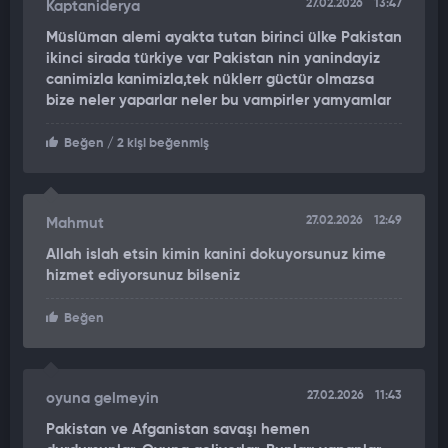
27.02.2026
13:47
Kaptaniderya
Müslüman alemi ayakta tutan birinci ülke Pakistan
ikinci sirada türkiye var Pakistan nin yanindayiz
canimizla kanimizla,tek nüklerr güctür olmazsa
bize neler yaparlar neler bu vampirler yamyamlar
Beğen
/ 2 kişi beğenmiş
27.02.2026
12:49
Mahmut
Allah islah etsin kimin kanini dokuyorsunuz kime
hizmet ediyorsunuz bilseniz
Beğen
27.02.2026
11:43
oyuna gelmeyin
Pakistan ve Afganistan savaşı hemen