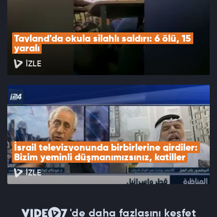
Tayland'da okula silahlı saldırı: 6 ölü, 15 
yaralı
İZLE
İsrail televizyonunda birbirlerine girdiler: 
Bizim yeminli düşmanımızsınız, katiller
İZLE
'de daha fazlasını keşfet