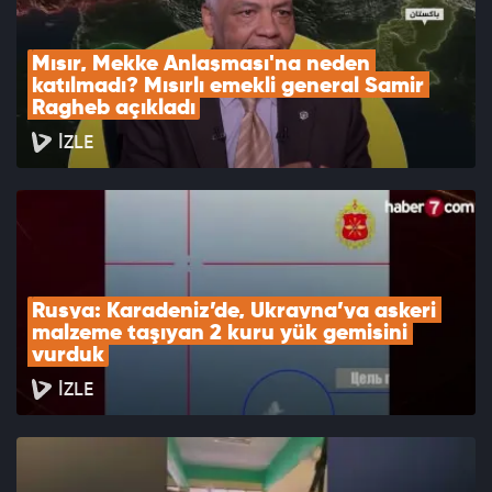
Mısır, Mekke Anlaşması'na neden 
katılmadı? Mısırlı emekli general Samir 
Ragheb açıkladı
İZLE
Rusya: Karadeniz’de, Ukrayna’ya askeri 
malzeme taşıyan 2 kuru yük gemisini 
vurduk
İZLE