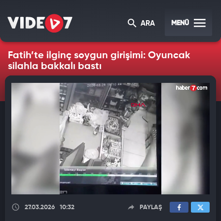
MENÜ
ARA
Fatih’te ilginç soygun girişimi: Oyuncak
silahla bakkalı bastı
27.03.2026
10:32
PAYLAŞ