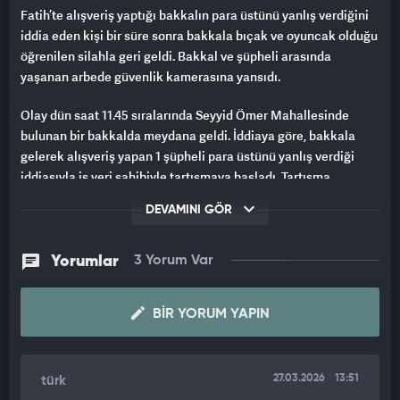
Fatih’te alışveriş yaptığı bakkalın para üstünü yanlış verdiğini
iddia eden kişi bir süre sonra bakkala bıçak ve oyuncak olduğu
öğrenilen silahla geri geldi. Bakkal ve şüpheli arasında
yaşanan arbede güvenlik kamerasına yansıdı.
Olay dün saat 11.45 sıralarında Seyyid Ömer Mahallesinde
bulunan bir bakkalda meydana geldi. İddiaya göre, bakkala
gelerek alışveriş yapan 1 şüpheli para üstünü yanlış verdiği
iddiasıyla iş yeri sahibiyle tartışmaya başladı. Tartışma
sonrasında bakkaldan çıkan şüpheli kısa bir süre sonra yüzünü
DEVAMINI GÖR
gizleyerek silah ve bıçakla bakkala geri geldi. Bakkal sahibiyle
yaşanan arbede sonrasında şüpheli bu kez elindkei bıçakla
bakkala saldırmaya çalıştı.Yaşanan arbede sonrası şüpheli
Yorumlar
3 Yorum Var
olay yerinden kaçtı. Diğer yandan şüphelinin elindeki silahın
oyuncak olduğu öğrenildi.
BIR YORUM YAPIN
OYUNCAK SİLAHLA GELDİĞİ ANLAR KAMERADA
Yaşanan arbede iş yerinin güvenlik kamerasına yansıdı.
27.03.2026
13:51
türk
Görüntülerde şüphelinin bakkalla tartışması, ardından elindeki