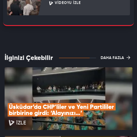
VIDEOYU İZLE
İlginizi Çekebilir
DAHA FAZLA
Üsküdar’da CHP'liler ve Yeni Partililer 
birbirine girdi: ‘Alayınızı…’
İZLE