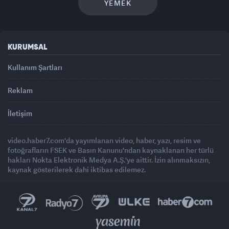
YEMEK
KURUMSAL
Kullanım Şartları
Reklam
İletişim
video.haber7.com'da yayımlanan video, haber, yazı, resim ve
fotoğrafların FSEK ve Basın Kanunu'ndan kaynaklanan her türlü
hakları Nokta Elektronik Medya A.Ş.'ye aittir. İzin alınmaksızın,
kaynak gösterilerek dahi iktibas edilemez.