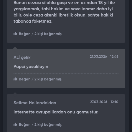
Bunun cezası silahla gasp ve en azından 18 yıl ile
bıçak ve oyuncak silahla bakkala yeniden geldiği anlar
yargılanmalı, tabi hakim ve savcılarımız daha iyi
görülüyor. Görüntülerde şüphelinin bıçakla saldırmaya çalıştığı
bilir. öyle ceza alsınki ibretlik olsun, sahte hakiki
ve olay yerinden kaçtığı anlar da yer alıyor.
tabanca faketmez.
Beğen
/ 2 kişi beğenmiş
27.03.2026
12:45
ALİ çelik
Papci yasaklayın
Beğen
/ 2 kişi beğenmiş
27.03.2026
12:10
Selime Hollanda'dan
Internette avrupalilardan onu gormustur.
Beğen
/ 2 kişi beğenmiş