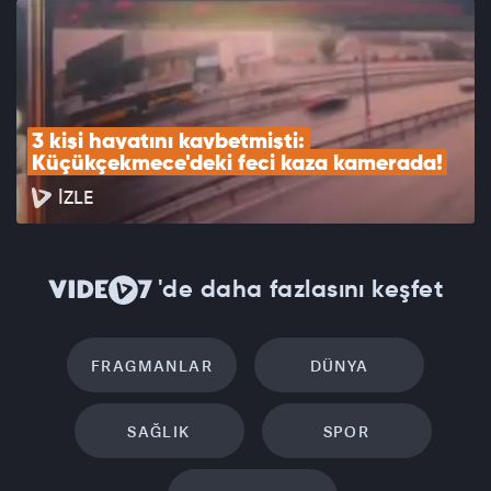
3 kişi hayatını kaybetmişti: 
Küçükçekmece'deki feci kaza kamerada!
İZLE
'de daha fazlasını keşfet
FRAGMANLAR
DÜNYA
SAĞLIK
SPOR