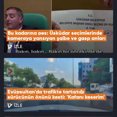
Bu kadarına pes: Üsküdar seçimlerinde 
kameraya yansıyan şaibe ve gasp anları
İZLE
Eyüpsultan'da trafikte tartıştığı 
sürücünün önünü kesti: 'Kafanı keserim'
İZLE