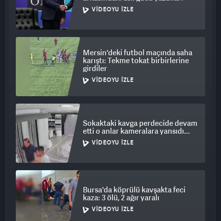
VIDEOYU İZLE
Mersin'deki futbol maçında saha
karıştı: Tekme tokat birbirlerine
girdiler
VIDEOYU İZLE
Sokaktaki kavga perdecide devam
etti o anlar kameralara yansıdı...
VIDEOYU İZLE
Bursa'da köprülü kavşakta feci
kaza: 3 ölü, 2 ağır yaralı
VIDEOYU İZLE