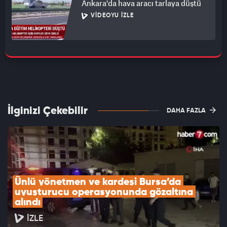
Ankara'da hava aracı tarlaya düştü
VIDEOYU İZLE
İlginizi Çekebilir
DAHA FAZLA
Ünlü yönetmen ve kardeşi Bursa’da 
uyuşturucu operasyonunda gözaltına 
alındı
İZLE