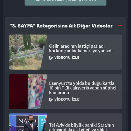
nedeniyle vatandaşların çiftten şikayetçi olduğu, poliste bir
çalışanın tehdit edildiğine yönelik şikayetin de bulunduğu
öğrenildi. İşletmelerin borcu nedeniyle elektriklerin kesilmek
istendiğinde ise, görevlilere mukavemet edildiği, işlemlerin
“3. SAYFA” Kategorisine Ait Diğer Videolar
polis eşliğinde gerçekleştirildiği ve sonrasında kaçak elektrik
kullanıldığı gerekçesiyle de çift hakkında işlem yapıldığı tespit
Gelin aracının lastiği patladı
edildi. Olayın ardından Organize Suçlarla Mücadele ve Asayiş
korkunç anlar kameraya yansıdı
Şube Müdürlüğü ekipleri tarafından şüphelilerin
VIDEOYU İZLE
yakalanmasına yönelik çalışmalar sürüyor.
Esenyurt'ta yolda bulduğu kartla
10 bin TL’lik alışveriş yapan şüpheli
kamerada
VIDEOYU İZLE
Tel Aviv'de büyük panik! Şara'nın
arkasındaki asıl gücü yazdılar!