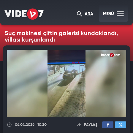
MENÜ
ARA
Suç makinesi çiftin galerisi kundaklandı,
villası kurşunlandı
06.04.2026
10:20
PAYLAŞ