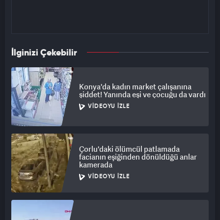
İlginizi Çekebilir
Konya'da kadın market çalışanına
şiddet! Yanında eşi ve çocuğu da vardı
VIDEOYU İZLE
Çorlu'daki ölümcül patlamada
facianın eşiğinden dönüldüğü anlar
kamerada
VIDEOYU İZLE