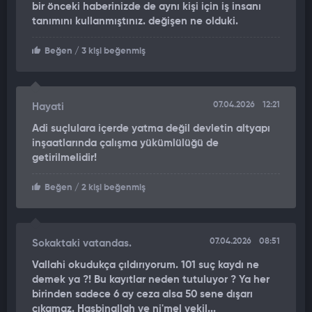
bir önceki haberinizde de aynı kişi için iş insanı
Saldırıda ölen ya da yaralanan olmadı.
tanımını kullanmıştınız. değişen ne olduki.
ARAÇLAR ALEV ALEV YANDI
Beğen
/ 3 kişi beğenmiş
Diğer yandan oto galerinin benzin dökülerek kundaklandığı
anların güvenlik kamera görüntüleri ortaya çıktı. Görüntülerde,
kasklı ve siyah giyimli 2 kişiden birinin oto galeriye benzin
07.04.2026
12:21
Hayati
döktüğü ardından da ateşe verildiği anlar görülüyor; araçlar
Adi suçlulara içerde yatma değil devletin altyapı
alev alev yanıyor. Silahlı saldırı görüntülerinde ise villanın
inşaatlarında çalışma yükümlülüğü de
önüne gelen şüpheli bir süre sonra silahla ateş açıyor. Şüpheli
getirilmelidir!
daha sonra motosikletle kaçıyor.
Beğen
/ 2 kişi beğenmiş
ŞÜPHELİLERE KÜFÜRLE KARŞILIK VERİP TELEFONU KAPATTI
Polis ekiplerinin yaptığı çalışmalarda, Selçuk K.’nin 64 suç
07.04.2026
08:51
Sokaktaki vatandas.
kaydı bulunduğu, daha önce çok sayıda dosyadan işlem
gördüğü ve bir dönem aranması olduğu gerekçesiyle
Vallahi okudukça çıldırıyorum. 101 suç kaydı ne
tutuklandığı, ardından serbest bırakıldığı öğrenildi. Dilek K.’nin
demek ya ?! Bu kayıtlar neden tutuluyor ? Ya her
ise poliste 37 suç kaydı bulunduğu, suçlarının birçoğunun
birinden sadece 6 ay ceza alsa 50 sene dışarı
görevli memura mukavemet olduğu belirtildi. Selçuk K.'nin
çıkamaz. Hasbinallah ve ni'mel vekil...