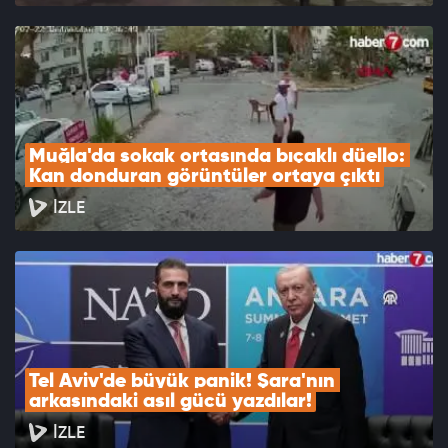
Muğla'da sokak ortasında bıçaklı düello: 
Kan donduran görüntüler ortaya çıktı
İZLE
Tel Aviv'de büyük panik! Şara'nın 
arkasındaki asıl gücü yazdılar!
İZLE