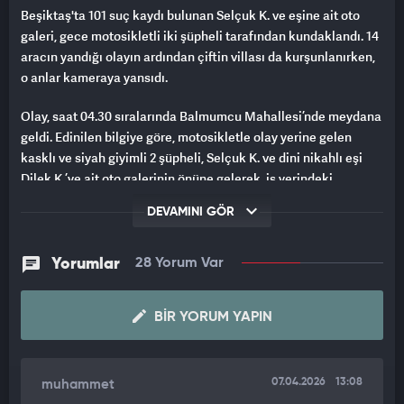
Beşiktaş'ta 101 suç kaydı bulunan Selçuk K. ve eşine ait oto
galeri, gece motosikletli iki şüpheli tarafından kundaklandı. 14
aracın yandığı olayın ardından çiftin villası da kurşunlanırken,
o anlar kameraya yansıdı.
Olay, saat 04.30 sıralarında Balmumcu Mahallesi’nde meydana
geldi. Edinilen bilgiye göre, motosikletle olay yerine gelen
kasklı ve siyah giyimli 2 şüpheli, Selçuk K. ve dini nikahlı eşi
Dilek K.’ye ait oto galerinin önüne gelerek, iş yerindeki
araçlara benzin dökerek kundakladı. Kısa sürede büyüyen
DEVAMINI GÖR
alevler park halindeki 14 aracı sardı. İhbar üzerine olay yerine
sevk edilen itfaiye ekipleri yangını söndürdü.
Yorumlar
28 Yorum Var
AYNI ŞÜPHELİLER BU KEZ VİLLAYA ATEŞ AÇTI
Kundaklama olayının ardından aynı şüphelilerin bu kez Levent
BIR YORUM YAPIN
Mahallesi’ndeki çifte ait villaya gittiği belirlendi. Şüpheliler,
Selçuk K. ve Dilek K.’nin yaşadığı villaya silahla ateş açtı. Olay
yerinde yapılan incelemede 7 adet 9 milimetre çapında boş
07.04.2026
13:08
muhammet
kovan bulunurken, villaya 5 merminin isabet ettiği tespit edildi.