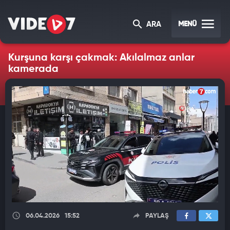
MENÜ
ARA
Kurşuna karşı çakmak: Akılalmaz anlar
kamerada
06.04.2026
15:52
PAYLAŞ