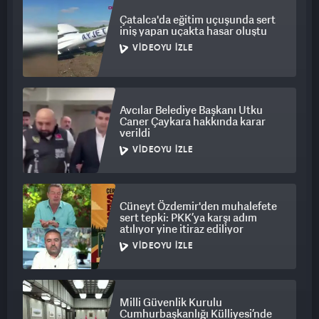
Çatalca'da eğitim uçuşunda sert
iniş yapan uçakta hasar oluştu
VIDEOYU İZLE
Avcılar Belediye Başkanı Utku
Caner Çaykara hakkında karar
verildi
VIDEOYU İZLE
Cüneyt Özdemir'den muhalefete
sert tepki: PKK’ya karşı adım
atılıyor yine itiraz ediliyor
VIDEOYU İZLE
Milli Güvenlik Kurulu
Cumhurbaşkanlığı Külliyesi’nde