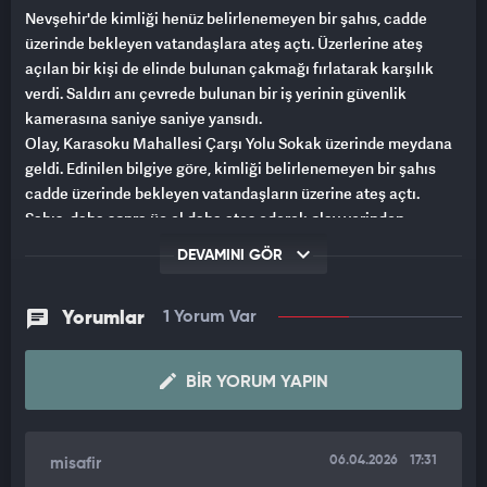
Nevşehir'de kimliği henüz belirlenemeyen bir şahıs, cadde
üzerinde bekleyen vatandaşlara ateş açtı. Üzerlerine ateş
açılan bir kişi de elinde bulunan çakmağı fırlatarak karşılık
verdi. Saldırı anı çevrede bulunan bir iş yerinin güvenlik
kamerasına saniye saniye yansıdı.
Olay, Karasoku Mahallesi Çarşı Yolu Sokak üzerinde meydana
geldi. Edinilen bilgiye göre, kimliği belirlenemeyen bir şahıs
cadde üzerinde bekleyen vatandaşların üzerine ateş açtı.
Şahıs, daha sonra üç el daha ateş ederek olay yerinden
koşarak kaçtı. Silahtan çıkan mermilerden birisi bir evin giriş
DEVAMINI GÖR
kapısına isabet etti. Üzerine ateş edilen vatandaşlardan birisi
kısa süreli şoku atlattıktan sonra saldırgana elindeki çakmağı
fırlatarak karşılık verdi.
Yorumlar
1 Yorum Var
Haber verilmesi üzerine olay yerine çok sayıda polis ekipleri
sevk edildi. Ekipler kaçan şahsın yakalanması için çalışma
BIR YORUM YAPIN
başlattı.
06.04.2026
17:31
misafir