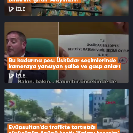
birbirine girdi: ‘Alayınızı…’
İZLE
Bu kadarına pes: Üsküdar seçimlerinde 
kameraya yansıyan şaibe ve gasp anları
İZLE
Eyüpsultan'da trafikte tartıştığı 