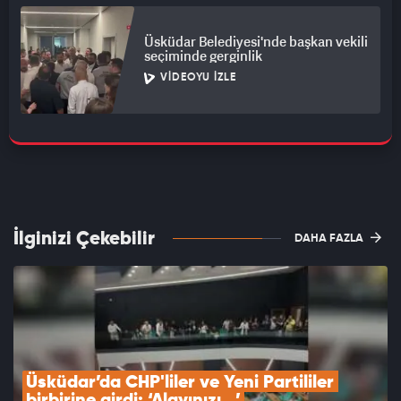
Üsküdar Belediyesi'nde başkan vekili
seçiminde gerginlik
VIDEOYU İZLE
İlginizi Çekebilir
DAHA FAZLA
Üsküdar’da CHP'liler ve Yeni Partililer 