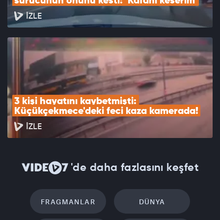
sürücünün önünü kesti: 'Kafanı keserim'
İZLE
3 kişi hayatını kaybetmişti: 
Küçükçekmece'deki feci kaza kamerada!
İZLE
'de daha fazlasını keşfet
FRAGMANLAR
DÜNYA