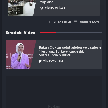
toplandı
VIDEOYU İZLE
SİTENE EKLE
HABERE DÖN
Sıradaki Video
Bakan Göktaş şehit aileleri ve gazilerle
“Terörsüz Türkiye Kardeşlik
Sofrası”nda buluştu
VIDEOYU İZLE