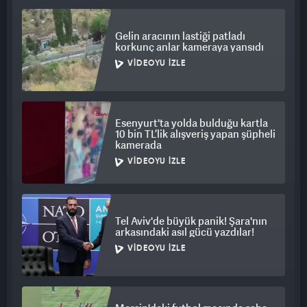
motosikleti fark ettikten sonra birkaç metre ileriden geri
döndüğü, bisikleti bırakıp çalıştırdığı motosikletle olay
Gelin aracının lastiği patladı
yerinden uzaklaştığı anlar yer aldı.
korkunç anlar kameraya yansıdı
VIDEOYU İZLE
Esenyurt'ta yolda bulduğu kartla
10 bin TL’lik alışveriş yapan şüpheli
kamerada
VIDEOYU İZLE
Tel Aviv'de büyük panik! Şara'nın
arkasındaki asıl gücü yazdılar!
VIDEOYU İZLE