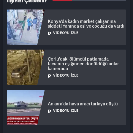
İlginizi Çekebilir
Konya'da kadın market çalışanına
şiddet! Yanında eşi ve çocuğu da vardı
VIDEOYU İZLE
Çorlu'daki ölümcül patlamada
facianın eşiğinden dönüldüğü anlar
kamerada
VIDEOYU İZLE
Ankara'da hava aracı tarlaya düştü
VIDEOYU İZLE