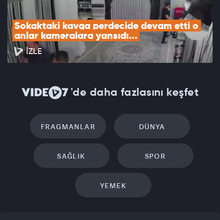
Sokaktaki kavga perdecide devam etti o 
anlar kameralara yansıdı...
İZLE
'de daha fazlasını keşfet
FRAGMANLAR
DÜNYA
SAĞLIK
SPOR
YEMEK