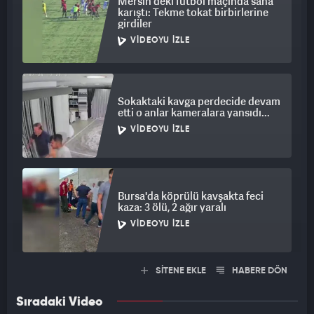
Mersin'deki futbol maçında saha
karıştı: Tekme tokat birbirlerine
girdiler
VIDEOYU İZLE
Sokaktaki kavga perdecide devam
etti o anlar kameralara yansıdı...
VIDEOYU İZLE
Bursa'da köprülü kavşakta feci
kaza: 3 ölü, 2 ağır yaralı
VIDEOYU İZLE
SİTENE EKLE
HABERE DÖN
Sıradaki Video