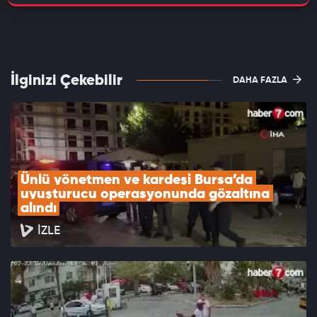
İlginizi Çekebilir
DAHA FAZLA
Ünlü yönetmen ve kardeşi Bursa’da 
uyuşturucu operasyonunda gözaltına 
alındı
İZLE