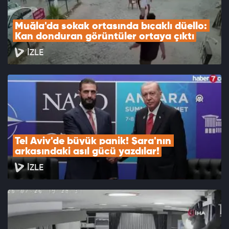
Muğla'da sokak ortasında bıçaklı düello: 
Kan donduran görüntüler ortaya çıktı
İZLE
Tel Aviv'de büyük panik! Şara'nın 
arkasındaki asıl gücü yazdılar!
İZLE