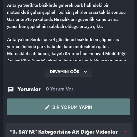
Antalya Serik'te bisikletle gelerek park halindeki bir
motosikleti çalan şüpheli, polisin şehirler arası takibi sonucu
Gaziantep'te yakalandı. Hırsızlık anı güvenlik kamerasına
yansırken şüphelinin sabıkalı olduğu ortaya çıktı.
Antalya'nın Serik ilçesi 4 gün önce bisikletli bir şüpheli, iş
yerinin önünde park halinde duran motosikleti çaldı.
Motosiklet sahibinin şikayeti üzerine İlçe Emniyet Müdürlüğü
Asayiş Büro Amirliği ekipleri harekete geçti. Polis ekiplerinin
yaptığı titiz çalışma sonucu şüphelinin O.K. olduğu ve
DEVAMINI GÖR
motosikleti Gaziantep'e götürdüğü tespit edildi. Gaziantep
Emniyet Müdürlüğü ile yapılan ortak çalışma neticesinde O.K.
yakalanırken, çalınan motosiklet de bulundu. Gözaltına alınan
Yorumlar
0 Yorum Var
O.K.'nin daha önce de ilçede bisiklet hırsızlığına karıştığı ve
hakkında çeşitli suçlardan sabıka kaydı olduğu öğrenildi.
BIR YORUM YAPIN
Olayla ilgili adli işlem başlatıldı.
HIRSIZLIK ANI GÜVENLİK KAMERASINA YANSIDI
“3. SAYFA” Kategorisine Ait Diğer Videolar
Görüntüde bisikletle ilerleyen şüphelinin park halindeki