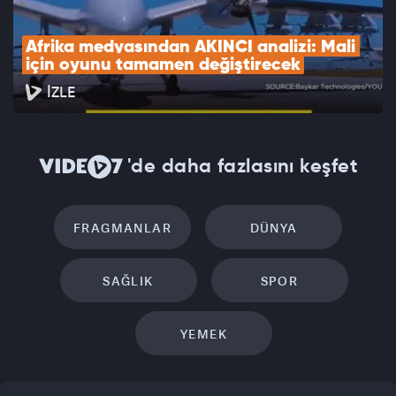
Afrika medyasından AKINCI analizi: Mali 
için oyunu tamamen değiştirecek
İZLE
'de daha fazlasını keşfet
FRAGMANLAR
DÜNYA
SAĞLIK
SPOR
YEMEK