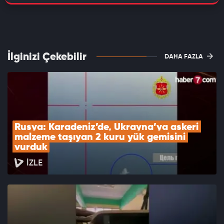
İlginizi Çekebilir
DAHA FAZLA
Rusya: Karadeniz’de, Ukrayna’ya askeri 
malzeme taşıyan 2 kuru yük gemisini 
vurduk
İZLE