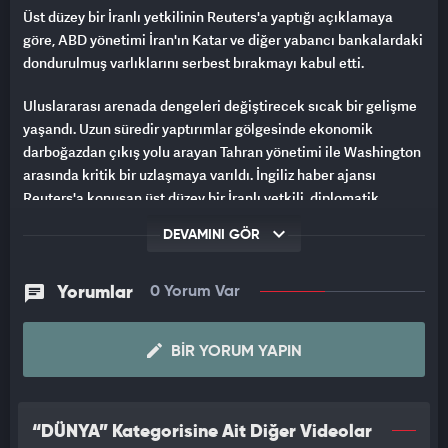
Üst düzey bir İranlı yetkilinin Reuters'a yaptığı açıklamaya
göre, ABD yönetimi İran'ın Katar ve diğer yabancı bankalardaki
dondurulmuş varlıklarını serbest bırakmayı kabul etti.
Uluslararası arenada dengeleri değiştirecek sıcak bir gelişme
yaşandı. Uzun süredir yaptırımlar gölgesinde ekonomik
darboğazdan çıkış yolu arayan Tahran yönetimi ile Washington
arasında kritik bir uzlaşmaya varıldı. İngiliz haber ajansı
Reuters'a konuşan üst düzey bir İranlı yetkili, diplomatik
kulisleri hareketlendiren kararı şu sözlerle duyurdu:
DEVAMINI GÖR
"ABD, İran'ın Katar ve diğer yabancı bankalarda tutulan
dondurulmuş varlıklarının serbest bırakılmasını resmen kabul
Yorumlar
0 Yorum Var
etti."
ABD İLE İRAN ARASINDA HÜRMÜZ PAZARLIĞI:
BIR YORUM YAPIN
DONDURULMUŞ VARLIKLAR SERBEST KALIYOR
ABD, İran'ın yabancı bankalardaki dondurulmuş varlıklarını
“DÜNYA” Kategorisine Ait Diğer Videolar
serbest bırakmayı kabul etti. Tahran bu adımı iyi niyet