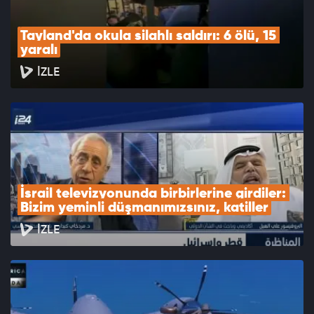
Tayland'da okula silahlı saldırı: 6 ölü, 15 
yaralı
İZLE
İsrail televizyonunda birbirlerine girdiler: 
Bizim yeminli düşmanımızsınız, katiller
İZLE