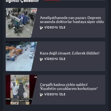
İlginizi Çekebilir
Ameliyathanede can pazarı: Deprem
sırasında doktorlar hastaya siper oldu
VIDEOYU İZLE
Kaza değil cinayet: Ezilerek öldüler!
VIDEOYU İZLE
Çarşaflı kadına çirkin saldırı!
'Kıyafetin çocuklarımı korkutuyor'
VIDEOYU İZLE