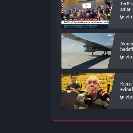
Terörs
anlar
VID
Akıncı
hedef
VID
Kanser
evine
VID
DMM, 
NATO'n