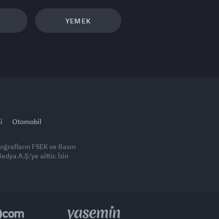
YEMEK
i
Otomobil
toğrafların FSEK ve Basın
ya A.Ş.'ye aittir. İzin