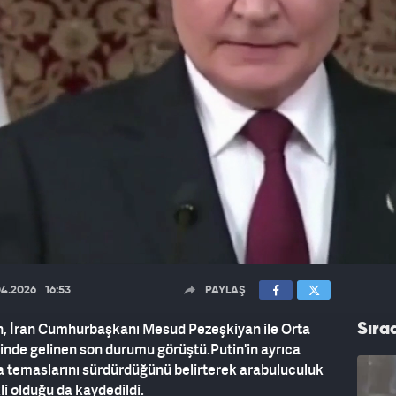
04.2026
16:53
PAYLAŞ
n, İran Cumhurbaşkanı Mesud Pezeşkiyan ile Orta
Sıra
nde gelinen son durumu görüştü.Putin'in ayrıca
 temaslarını sürdürdüğünü belirterek arabuluculuk
i olduğu da kaydedildi.