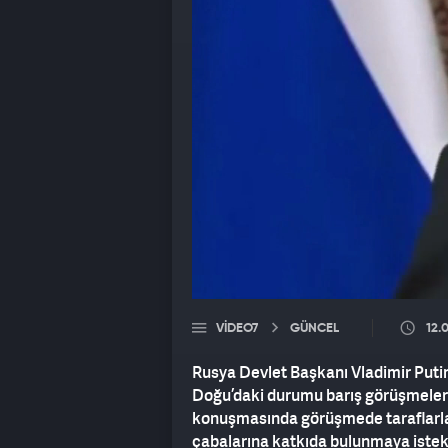
VIDEO7
GÜNCEL
12.
Rusya Devlet Başkanı Vladimir Puti
Doğu’daki durumu barış görüşmeleri
konuşmasında görüşmede taraflarla
çabalarına katkıda bulunmaya istekl