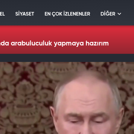
EL
SİYASET
EN ÇOK İZLENENLER
DİĞER
ında arabuluculuk yapmaya hazırım