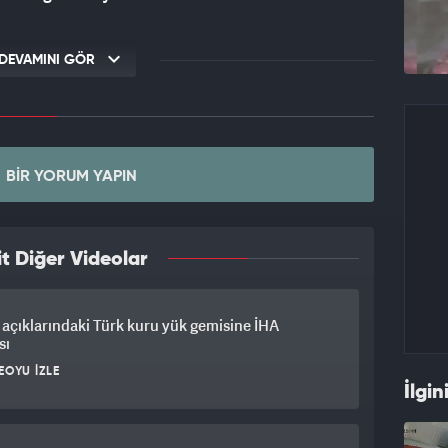
DEVAMINI GÖR
BIR YORUM YAPIN
t Diğer Videolar
açıklarındaki Türk kuru yük gemisine İHA
sı
EOYU İZLE
İlgin