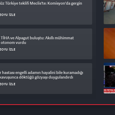
üz Türkiye teklifi Meclis'te: Komisyon'da gergin
EOYU İZLE
 TİHA ve Alpagut buluştu: Akıllı mühimmat
i otonom vurdu
EOYU İZLE
 hastası engelli adamın hayalini bile kuramadığı
 kavuşunca döktüğü gözyaşı duygulandırdı
EOYU İZLE
"Mekke Ortak Savunma Anlaşması'nın
un 5. maddesiyle çeliştiği" iddiasını yalanladı