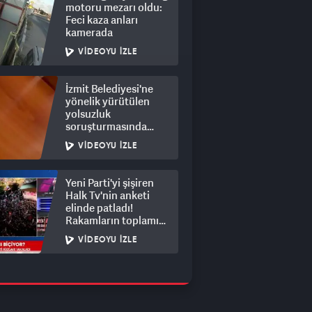
motoru mezarı oldu:
Feci kaza anları
kamerada
VIDEOYU İZLE
İzmit Belediyesi'ne
yönelik yürütülen
yolsuzluk
soruşturmasında
rüşvet görüntüleri
VIDEOYU İZLE
ortaya çıktı
Yeni Parti'yi şişiren
Halk Tv'nin anketi
elinde patladı!
Rakamların toplamı
dalga konusu oldu
VIDEOYU İZLE