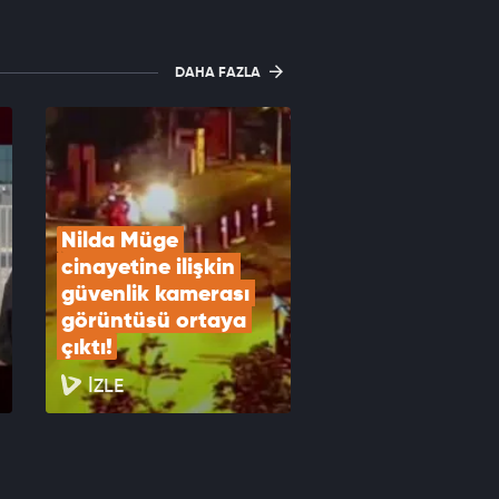
DAHA FAZLA
Nilda Müge 
cinayetine ilişkin 
güvenlik kamerası 
görüntüsü ortaya 
çıktı!
İZLE