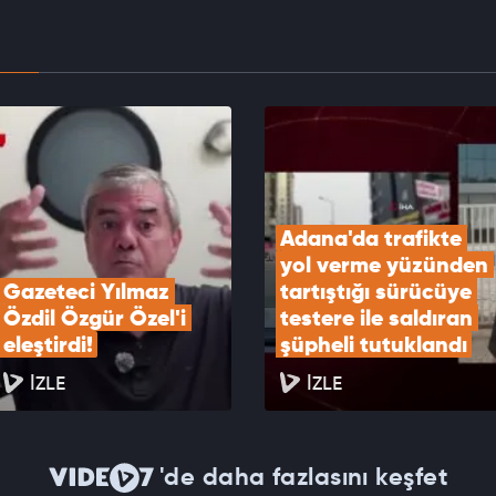
EOYU İZLE
eri Bakanlığı Sözcüsü Keçeli'den Yunanistan'ın
 Özel Mekansal Çerçevesi'ne ilişkin açıklama
EOYU İZLE
Adana'da trafikte 
yol verme yüzünden 
Gazeteci Yılmaz 
tartıştığı sürücüye 
Özdil Özgür Özel'i 
testere ile saldıran 
eleştirdi!
şüpheli tutuklandı
İZLE
İZLE
'de daha fazlasını keşfet