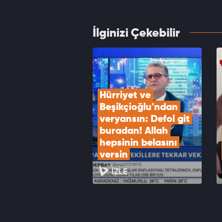
VID
İlginizi Çekebilir
Dışişl
Turizm
VID
Hürriyet ve 
Beşikçioğlu'ndan 
veryansın: Defol git 
buradan! Allah 
hepsinin belasını 
versin
İZLE