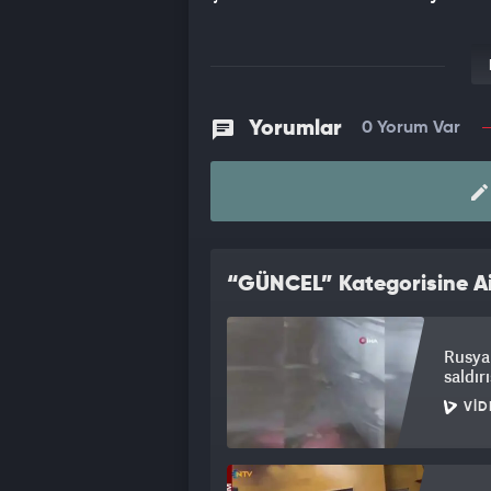
Yorumlar
0 Yorum Var
“GÜNCEL” Kategorisine Ai
Rusya 
saldırı
VID