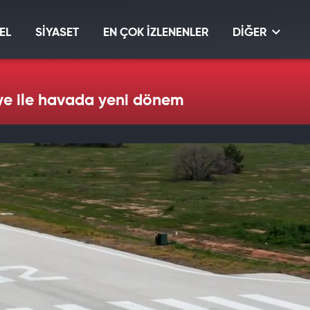
EL
SİYASET
EN ÇOK İZLENENLER
DİĞER
ye ile havada yeni dönem