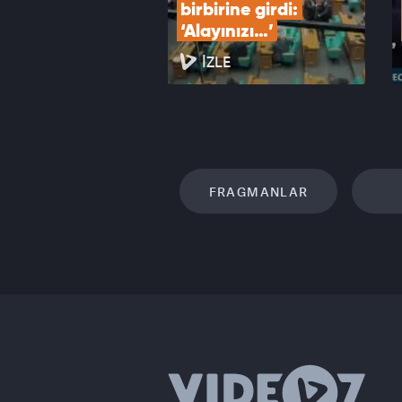
birbirine girdi: 
‘Alayınızı…’
İZLE
FRAGMANLAR