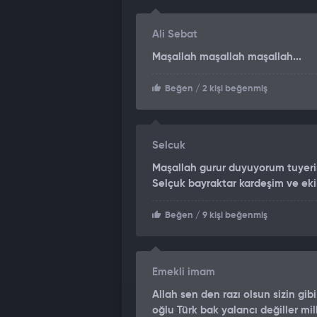
Ali Sebat
Maşallah maşallah maşallah...
Beğen
/ 2 kişi beğenmiş
Selcuk
Maşallah gurur duyuyorum tuyeri
Selçuk bayraktar kardeşim ve ek
Beğen
/ 9 kişi beğenmiş
Emekli imam
Allah sen den razı olsun sizin gib
oğlu Türk bak yalancı değiller mi