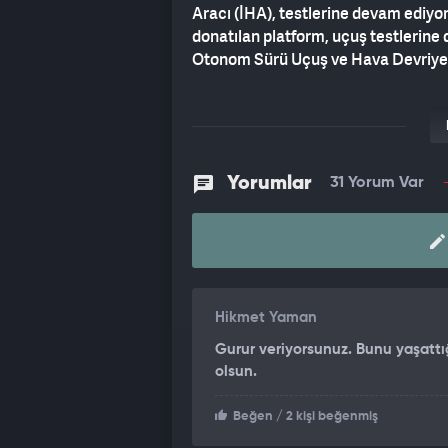
Aracı (İHA), testlerine devam ediyor
donatılan platform, uçuş testlerin
Otonom Sürü Uçuş ve Hava Devriye t
Yorumlar
31 Yorum Var
Hikmet Yaman
Gurur veriyorsunuz. Bunu yaşattığ
olsun.
Beğen
/ 2 kişi beğenmiş