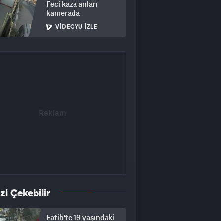
Feci kaza anları
kamerada
VIDEOYU İZLE
izi Çekebilir
Fatih'te 19 yaşındaki