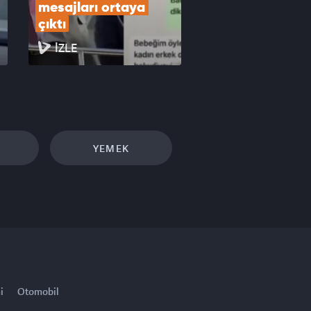
mesajları ortaya 
çıktı
İZLE
YEMEK
i
Otomobil