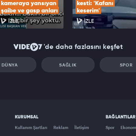
kameraya yansıyan 
kesti: 'Kafanı 
şaibe ve gasp anları
keserim'
İZLE
İZLE
'de daha fazlasını keşfet
DÜNYA
SAĞLIK
SPOR
KURUMSAL
BAĞLANTILAR
Kullanım Şartları
Reklam
İletişim
Spor
Ekonom