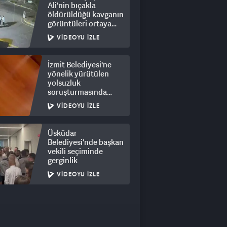
Ali'nin bıçakla
öldürüldüğü kavganın
görüntüleri ortaya
çıktı: 8 gözaltı
VIDEOYU İZLE
İzmit Belediyesi'ne
yönelik yürütülen
yolsuzluk
soruşturmasında
rüşvet görüntüleri
VIDEOYU İZLE
ortaya çıktı
Üsküdar
Belediyesi'nde başkan
vekili seçiminde
gerginlik
VIDEOYU İZLE