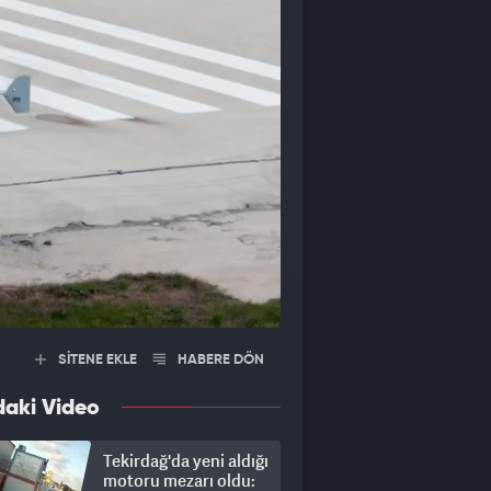
SİTENE EKLE
HABERE DÖN
daki Video
Tekirdağ'da yeni aldığı
motoru mezarı oldu: