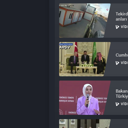
Tekird
anlar
VID
Cumhu
VID
Bakan 
Türkiy
VID