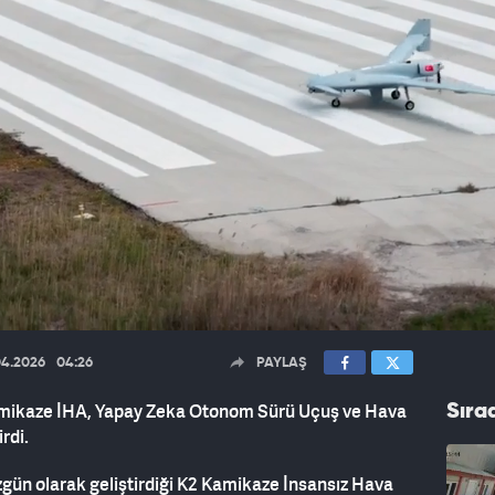
04.2026
04:26
PAYLAŞ
Kamikaze İHA, Yapay Zeka Otonom Sürü Uçuş ve Hava
Sıra
rdi.
özgün olarak geliştirdiği K2 Kamikaze İnsansız Hava