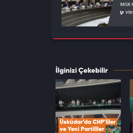
MGK to
VID
Çatalc
hasar 
VID
İlginizi Çekebilir
Avcıla
karar 
VID
Üsküdar’da CHP'liler 
ve Yeni Partililer 