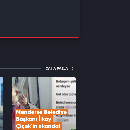
DAHA FAZLA
Menderes Belediye 
Başkanı İlkay 
Çiçek'in skandal 