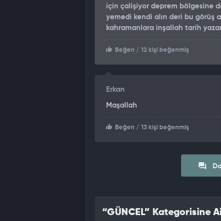
için çalişiyor deprem bölgesine d
yemedi kendi alın deri bu görüş a
kahramanlara inşallah tarih yaza
Beğen
/ 12 kişi beğenmiş
Erkan
Maşallah
Beğen
/ 13 kişi beğenmiş
Da
“GÜNCEL” Kategorisine Ai