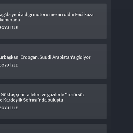
ağ'da yeni aldığı motoru mezarı oldu: Feci kaza
ı kamerada
EOYU İZLE
rbaşkanı Erdoğan, Suudi Arabistan'a gidiyor
EOYU İZLE
Göktaş şehit aileleri ve gazilerle “Terörsüz
e Kardeşlik Sofrası”nda buluştu
EOYU İZLE