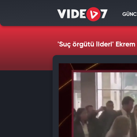
GÜNC
'Suç örgütü lideri' Ekr