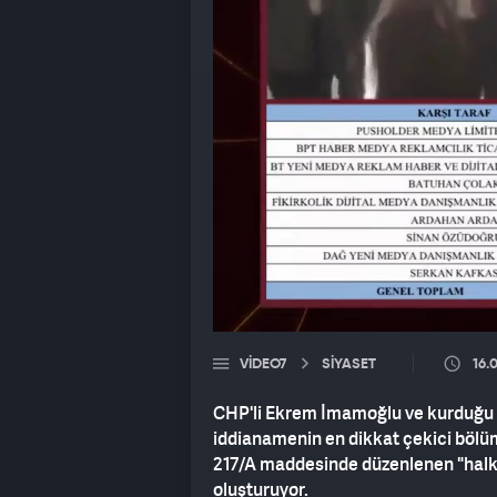
VIDEO7
SİYASET
16.
CHP'li Ekrem İmamoğlu ve kurduğu i
iddianamenin en dikkat çekici bölü
217/A maddesinde düzenlenen "halkı 
oluşturuyor.