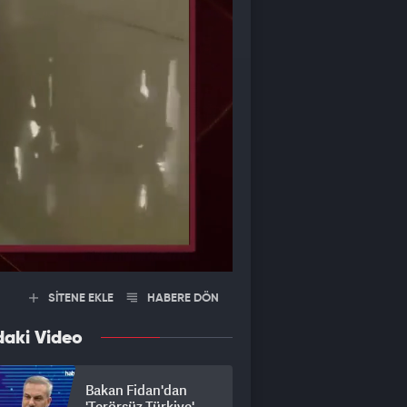
SİTENE EKLE
HABERE DÖN
daki Video
Bakan Fidan'dan
'Terörsüz Türkiye'