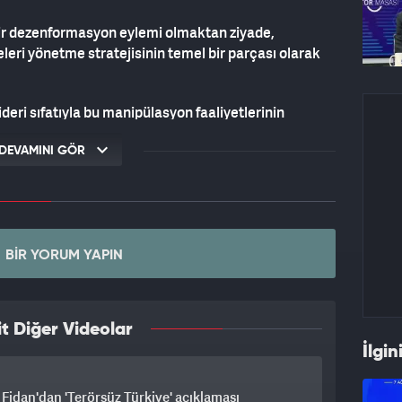
ir dezenformasyon eylemi olmaktan ziyade,
eleri yönetme stratejisinin temel bir parçası olarak
eri sıfatıyla bu manipülasyon faaliyetlerinin
or.
DEVAMINI GÖR
TİRAKLERİNİN ROLÜ
 söz konusu dijital algı operasyonlarının arkasında
BIR YORUM YAPIN
bul Büyükşehir Belediyesi iştiraklerinden usulsüz
rülen suç gelirlerinin, örgüt üyesi Emrah Bağdatlı'nın
an şirketlere aktarıldığı iddia ediliyor.
t Diğer Videolar
 TROLL YAPILANMASI
İlgin
 sorumlu yöneticisi olduğu iddia edilen Murat
Fidan'dan 'Terörsüz Türkiye' açıklaması