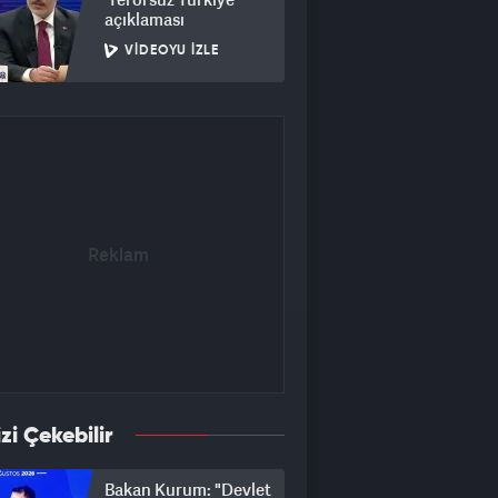
açıklaması
VIDEOYU İZLE
izi Çekebilir
Bakan Kurum: "Devlet