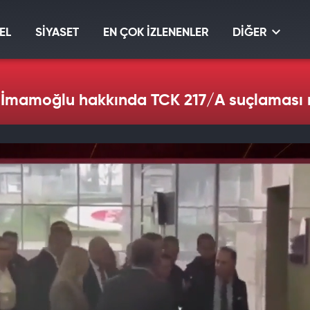
EL
SİYASET
EN ÇOK İZLENENLER
DİĞER
em İmamoğlu hakkında TCK 217/A suçlaması 