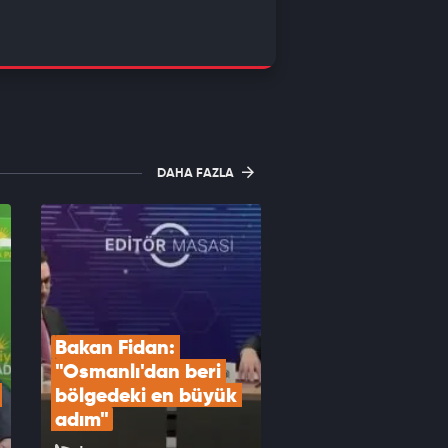
DAHA FAZLA
Bakan Fidan: 
"Osmanlı'dan beri 
bölgedeki en büyük 
adım"