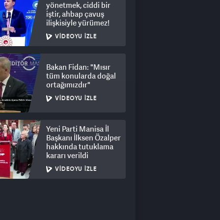
yönetmek, ciddi bir
iştir, ahbap çavuş
ilişkisiyle yürümez!
VIDEOYU İZLE
Bakan Fidan: "Mısır
tüm konularda doğal
ortağımızdır"
VIDEOYU İZLE
Yeni Parti Manisa İl
Başkanı İlksen Özalper
hakkında tutuklama
kararı verildi
VIDEOYU İZLE