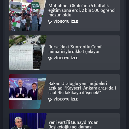
Muhabbet Okulu’nda 5 haftalık
eğitim sona erdi: 2 bin 500 öğrenci
mezun oldu
VIDEOYU İZLE
Bursa'daki 'Sunrooflu Cami'
mimarisiyle dikkat çekiyor
VIDEOYU İZLE
Bakan Uraloğlu yeni müjdeleri
açıkladı "Kayseri -Ankara arası da 1
saat 45 dakikaya düşecek!"
VIDEOYU İZLE
Yeni Parti’li Günaydın'dan
Beşikçioğlu açıklaması: