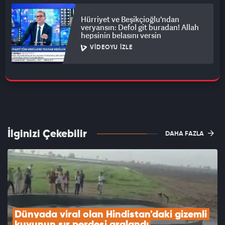
Hürriyet ve Beşikçioğlu'ndan
veryansın: Defol git buradan! Allah
hepsinin belasını versin
VIDEOYU İZLE
İlginizi Çekebilir
DAHA FAZLA
Dünyada viral olan Hindistan'daki gizemli 