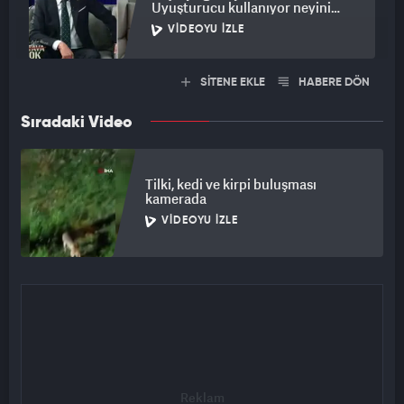
Uyuşturucu kullanıyor neyini
savunayım!
VIDEOYU İZLE
SİTENE EKLE
HABERE DÖN
Sıradaki Video
Tilki, kedi ve kirpi buluşması
kamerada
VIDEOYU İZLE