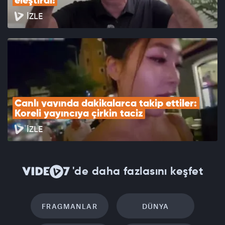
eleştirdi!
İZLE
Canlı yayında dakikalarca takip ettiler: 
Koreli yayıncıya çirkin taciz
İZLE
'de daha fazlasını keşfet
FRAGMANLAR
DÜNYA