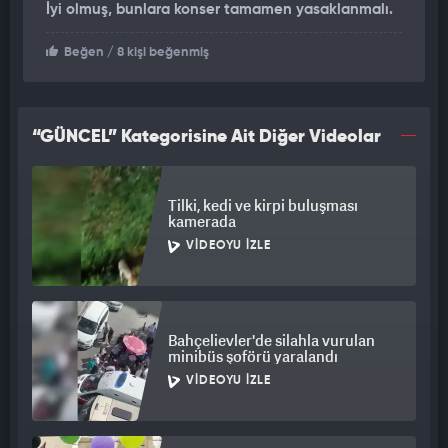
İyi olmuş, bunlara konser tamamen yasaklanmalı.
Beğen
/ 8 kişi beğenmiş
“GÜNCEL” Kategorisine Ait Diğer Videolar
Tilki, kedi ve kirpi buluşması
kamerada
VIDEOYU İZLE
Bahçelievler'de silahla vurulan
minibüs şoförü yaralandı
VIDEOYU İZLE