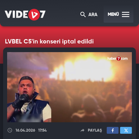
MENÜ
ARA
LVBEL C5'in konseri iptal edildi
16.04.2026
17:54
PAYLAŞ