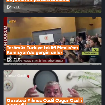
kuyunun sır perdesi aralandı
İZLE
Terörsüz Türkiye teklifi Meclis'te: 
Komisyon'da gergin anlar
İZLE
Gazeteci Yılmaz Özdil Özgür Özel'i 