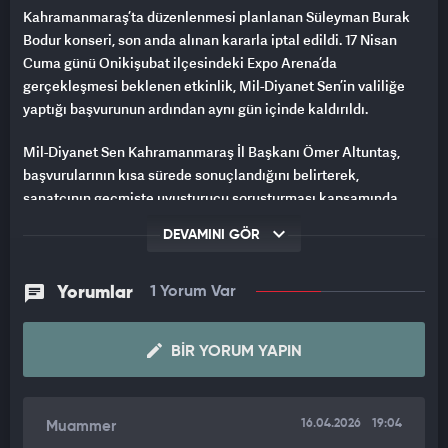
Kahramanmaraş’ta düzenlenmesi planlanan Süleyman Burak
Bodur konseri, son anda alınan kararla iptal edildi. 17 Nisan
Cuma günü Onikişubat ilçesindeki Expo Arena’da
gerçekleşmesi beklenen etkinlik, Mil-Diyanet Sen’in valiliğe
yaptığı başvurunun ardından aynı gün içinde kaldırıldı.
Mil-Diyanet Sen Kahramanmaraş İl Başkanı Ömer Altuntaş,
başvurularının kısa sürede sonuçlandığını belirterek,
sanatçının geçmişte uyuşturucu soruşturması kapsamında
gündeme gelmesini ve “toplumun kültürel değerleriyle
DEVAMINI GÖR
uyuşmadığını” gerekçe gösterdi. Altuntaş, başvurudan 15-20
dakika sonra kendilerine dönüş yapıldığını ve iptal kararının
iletildiğini söyledi.
Yorumlar
1 Yorum Var
Kararın, Onikişubat’ta bir ortaokulda yaşanan ve 1 öğretmen ile
BIR YORUM YAPIN
8 öğrencinin hayatını kaybettiği, 17 öğrencinin yaralandığı
silahlı saldırının ardından alınması dikkat çekti. Altuntaş,
saldırı öncesinde de konser için girişimde bulunmayı
düşündüklerini, ancak olayın ardından süreci hızlandırduklarını
16.04.2026
19:04
Muammer
ifade etti.