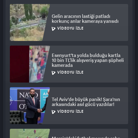
Gelin aracının lastiği patladı
korkunç anlar kameraya yansıdı
VIDEOYU İZLE
Esenyurt'ta yolda bulduğu kartla
10 bin TL’lik alışveriş yapan şüpheli
kamerada
VIDEOYU İZLE
Tel Aviv'de büyük panik! Şara'nın
arkasındaki asıl gücü yazdılar!
VIDEOYU İZLE