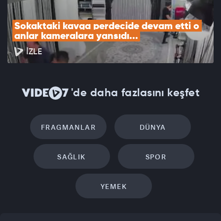
Sokaktaki kavga perdecide devam etti o 
anlar kameralara yansıdı...
İZLE
'de daha fazlasını keşfet
FRAGMANLAR
DÜNYA
SAĞLIK
SPOR
YEMEK