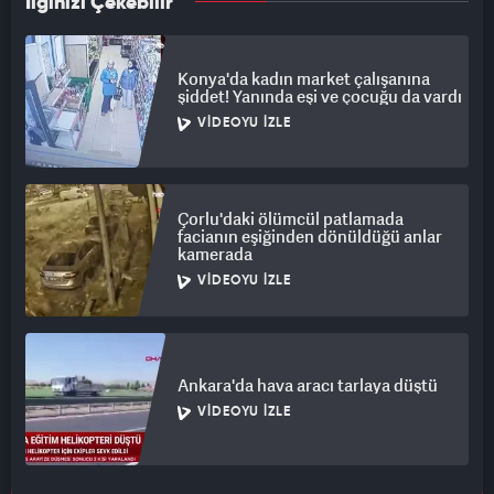
İlginizi Çekebilir
Konya'da kadın market çalışanına
şiddet! Yanında eşi ve çocuğu da vardı
VIDEOYU İZLE
Çorlu'daki ölümcül patlamada
facianın eşiğinden dönüldüğü anlar
kamerada
VIDEOYU İZLE
Ankara'da hava aracı tarlaya düştü
VIDEOYU İZLE