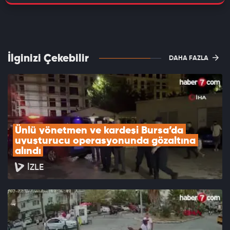
İlginizi Çekebilir
DAHA FAZLA
Ünlü yönetmen ve kardeşi Bursa’da 
uyuşturucu operasyonunda gözaltına 
alındı
İZLE