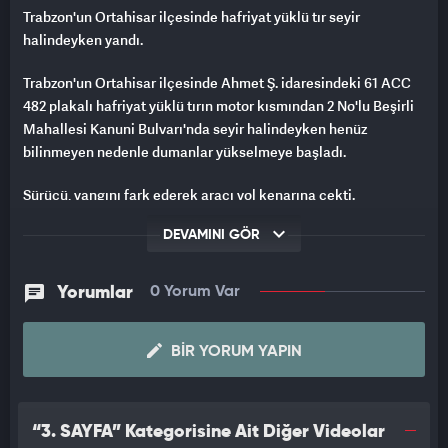
Trabzon'un Ortahisar ilçesinde hafriyat yüklü tır seyir
halindeyken yandı.
Trabzon'un Ortahisar ilçesinde Ahmet Ş. idaresindeki 61 ACC
482 plakalı hafriyat yüklü tırın motor kısmından 2 No'lu Beşirli
Mahallesi Kanuni Bulvarı'nda seyir halindeyken henüz
bilinmeyen nedenle dumanlar yükselmeye başladı.
Sürücü, yangını fark ederek aracı yol kenarına çekti.
İhbar üzerine bölgeye itfaiye ve polis ekipleri sevk edildi.
DEVAMINI GÖR
Olay yerine gelen itfaiye ekiplerince söndürülen yangın, araçta
Yorumlar
0 Yorum Var
hasara yol açtı.
BIR YORUM YAPIN
“3. SAYFA” Kategorisine Ait Diğer Videolar