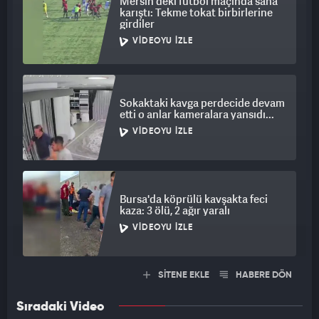
Mersin'deki futbol maçında saha
karıştı: Tekme tokat birbirlerine
girdiler
VIDEOYU İZLE
Sokaktaki kavga perdecide devam
etti o anlar kameralara yansıdı...
VIDEOYU İZLE
Bursa'da köprülü kavşakta feci
kaza: 3 ölü, 2 ağır yaralı
VIDEOYU İZLE
SİTENE EKLE
HABERE DÖN
Sıradaki Video