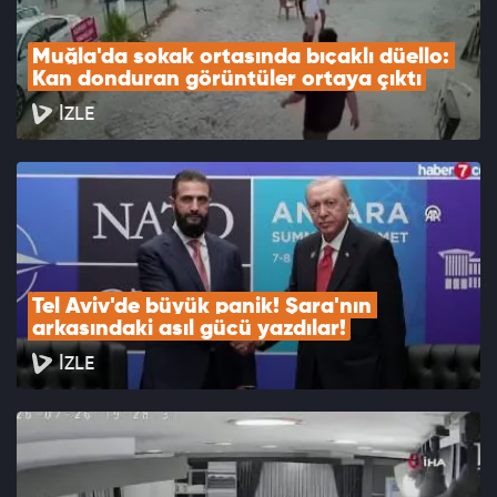
Muğla'da sokak ortasında bıçaklı düello: 
Kan donduran görüntüler ortaya çıktı
İZLE
Tel Aviv'de büyük panik! Şara'nın 
arkasındaki asıl gücü yazdılar!
İZLE