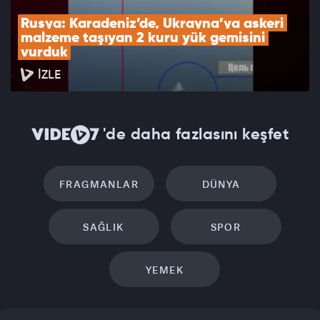
Rusya: Karadeniz’de, Ukrayna’ya askeri 
malzeme taşıyan 2 kuru yük gemisini 
vurduk
İZLE
'de daha fazlasını keşfet
FRAGMANLAR
DÜNYA
SAĞLIK
SPOR
YEMEK