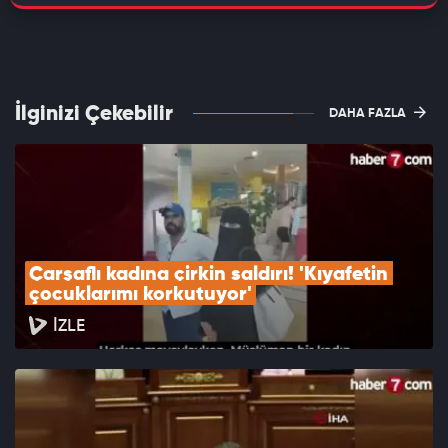
İlginizi Çekebilir
DAHA FAZLA
Çarşaflı kadına çirkin saldırı! 'Kıyafetin 
çocuklarımı korkutuyor'
İZLE