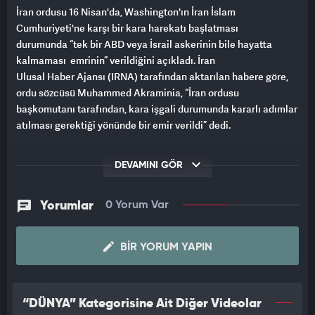
İran ordusu 16 Nisan'da, Washington'ın İran İslam
Cumhuriyeti'ne karşı bir kara harekatı başlatması
durumunda “tek bir ABD veya İsrail askerinin bile hayatta
kalmaması emrinin” verildiğini açıkladı. İran
Ulusal Haber Ajansı (IRNA) tarafından aktarılan habere göre,
ordu sözcüsü Muhammed Akraminia, “İran ordusu
başkomutanı tarafından, kara işgali durumunda kararlı adımlar
atılması gerektiği yönünde bir emir verildi” dedi.
Akraminia, İran Savunma Bakanı Emir Hatemi'nin “tek bir
DEVAMINI GÖR
saldırganın bile hayatta kalmaması gerektiğinin altını
çizdiğini” sözlerine ekledi.
Yorumlar
0 Yorum Var
Bu açıklamalar, ABD'li yetkililerin Washington
Post’a, ateşkesin sağlanamaması durumunda Pentagon'un
BIR YORUM YAPIN
İran'a karşı kara operasyonları ve ek hava
saldırıları düzenlemeyi hala değerlendirdiğini söylemesinin
ardından geldi.
“DÜNYA” Kategorisine Ait Diğer Videolar
ELLER HALA TETİKTE