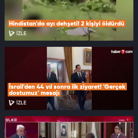
Hindistan'da ayı dehşeti! 2 kişiyi öldürdü
İZLE
İsrail'den 44 yıl sonra ilk ziyaret! 'Gerçek 
dostumuz' mesajı
İZLE