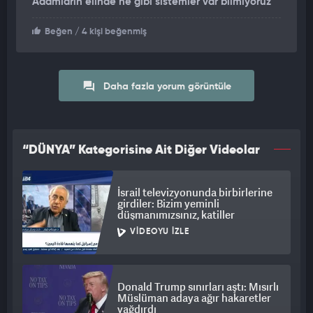
Adamların elinde ne gibi sistemler var bilmiyoruz
Beğen
/ 4 kişi beğenmiş
Daha fazla yorum görüntüle
“DÜNYA” Kategorisine Ait Diğer Videolar
İsrail televizyonunda birbirlerine
girdiler: Bizim yeminli
düşmanımızsınız, katiller
VIDEOYU İZLE
Donald Trump sınırları aştı: Mısırlı
Müslüman adaya ağır hakaretler
yağdırdı