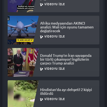
VIDEOYU İZLE
Afrika medyasından AKINCI
analizi: Mali için oyunu tamamen
değiştirecek
VIDEOYU İZLE
Donald Trump'ın İran savaşında
bir türlü çıkamıyor! İngilizlerin
çarpıcı Trump analizi
VIDEOYU İZLE
Hindistan'da ayı dehşeti! 2 kişiyi
öldürdü
VIDEOYU İZLE