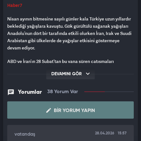
Haber7
Nisan ayının bitmesine sayılı günler kala Türkiye uzun yıllardır
beklediği yağışlara kavuştu. Gök gürültülü sağanak yağışları
Anadolu’nun dört bir tarafında etkili olurken İran, Irak ve Suudi
Arabistan gibi ülkelerde de yağışlar etkisini göstermeye
devam ediyor.
ABD ve İran’ın 28 Şubat’tan bu yana süren çatışmaları
esnasında ABD’nin BAE’deki radar tesislerinin imha
DEVAMINI GÖR
edilmesinin ardından yağışların Ortadoğu ve Türkiye
coğrafyasında arttığı belirtilirken nehirler ve barajların doluluk
oranı yüzde 80’e ulaşmış durumda.
Yorumlar
38 Yorum Var
İngiliz politikacı Georg Galloway’de İran ve ABD savaşına
ilişkin kritik değerlendirmelerde bulunurken Türkiye ve bölge
BIR YORUM YAPIN
ülkelerinde artan yağışları da ele alan bir yorumda bulundu.
Galloway, “
Nehirler, göller, devasa seller şu anda sadece İran'da
28.04.2026
15:57
vatandaş
değil, Suudi Arabistan'da, Türkiye'de ve Irak'ta da etkisini