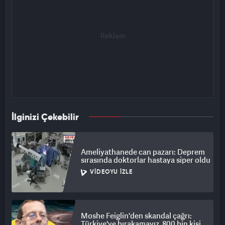
İlginizi Çekebilir
Ameliyathanede can pazarı: Deprem
sırasında doktorlar hastaya siper oldu
VIDEOYU İZLE
Moshe Feiglin'den skandal çağrı:
Türkiye'ye bırakamayız, 800 bin kişi