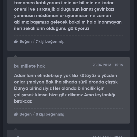
tamamen katılıyorum ilmin ve bilimin ne kadar
gösteriyor. Yüzyıllardır akmayan nehirler şimdi ağzına kadar
önemli ve sıtratejik olduğunun kanıtı çevir kazı
suyla dolu. Uzun yıllar sonra ilk defa İran'a kar yağıyor.
yanmasın müslümanlar uyanmasın ne zaman
aklımız başımıza gelecek bakalım hala inanmayan
İran, bahsettiğiniz o kuraklığı yaşadı ve kritik su sıkıntısı
ileri zekalıların olduğunu görüyoruz
nedeniyle başkent Tahran'ı tahliye etmeyi düşünecek noktaya
gelmişti. Ve şimdi her yer su içinde, içecek bolca su var.
Beğen
/ 7 kişi beğenmiş
Birleşik Arap Emirlikleri'ndeki ABD radar tesislerinin imha
edilmesinin, kelime oyunu için kusura bakmayın ama suların
yönünü değiştirdiği ve bu akışın Basra Körfezi'nin su sorununu
28.04.2026
15:16
bu millete hak
sonsuza dek çözdüğü yönündeki argüman, havanın
Adamların elindebişey yok Biz kötüyüz o yüzden
silahlaştırıldığının açık bir kanıtıdır.
onlar şmpiyon Bak iha sihada sürü dronda çlıştık
Dünya birincisiyiz Her alanda birincilik için
Havanın bir savaş silahı, bir savaş eylemi olarak kullanıldığının;
çalışırsak kimse bize göz dikemz Ama ieytanlığı
tarifsiz zararlara, acılara, kuraklığa, kötü hasatlara ve tüm bu
bırakcaz
sonuçlara yol açtığının kanıtıdır. Biz, biz yapabiliriz..."
dedi.
Beğen
/ 8 kişi beğenmiş