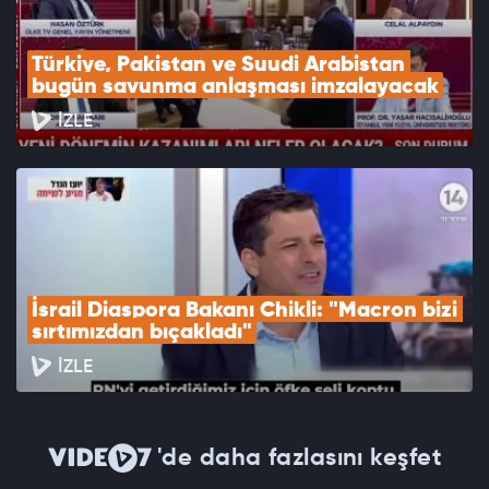
Türkiye, Pakistan ve Suudi Arabistan 
bugün savunma anlaşması imzalayacak
İZLE
İsrail Diaspora Bakanı Chikli: "Macron bizi 
sırtımızdan bıçakladı"
İZLE
'de daha fazlasını keşfet