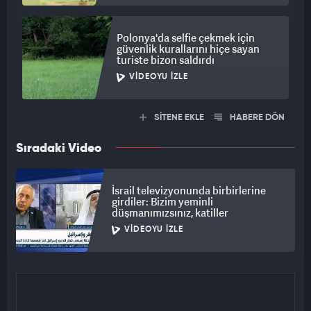
Polonya'da selfie çekmek için
güvenlik kurallarını hiçe sayan
turiste bizon saldırdı
VIDEOYU İZLE
SİTENE EKLE
HABERE DÖN
Sıradaki Video
İsrail televizyonunda birbirlerine
girdiler: Bizim yeminli
düşmanımızsınız, katiller
VIDEOYU İZLE