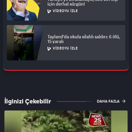
için derhal sürgün!
VIDEOYU İZLE
Tayland'da okula silahlı saldırı: 6 ölü,
15 yaralı
VIDEOYU İZLE
İlginizi Çekebilir
DAHA FAZLA