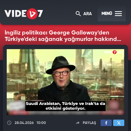
MENÜ
ARA
İngiliz politikacı George Galloway'den
Türkiye'deki sağanak yağmurlar hakkında
konuştu: Nehirler suyla doldu...
28.04.2026
10:00
PAYLAŞ