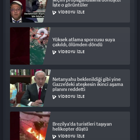
İşte o görüntüler
VIDEOYU İZLE
Yüksek atlama sporcusu suya
çakıldı, ölümden döndü
VIDEOYU İZLE
Netanyahu beklenildiği gibi yine
Gazze’deki ateşkesin ikinci aşama
planını reddetti
VIDEOYU İZLE
Brezilya'da turistleri taşıyan
helikopter düştü
VIDEOYU İZLE