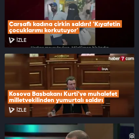
Çarşaflı kadına çirkin saldırı! 'Kıyafetin 
çocuklarımı korkutuyor'
İZLE
Kosova Başbakanı Kurti'ye muhalefet 
milletvekilinden yumurtalı saldırı
İZLE