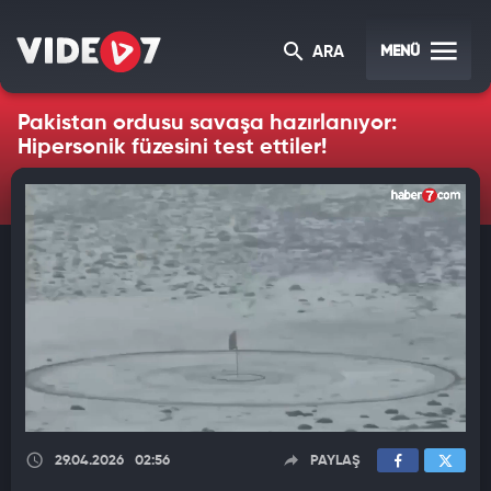
MENÜ
ARA
Pakistan ordusu savaşa hazırlanıyor:
Hipersonik füzesini test ettiler!
29.04.2026
02:56
PAYLAŞ