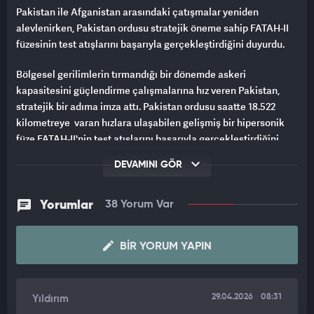
Pakistan ile Afganistan arasındaki çatışmalar yeniden
alevlenirken, Pakistan ordusu stratejik öneme sahip FATAH-II
füzesinin test atışlarını başarıyla gerçekleştirdiğini duyurdu.
Bölgesel gerilimlerin tırmandığı bir dönemde askeri
kapasitesini güçlendirme çalışmalarına hız veren Pakistan,
stratejik bir adıma imza attı. Pakistan ordusu saatte 18.522
kilometreye varan hızlara ulaşabilen gelişmiş bir hipersonik
füze FATAH-II'nin test atışlarını başarıyla gerçekleştirdiğini
duyurdu.
DEVAMINI GÖR
Savunma sanayisi ve askeri caydırıcılık alanındaki yatırımların
kararlılıkla süreceğini vurgulayan askeri yetkililer, "Pakistan
Yorumlar
38 Yorum Var
ordusu, yüksek hassasiyete sahip FATAH-II füzesinin test
atışlarını başarıyla gerçekleştirmiştir. Bu adım, ulusal
BIR YORUM YAPIN
güvenliğimizin teminatı açısından kritik bir dönüm noktasıdır."
dedi.
29.04.2026
08:31
Yıldırım