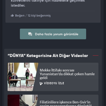
kuvvetlerını takviye için haarekete geçirmek
istediler.
Beğen
/ 12 kişi beğenmiş
Daha fazla yorum görüntüle
“DÜNYA” Kategorisine Ait Diğer Videolar
Mekke İttifakı sonrası
Yunanistan'da dikkat çeken hamle
geldi
VIDEOYU İZLE
Filistinlilere işkence Ben-Gvir'in
seçim propagandasına dönüştü!