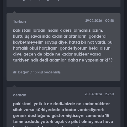
29.04.2026
00:18
Tarkan
pakistanlılardan insanlık dersi almamız lazım.
kurtuluş savasında kadınlar altınlarını gönderdi
kaybetmeyelim savaşı diye. hatta bir not vardı. bu
haftalık okul harçlıgımı gönderiyorum helal olsun
diye. geçen de bizde ne kadar nükleer varsa
türkiyenindir dedi adamlar. daha ne yapsınlar ki??
Beğen
/ 15 kişi beğenmiş
28.04.2026
23:50
osman
pakistanlı yetkılı ne dedi..bizde ne kadar nükleer
silah varsa ,türkiyedede o kadar vardır,diyerek
gerçek dostluğunu göstermiştir.aynı zamanda 15
temmuzdada yeterlı uçak ve pilot olmayınca hava