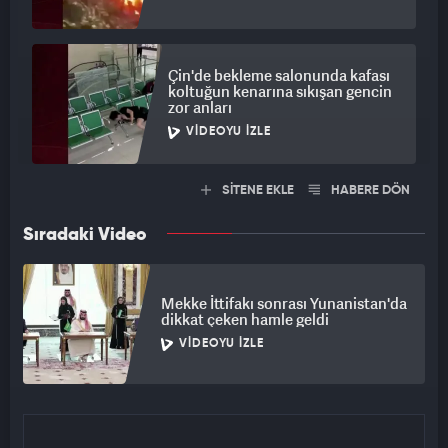
Çin'de bekleme salonunda kafası
koltuğun kenarına sıkışan gencin
zor anları
VIDEOYU İZLE
SİTENE EKLE
HABERE DÖN
Sıradaki Video
Mekke İttifakı sonrası Yunanistan'da
dikkat çeken hamle geldi
VIDEOYU İZLE