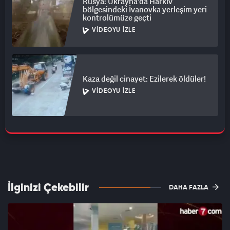
Rusya: Ukrayna'da Harkiv
bölgesindeki İvanovka yerleşim yeri
kontrolümüze geçti
VIDEOYU İZLE
Kaza değil cinayet: Ezilerek öldüler!
VIDEOYU İZLE
İlginizi Çekebilir
DAHA FAZLA