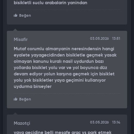
Yaralılar, 112 sağlık ekiplerinin olay yerindeki müdahalesinin
bisikletli suclu arabalarin yanindan
ardından ambulansla hastaneye kaldırıldı.
Beğen
Çarpışma sırasında motosikletten asfalta düşen ve başını yere
çarpan
Beren S. A.'nın hayati tehlikesinin bulunduğu
öğrenilirken,
kaza anı ise bir işyerinin güvenlik kamerasına
03.05.2026
13:51
Misafir
saniye saniye yansıdı.
Mutaf corumlu almanyanin neresindensin hangi
eyalete yayagecidinden bisikletle geçmek yasak
KIZININ YARDIMINA KOŞTUĞU
olmayan kanunu kuralı nasil uydurdun bazı
yollarda bisiklet yolu var ve yol boyunca düz
Görüntülerde, bisiklet sürücüsü Mehmet Y.'nin yaya geçidinden
devam ediyor yolun karşına geçmek için bisiklet
geçmek için hareketlendiği ve motosikletin çarpması sonucu
yolu yok bisikletler yaya geçimini kullanıyor
savrulduğu, devamında ise motosiklet sürücüsünün kendi
uydurma birseyler
acısını unutarak kızına yardım etmek için çabaladığı anlar yer
aldı.
Beğen
03.05.2026
13:14
Mazotçi
yaya geçidine belli mesafe araç vs park etmek