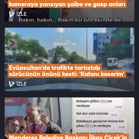
kameraya yansıyan şaibe ve gasp anları
İZLE
Eyüpsultan'da trafikte tartıştığı 
sürücünün önünü kesti: 'Kafanı keserim'
İZLE
Menderes Belediye Başkanı İlkay Çiçek'in 