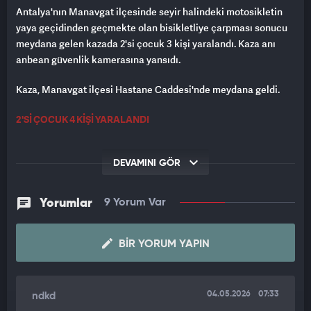
Antalya'nın Manavgat ilçesinde seyir halindeki motosikletin
yaya geçidinden geçmekte olan bisikletliye çarpması sonucu
meydana gelen kazada 2'si çocuk 3 kişi yaralandı. Kaza anı
anbean güvenlik kamerasına yansıdı.
Kaza, Manavgat ilçesi Hastane Caddesi'nde meydana geldi.
2'Sİ ÇOCUK 4 KİŞİ YARALANDI
Edinilen bilgiye göre, yapay şelale istikametine seyir halindeki
Mustafa A.'nın kullandığı 07 AGM 560 plakalı motosiklet
DEVAMINI GÖR
cadde üzerinde park halindeki aracın önünden yaya geçidine
çıkan
15 yaşındaki Mehmet Y.'nin kullandığı bisiklete çarptı
.
Yorumlar
9 Yorum Var
Kazada, motosiklet sürücüsü Mustafa A. ile motosiklette yolcu
olarak bulunan
11 yaşındaki Beren S. A. ve bisiklet sürücüsü
BIR YORUM YAPIN
Mehmet Y. yaralandı.
KAZA GÜVENLİK KAMERASINA YANSIDI
04.05.2026
07:33
ndkd