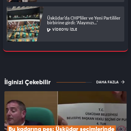
Üsküdar’da CHP'liler ve Yeni Partililer
birbirine girdi: ‘Alayınızı…’
VIDEOYU İZLE
İlginizi Çekebilir
DAHA FAZLA
Bu kadarına pes: Üsküdar seçimlerinde 