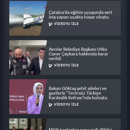
Çatalca'da eğitim uçuşunda sert
iniş yapan uçakta hasar oluştu
VIDEOYU İZLE
Avcılar Belediye Başkanı Utku
Caner Çaykara hakkında karar
verildi
VIDEOYU İZLE
Bakan Göktaş şehit aileleri ve
gazilerle “Terörsüz Türkiye
Kardeşlik Sofrası”nda buluştu
VIDEOYU İZLE
MGK toplantısı sona erdi: Bildiri