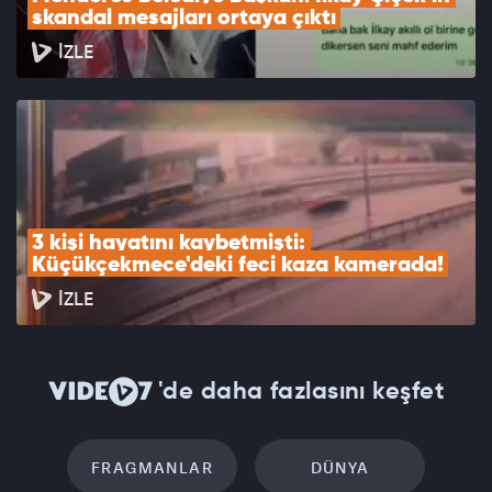
skandal mesajları ortaya çıktı
İZLE
3 kişi hayatını kaybetmişti: 
Küçükçekmece'deki feci kaza kamerada!
İZLE
'de daha fazlasını keşfet
FRAGMANLAR
DÜNYA