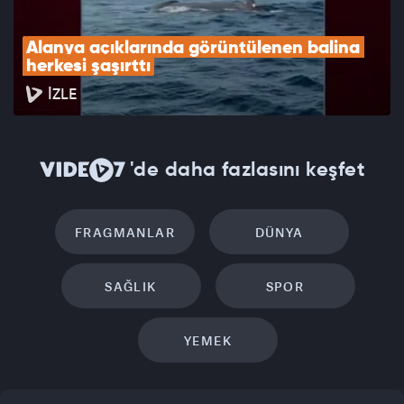
Alanya açıklarında görüntülenen balina 
herkesi şaşırttı
İZLE
'de daha fazlasını keşfet
FRAGMANLAR
DÜNYA
SAĞLIK
SPOR
YEMEK