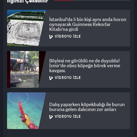
İlginizi Çekebilir
İstanbul'da 5 bin kişi aynı anda horon
oynayarak Guinness Rekorlar
Kitabı'na girdi
VIDEOYU İZLE
Böylesi ne görüldü ne de duyuldu!
İzmir'de obez köpeğe börek verme
kavgası.
VIDEOYU İZLE
Dalış yaparken köpekbalığı ile burun
buruna gelen dalıcının zor anları
VIDEOYU İZLE