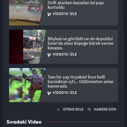
Drift atarken kazadan kıl payı
kurtuldu
VIDEOYU İZLE
Böylesi ne görüldü ne de duyuldu!
İzmir'de obez köpeğe börek verme
kavgası.
VIDEOYU İZLE
Tam bir çay tiryakisi! İnce belli
bardaktan içti... Gülümseten anlar
kamerada
VIDEOYU İZLE
SİTENE EKLE
HABERE DÖN
Sıradaki Video