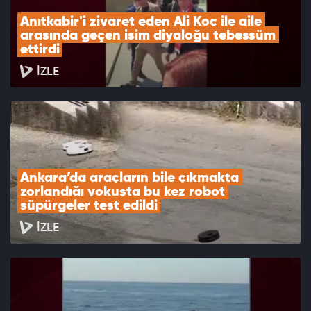
Anıtkabir'i ziyaret eden Ali Koç ile aile 
arasında geçen isim diyaloğu tebessüm 
ettirdi
İZLE
Ankara’da araçların bile çıkmakta 
zorlandığı yokuşta bu kez robot 
süpürgeler test edildi
İZLE