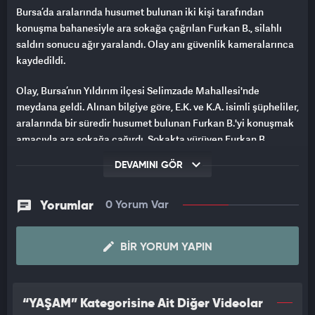
Bursa’da aralarında husumet bulunan iki kişi tarafından
konuşma bahanesiyle ara sokağa çağrılan Furkan B., silahlı
saldırı sonucu ağır yaralandı. Olay anı güvenlik kameralarınca
kaydedildi.
Olay, Bursa’nın Yıldırım ilçesi Selimzade Mahallesi'nde
meydana geldi. Alınan bilgiye göre, E.K. ve K.A. isimli şüpheliler,
aralarında bir süredir husumet bulunan Furkan B.'yi konuşmak
amacıyla ara sokağa çağırdı. Sokakta yürüyen Furkan B.,
arkasından yaklaşan şüphelilerin silahlı saldırısına uğradı.
DEVAMINI GÖR
SIRTINDAN VURULAN GENCİN HAYATİ TEHLİKESİ SÜRÜYOR
Yorumlar
0 Yorum Var
Açılan ateş sonucu mermilerden birinin sırtına isabet
etmesiyle kanlar içinde yere yığılan genci gören mahalle
sakinleri, durumu 112 Acil Çağrı Merkezi'ne bildirdi. İhbar
BIR YORUM YAPIN
üzerine olay yerine kısa sürede sağlık ve polis ekipleri sevk
edildi. Sağlık ekiplerince olay yerinde ilk müdahalesi yapılan
ağır yaralı Furkan B., ambulansla hastaneye kaldırıldı. Tedavi
“YAŞAM” Kategorisine Ait Diğer Videolar
altına alınan yaralının hayati tehlikesinin bulunduğu öğrenildi.