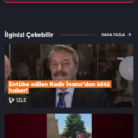
İlginizi Çekebilir
DAHA FAZLA
Entübe edilen Kadir İnanır'dan kötü 
haber!
İZLE