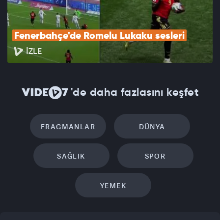
Fenerbahçe'de Romelu Lukaku sesleri
İZLE
'de daha fazlasını keşfet
FRAGMANLAR
DÜNYA
SAĞLIK
SPOR
YEMEK