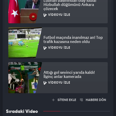
Lübnan basınından olay iddia!
Hizbullah düğümünü Ankara
çözecek
VIDEOYU İZLE
Futbol maçında inanılmaz an! Top
trafik kazasına neden oldu
VIDEOYU İZLE
Attığı gol sevinci yarıda kaldı!
İlginç anlar kamerada
VIDEOYU İZLE
SİTENE EKLE
HABERE DÖN
Sıradaki Video