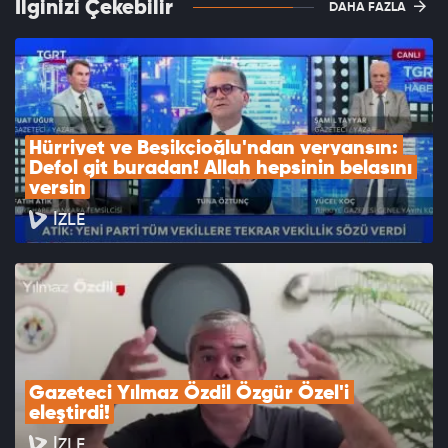
İlginizi Çekebilir
DAHA FAZLA
Hürriyet ve Beşikçioğlu'ndan veryansın: 
Defol git buradan! Allah hepsinin belasını 
versin
İZLE
Gazeteci Yılmaz Özdil Özgür Özel'i 
eleştirdi!
İZLE