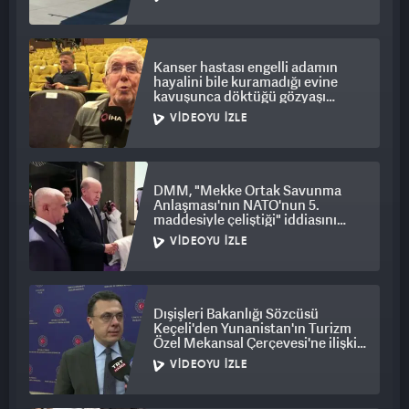
Kanser hastası engelli adamın
hayalini bile kuramadığı evine
kavuşunca döktüğü gözyaşı
duygulandırdı
VIDEOYU İZLE
DMM, "Mekke Ortak Savunma
Anlaşması'nın NATO'nun 5.
maddesiyle çeliştiği" iddiasını
yalanladı
VIDEOYU İZLE
Dışişleri Bakanlığı Sözcüsü
Keçeli'den Yunanistan'ın Turizm
Özel Mekansal Çerçevesi'ne ilişkin
açıklama
VIDEOYU İZLE