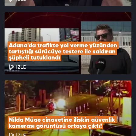
Adana'da trafikte yol verme yüzünden 
tartıştığı sürücüye testere ile saldıran 
şüpheli tutuklandı
İZLE
Nilda Müge cinayetine ilişkin güvenlik 
kamerası görüntüsü ortaya çıktı!
İZLE