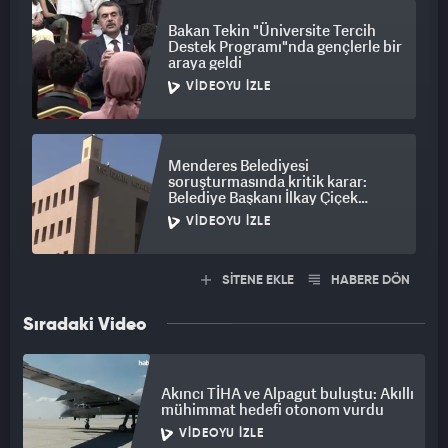
Bakan Tekin "Üniversite Tercih
Destek Programı"nda gençlerle bir
araya geldi
VIDEOYU İZLE
Menderes Belediyesi
soruşturmasında kritik karar:
Belediye Başkanı İlkay Çiçek
tutuklandı
VIDEOYU İZLE
SİTENE EKLE
HABERE DÖN
Sıradaki Video
Akıncı TİHA ve Alpagut buluştu: Akıllı
mühimmat hedefi otonom vurdu
VIDEOYU İZLE