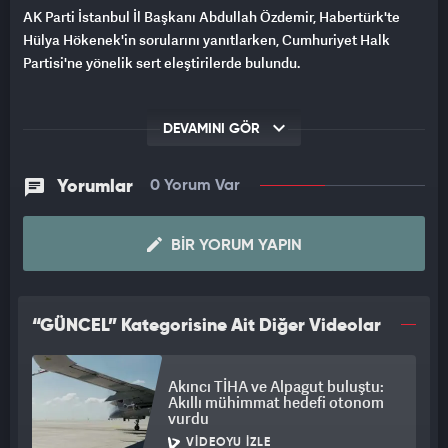
AK Parti İstanbul İl Başkanı Abdullah Özdemir, Habertürk'te
Hülya Hökenek'in sorularını yanıtlarken, Cumhuriyet Halk
Partisi'ne yönelik sert eleştirilerde bulundu.
DEVAMINI GÖR
Yorumlar
0 Yorum Var
BIR YORUM YAPIN
“GÜNCEL” Kategorisine Ait Diğer Videolar
Akıncı TİHA ve Alpagut buluştu:
Akıllı mühimmat hedefi otonom
vurdu
VIDEOYU İZLE