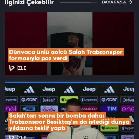
İlginizi Çekebilir
DAHA FAZLA
Dünyaca ünlü golcü Salah Trabzonspor 
formasıyla poz verdi
İZLE
Salah'tan sonra bir bomba daha: 
Trabzonspor Beşiktaş'ın da istediği dünya 
yıldızına teklif yaptı
İZLE