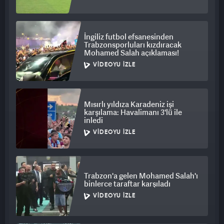
İngiliz futbol efsanesinden
Trabzonsporluları kızdıracak
Mohamed Salah açıklaması!
VIDEOYU İZLE
Mısırlı yıldıza Karadeniz işi
karşılama: Havalimanı 3'lü ile
inledi
VIDEOYU İZLE
Trabzon'a gelen Mohamed Salah'ı
binlerce taraftar karşıladı
VIDEOYU İZLE