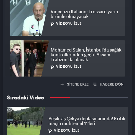
Vincenzo Italiano: Trossard yarın
bizimle olmayacak
VIDEOYU İZLE
Mohamed Salah, İstanbul'da sağlık
kontrollerinden geçti! Akşam
Trabzon'da olacak
VIDEOYU İZLE
SİTENE EKLE
HABERE DÖN
Sıradaki Video
Beşiktaş Çekya deplasmanında! Kritik
maçın muhtemel 11'leri
VIDEOYU İZLE