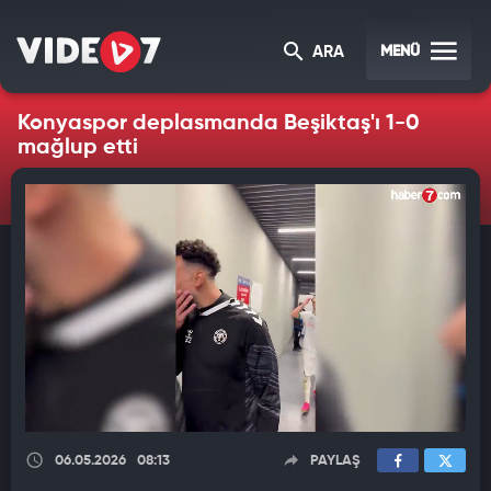
MENÜ
ARA
Konyaspor deplasmanda Beşiktaş'ı 1-0
mağlup etti
06.05.2026
08:13
PAYLAŞ