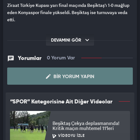
Ziraat Türkiye Kupası yarı final maçında Beşiktaş'ı 1-0 mağlup
eden Konyaspor finale yükseldi. Beşiktaş ise turnuvaya veda
etti.
DEVAMINI GÖR
Yorumlar
0 Yorum Var
BIR YORUM YAPIN
“SPOR” Kategorisine Ait Diğer Videolar
Beşiktaş Çekya deplasmanında!
Kritik maçın muhtemel 11'leri
VIDEOYU İZLE