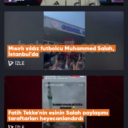
Mısırlı yıldız futbolcu Muhammed Salah, 
İstanbul'da
İZLE
Fatih Tekke'nin eşinin Salah paylaşımı 
taraftarları heyecanlandırdı
İZLE