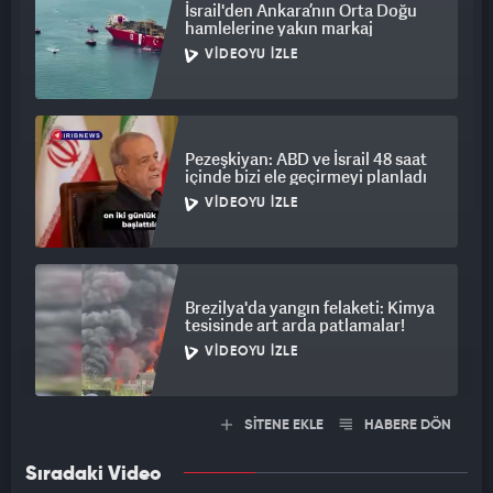
İsrail'den Ankara’nın Orta Doğu
hamlelerine yakın markaj
VIDEOYU İZLE
Pezeşkiyan: ABD ve İsrail 48 saat
içinde bizi ele geçirmeyi planladı
VIDEOYU İZLE
Brezilya'da yangın felaketi: Kimya
tesisinde art arda patlamalar!
VIDEOYU İZLE
SİTENE EKLE
HABERE DÖN
Sıradaki Video