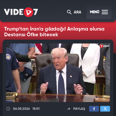
MENÜ
ARA
Trump'tan İran'a gözdağı! Anlaşma olursa
Destansı Öfke bitecek
06.05.2026
15:01
PAYLAŞ