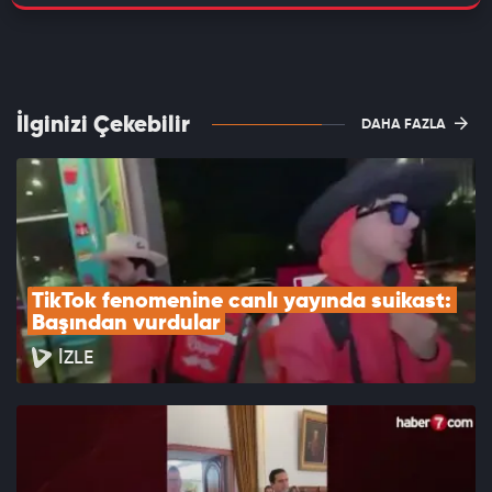
İlginizi Çekebilir
DAHA FAZLA
TikTok fenomenine canlı yayında suikast: 
Başından vurdular
İZLE