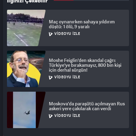
İlginizi Çekebilir
Maç oynanırken sahaya yıldırım
düştü: 1 ölü, 9 yaralı
VIDEOYU İZLE
Moshe Feiglin'den skandal çağrı:
Türkiye'ye bırakamayız, 800 bin kişi
için derhal sürgün!
VIDEOYU İZLE
Moskova'da paraşütü açılmayan Rus
askeri yere çakılarak can verdi
VIDEOYU İZLE