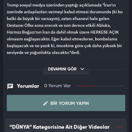
Trump sosyal medya üzerinden yaptığı açıklamada "İran'ın
üzerinde anlaşılanları vermeyi kabul etmesi durumunda (ki bu
belki de büyük bir varsayım), zaten efsanevi hale gelen
Destansı Öfke sona erecek ve son derece etkili Abluka,
Hürmüz Boğazı'nın İran da dahil olmak üzere HERKESE AÇIK
olmasını sağlayacaktır. Eğer kabul etmezlerse, bombalama
başlayacak ve ne yazık ki, öncekine göre çok daha yüksek bir
seviyede ve yoğunlukta olacaktır."dedi.
DEVAMINI GÖR
Yorumlar
0 Yorum Var
BIR YORUM YAPIN
“DÜNYA” Kategorisine Ait Diğer Videolar