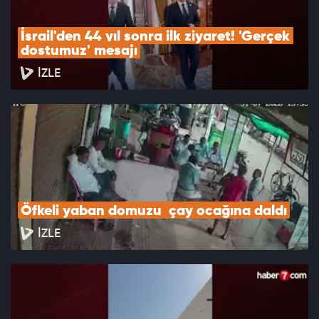
İsrail'den 44 yıl sonra ilk ziyaret! 'Gerçek 
dostumuz' mesajı
İZLE
Öfkeli yaban domuzu  çay ocağına daldı
İZLE