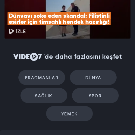
Dünyayı şoke eden skandal: Filistinli 
esirler için timsahlı hendek hazırlığı!
İZLE
'de daha fazlasını keşfet
FRAGMANLAR
DÜNYA
SAĞLIK
SPOR
YEMEK