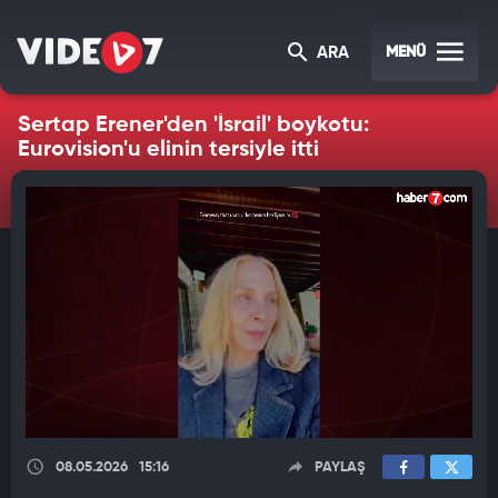
MENÜ
ARA
Sertap Erener'den 'İsrail' boykotu:
Eurovision'u elinin tersiyle itti
08.05.2026
15:16
PAYLAŞ