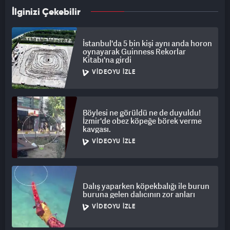
İlginizi Çekebilir
İstanbul'da 5 bin kişi aynı anda horon
oynayarak Guinness Rekorlar
Kitabı'na girdi
VIDEOYU İZLE
Böylesi ne görüldü ne de duyuldu!
İzmir'de obez köpeğe börek verme
kavgası.
VIDEOYU İZLE
Dalış yaparken köpekbalığı ile burun
buruna gelen dalıcının zor anları
VIDEOYU İZLE