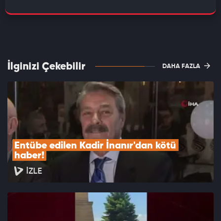
İlginizi Çekebilir
DAHA FAZLA
Entübe edilen Kadir İnanır'dan kötü 
haber!
İZLE