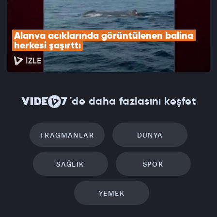
Alanya açıklarında görüntülenen balina 
herkesi şaşırttı
İZLE
'de daha fazlasını keşfet
FRAGMANLAR
DÜNYA
SAĞLIK
SPOR
YEMEK