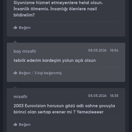
Siyonizme hizmet etmeyenlere helal olsun.
kazanarak ev sahipliğini üstlendi.
İnsanlik ölmemis. İnsanlığı ölenlere nasil
bildirelim?
Ancak bu yılki organizasyon, İsrail'in katılımı nedeniyle yoğun
siyasi tartışmalara ve boykotlara sahne oluyor.
Beğen
TARİHİN EN GENİŞ ÇAPLI BOYKOTLARINDAN BİRİ
Gazze'deki savaş bağlamında İsrail’in yarışmaya dahil
08.05.2026
18:54
bay misafir
edilmesine tepki gösteren İrlanda, Hollanda, İspanya, Slovenya
tebrik ederim kardeşim yolun açık olsun
ve İzlanda gibi ülkeler yarışmadan çekildiklerini açıkladı.
Beğen
/ 3 kişi beğenmiş
Bu, Eurovision tarihinin en geniş çaplı boykotlarından biri
olarak kayıtlara geçerken, birçok sanatçı ve kültür insanı da
İsrail’in katılımı nedeniyle etkinliğe karşı tutum aldı.
08.05.2026
18:35
misafir
Bunlardan biri de Sertap Erener oldu.
2003 Eurovision horusun gözü adlı sahne şovuyla
birinci olan sertap erener mi ? Yemezleeeer
TARİHİ ZAFERİN MİMARINDAN VETO
Beğen
Sertap Erener, 2003 Eurovision Şarkı Yarışması'nda 'Everyway