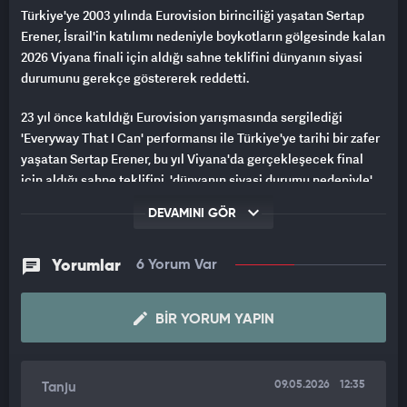
Türkiye'ye 2003 yılında Eurovision birinciliği yaşatan Sertap
Erener, İsrail'in katılımı nedeniyle boykotların gölgesinde kalan
2026 Viyana finali için aldığı sahne teklifini dünyanın siyasi
durumunu gerekçe göstererek reddetti.
23 yıl önce katıldığı Eurovision yarışmasında sergilediği
'Everyway That I Can' performansı ile Türkiye'ye tarihi bir zafer
yaşatan Sertap Erener, bu yıl Viyana'da gerçekleşecek final
için aldığı sahne teklifini, 'dünyanın siyasi durumu nedeniyle'
reddettiğini duyurdu.
DEVAMINI GÖR
Eurovision 2026, 70. kez düzenleniyor ve Avusturya'nın başkenti
Viyana'da Wiener Stadthalle'de gerçekleştirilecek.
Yorumlar
6 Yorum Var
Yarışma, 12 ve 14 Mayıs'ta yarı finaller, 16 Mayıs'ta ise final ile
tamamlanacak.
BIR YORUM YAPIN
VİYANA'DAKİ FİNALE SİYASİ GÖLGE DÜŞTÜ
09.05.2026
12:35
Tanju
Avusturya, 2025 yarışmasını JJ'nin 'Wasted Love' şarkısıyla