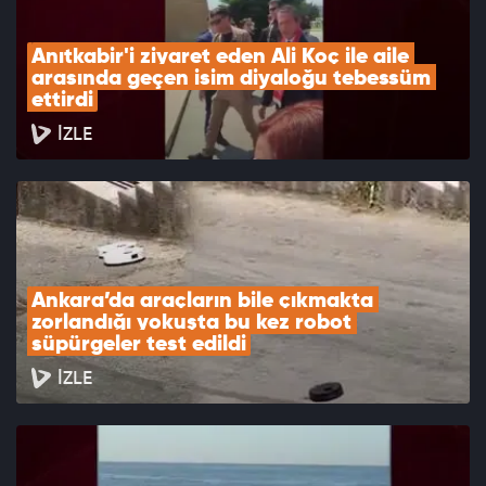
Anıtkabir'i ziyaret eden Ali Koç ile aile 
arasında geçen isim diyaloğu tebessüm 
ettirdi
İZLE
Ankara’da araçların bile çıkmakta 
zorlandığı yokuşta bu kez robot 
süpürgeler test edildi
İZLE