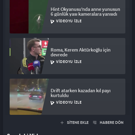
Hint Okyanusu'nda anne yunusun
6 günlük yası kameralara yansıdı
VIDEOYU İZLE
Roma, Kerem Aktürkoğlu için
devrede
VIDEOYU İZLE
Drift atarken kazadan kıl payı
kurtuldu
VIDEOYU İZLE
SİTENE EKLE
HABERE DÖN