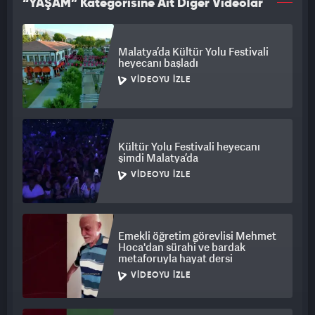
“YAŞAM” Kategorisine Ait Diğer Videolar
YAZ BOYUNCA HAYRANLARIYLA SÖYLEYECEK
Videoda hayranlarıyla etkileşimine de yer veren Erener,
Malatya’da Kültür Yolu Festivali
'Everyway That I Can'ı yaz boyunca farklı şehirlerde,
heyecanı başladı
hayranların gönderdiği videolarla birlikte seslendirme
VIDEOYU İZLE
planlarından bahsetti ve konserlerinde bu şarkıya özel bir
coşku yaratmak istediğini dile getirdi.
2003 zaferinin ardından Erener'in bu açıklaması, sosyal
Kültür Yolu Festivali heyecanı
medyada ve basında geniş yankı uyandırdı.
şimdi Malatya’da
VIDEOYU İZLE
Emekli öğretim görevlisi Mehmet
Hoca'dan sürahi ve bardak
metaforuyla hayat dersi
VIDEOYU İZLE