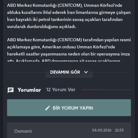
ABD Merkez Komutanlığı (CENTCOM), Umman Körfezi'nde
abluka kurallarını ihlal ederek İran limanlarına girmeye çalışan
İran bayraklı iki petrol tankerinin savaş uçakları tarafından
vurularak durdurulduğunu açıkladı.
ABD Merkez Komutanlığı (CENTCOM) tarafından yapılan resmi
açıklamaya göre, Amerikan ordusu Umman Körfezi'nde
hareketli saatler yaşanmasına neden olan bir operasyona imza
attı. Açıklamada, ABD donanmasına ait savaş uçaklarının,
devam eden ablukayı delerek İran limanlarına girmeye çalışan
DEVAMINI GÖR
İran bayraklı iki petrol tankerini vurarak etkisiz hale getirdiği
bildirildi.
Yorumlar
12 Yorum Var
CENTCOM'un paylaştığı bilgilere göre, 8 Mayıs tarihinde M/T
Sea Star III ve M/T Sevda isimli boş petrol tankerleri, Umman
BIR YORUM YAPIN
Körfezi üzerinden İran'a geçiş yapmak istedi. Bu sırada USS
George H.W. Bush uçak gemisinden havalanan bir F/A-18 Super
Hornet tipi savaş uçağı harekete geçti. Uçak, her iki tankerin
bacalarına hassas güdümlü mühimmatlarla nokta atışı
08.05.2026
22:33
Osmanlı
yaparak gemileri seyir dışı bıraktı ve İran'a girişlerini engelledi.