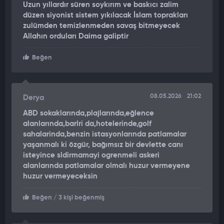
Uzun yıllardır süren soykırım ve baskıcı zalim
düzen siyonist sistem yıkılacak İslam toprakları
"ABLUKANIN TAM UYGULANMASINA KARARLIYIZ"
zulümden temizlenmeden savaş bitmeyecek
Allahın orduları Daima galiptir
Bölgedeki askeri hareketliliğin altını çizen CENTCOM
Komutanı Amiral Brad Cooper, operasyonların devam
Beğen
edeceğine dikkat çekerek durumu şu sözlerle özetledi:
"Orta Doğu'daki ABD güçleri, İran'a giren veya İran'dan ayrılan
08.05.2026
21:02
gemilere yönelik ablukanın tam olarak uygulanmasına
Derya
kararlılığını sürdürmektedir. Üniformalı ve son derece eğitimli
ABD sokaklarında,plajlarında,eğlence
kadın ile erkek personelimiz inanılmaz bir iş çıkarıyor."
alanlarında,barlri da,hotelerinde,golf
sahalarinda,benzin istasyonlarında patlamalar
"SEYİR DIŞI BIRAKILDI"
yaşanmalı ki özgür, bağımsız bir devlette canı
isteyince sldirmamayi ogrenmeli askeri
Öte yandan, CENTCOM'un açıklamasına göre benzer bir sıcak
alanlarında patlamalar olmalı huzur vermeyene
temas 6 Mayıs'ta da yaşandı. M/T Hasna isimli İran bayraklı bir
huzur vermeyeceksin
başka petrol tankeri, yine Umman Körfezi'nde seyir
halindeyken hedef alındı. USS Abraham Lincoln uçak
Beğen
/ 3 kişi beğenmiş
gemisinden kalkan bir F/A-18 Super Hornet, 20 milimetrelik top
atışlarıyla tankerin dümenini vurarak gemiyi durdurdu. Vurulan