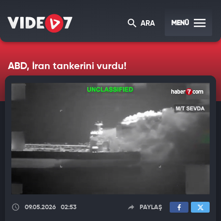
MENÜ
ARA
ABD, İran tankerini vurdu!
09.05.2026
02:53
PAYLAŞ