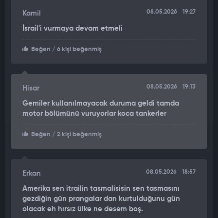
üç geminin de İran'a geçişinin tamamen kesildiği belirtildi.
08.05.2026
19:27
Kamil
İsrail'i vurmaya devam etmeli
ABD ordusunun bölgede uyguladığı sıkı abluka kapsamında
bugüne kadar kurallara uymayan çok sayıda ticari geminin
Beğen
/ 6 kişi beğenmiş
vurularak etkisiz hale getirildiği, 50'den fazla geminin ise
CENTCOM güçleri tarafından rotasını değiştirmeye zorlandığı
kaydedildi.
08.05.2026
19:13
Hisar
Gemiler kullanılmayacak duruma geldi tamda
motor bölümünü vuruyorlar koca tankerler
Beğen
/ 2 kişi beğenmiş
08.05.2026
18:57
Erkan
Amerika sen itrailin tasmalisisin sen tasmasını
gezdiğin gün prangalar dan kurtulduğunu gün
olacak eh hırsız ülke ne desem boş.