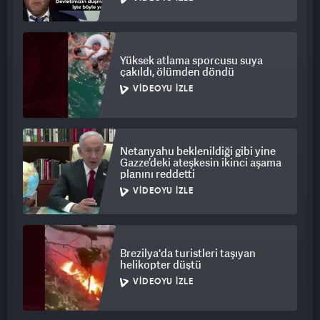
Yüksek atlama sporcusu suya
çakıldı, ölümden döndü
VIDEOYU İZLE
Netanyahu beklenildiği gibi yine
Gazze’deki ateşkesin ikinci aşama
planını reddetti
VIDEOYU İZLE
Brezilya'da turistleri taşıyan
helikopter düştü
VIDEOYU İZLE