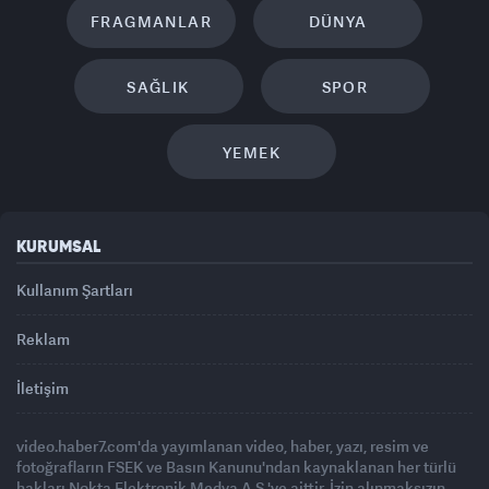
FRAGMANLAR
DÜNYA
SAĞLIK
SPOR
YEMEK
KURUMSAL
Kullanım Şartları
Reklam
İletişim
video.haber7.com'da yayımlanan video, haber, yazı, resim ve
fotoğrafların FSEK ve Basın Kanunu'ndan kaynaklanan her türlü
hakları Nokta Elektronik Medya A.Ş.'ye aittir. İzin alınmaksızın,