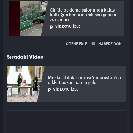
Çin'de bekleme salonunda kafası
koltuğun kenarına sıkışan gencin
zor anları
VIDEOYU İZLE
SİTENE EKLE
HABERE DÖN
Sıradaki Video
Mekke İttifakı sonrası Yunanistan'da
dikkat çeken hamle geldi
VIDEOYU İZLE