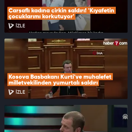
Çarşaflı kadına çirkin saldırı! 'Kıyafetin 
çocuklarımı korkutuyor'
İZLE
Kosova Başbakanı Kurti'ye muhalefet 
milletvekilinden yumurtalı saldırı
İZLE