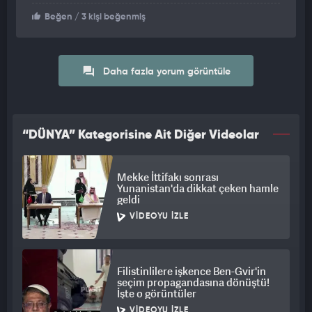
Beğen
/ 3 kişi beğenmiş
Daha fazla yorum görüntüle
“DÜNYA” Kategorisine Ait Diğer Videolar
Mekke İttifakı sonrası
Yunanistan'da dikkat çeken hamle
geldi
VIDEOYU İZLE
Filistinlilere işkence Ben-Gvir'in
seçim propagandasına dönüştü!
İşte o görüntüler
VIDEOYU İZLE