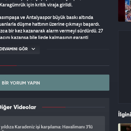
aragümrük için kritik viraja girildi.
Kasımpaşa ve Antalyaspor büyük baskı altında
puanlarla düşme hattının üzerine çıkmayı başardı.
nızca bir kez kazanarak alarm vermeyi sürdürdü. 27
açını kazansa bile ligde kalmasının garanti
DEVAMINI GÖR
adeta mucize peşinde koşuyor. Beşiktaş
an Gençlerbirliği’ni mağlup ederek umutlarını son
si, kalan maçlarda hata yapması halinde Süper Lig’e
nda son düdüğe kadar büyük heyecan yaşanması
BIR YORUM YAPIN
iğer Videolar
İlgin
ı yıldıza Karadeniz işi karşılama: Havalimanı 3'lü