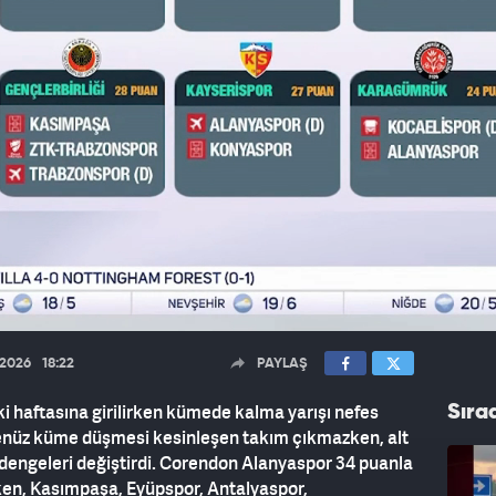
.2026
18:22
PAYLAŞ
ki haftasına girilirken kümede kalma yarışı nefes
Sıra
 henüz küme düşmesi kesinleşen takım çıkmazken, alt
r dengeleri değiştirdi. Corendon Alanyaspor 34 puanla
ken, Kasımpaşa, Eyüpspor, Antalyaspor,