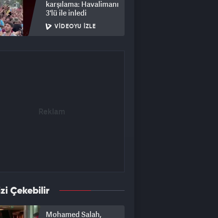
karşılama: Havalimanı
3'lü ile inledi
VIDEOYU İZLE
izi Çekebilir
Mohamed Salah,