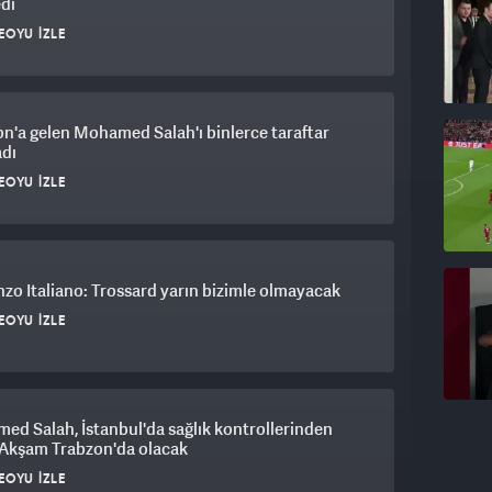
edi
EOYU İZLE
n'a gelen Mohamed Salah'ı binlerce taraftar
adı
EOYU İZLE
zo Italiano: Trossard yarın bizimle olmayacak
EOYU İZLE
d Salah, İstanbul'da sağlık kontrollerinden
 Akşam Trabzon'da olacak
EOYU İZLE