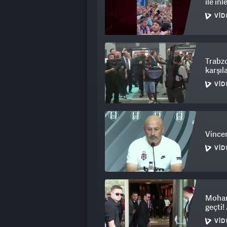
ile inl
VID
Trabzo
karşıl
VID
Vincen
VID
Mohame
geçti!
VID