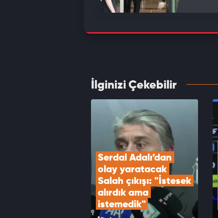
Acun I
VID
İlginizi Çekebilir
Transf
Trabzo
VID
Serdal Adalı’dan 
olay yaratacak 
Salah çıkışı: "İstesek 
alırdık ama 
istemedik"