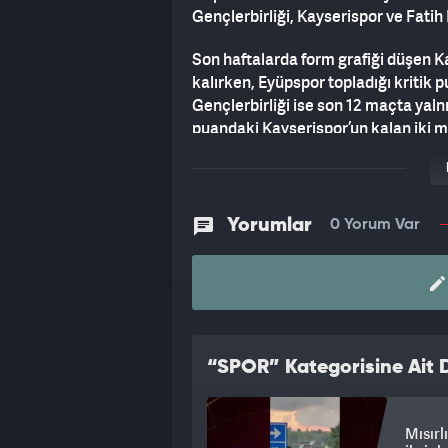
Gençlerbirliği, Kayserispor ve Fatih K
Son haftalarda form grafiği düşen 
kalırken, Eyüpspor topladığı kritik 
Gençlerbirliği ise son 12 maçta yal
puandaki Kayserispor’un kalan iki m
olmaması dikkat çekti.
Son sıradaki Fatih Karagümrük ise 
deplasmanından aldığı puanın ardınd
Yorumlar
0 Yorum Var
haftalara taşıyan İstanbul temsilci
veda edecek. Kümede kalma savaşı
bekleniyor.
“SPOR” Kategorisine Ait D
Mısırl