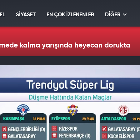
EL
SİYASET
EN ÇOK İZLENENLER
DİĞER
ümede kalma yarışında heyecan dorukta