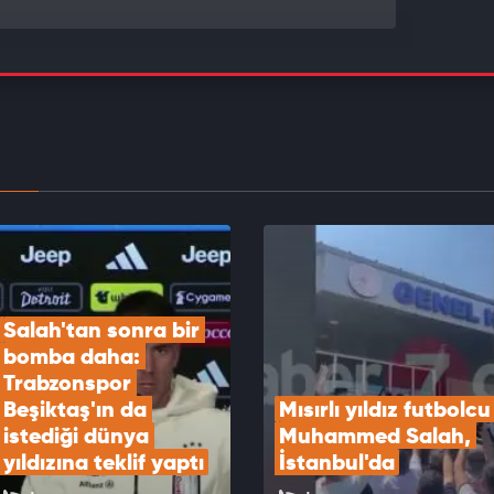
lcalı'dan rekor transfer!
EOYU İZLE
erde dev kapışma! Beşiktaş ilgileniyordu,
nspor yıldız santrforu bitiriyor
EOYU İZLE
Salah'tan sonra bir 
bomba daha: 
Trabzonspor 
Beşiktaş'ın da 
Mısırlı yıldız futbolcu 
istediği dünya 
Muhammed Salah, 
yıldızına teklif yaptı
İstanbul'da