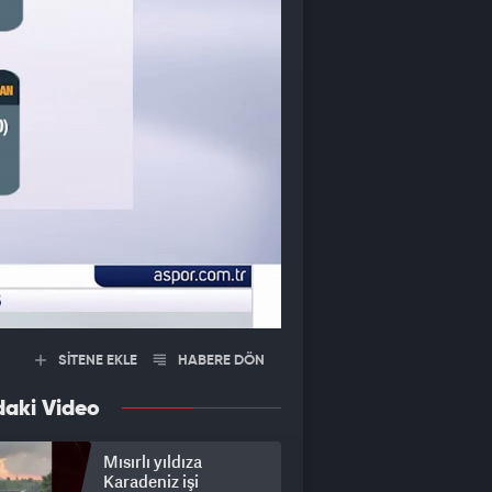
SİTENE EKLE
HABERE DÖN
daki Video
Mısırlı yıldıza
Karadeniz işi