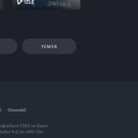
İZLE
YEMEK
i
Otomobil
toğrafların FSEK ve Basın
ya A.Ş.'ye aittir. İzin