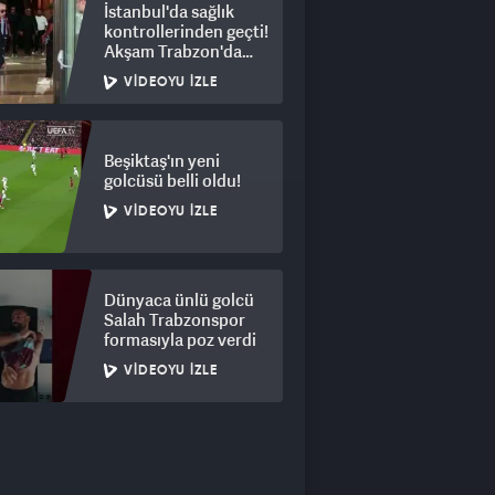
İstanbul'da sağlık
kontrollerinden geçti!
Akşam Trabzon'da
olacak
VIDEOYU İZLE
Beşiktaş'ın yeni
golcüsü belli oldu!
VIDEOYU İZLE
Dünyaca ünlü golcü
Salah Trabzonspor
formasıyla poz verdi
VIDEOYU İZLE