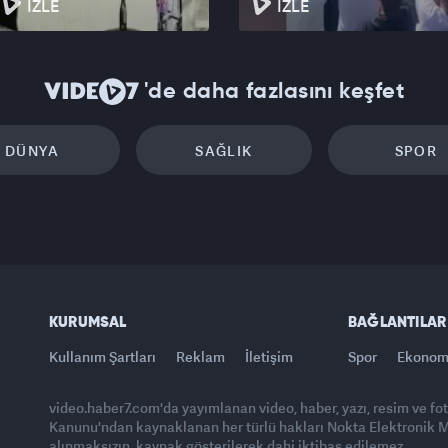
İZLE
İZLE
'de daha fazlasını keşfet
DÜNYA
SAĞLIK
SPOR
KURUMSAL
BAĞLANTILAR
Kullanım Şartları
Reklam
İletişim
Spor
Ekonom
video.haber7.com'da yayımlanan video, haber, yazı, resim ve fo
Kanunu'ndan kaynaklanan her türlü hakları Nokta Elektronik Med
alınmaksızın, kaynak gösterilerek dahi iktibas edilemez.