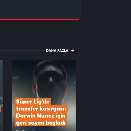
DAHA FAZLA
Süper Lig'de 
transfer kasırgası: 
Darwin Nunez için 
geri sayım başladı