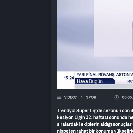
VIDEO7
SPOR
08.05
Trendyol Süper Lig’de sezonun son i
kesiyor. Ligin 32. haftası sonunda
sıralardaki ekiplerin aldığı sonuçla
nispeten rahat bir konuma yükselir