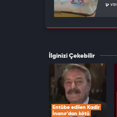
VID
Böyles
köpeğ
VID
İlginizi Çekebilir
Tam bi
Gülüm
VID
Entübe edilen Kadir 
İnanır'dan kötü 