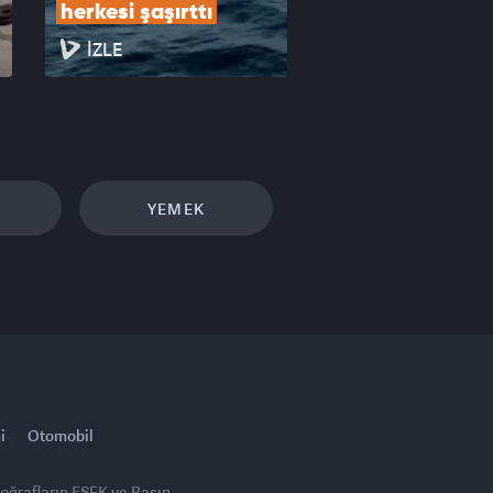
herkesi şaşırttı
İZLE
YEMEK
i
Otomobil
toğrafların FSEK ve Basın