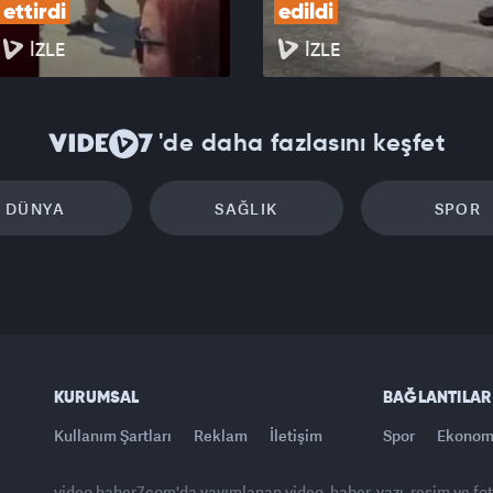
ettirdi
edildi
İZLE
İZLE
'de daha fazlasını keşfet
DÜNYA
SAĞLIK
SPOR
KURUMSAL
BAĞLANTILAR
Kullanım Şartları
Reklam
İletişim
Spor
Ekonom
video.haber7.com'da yayımlanan video, haber, yazı, resim ve fo