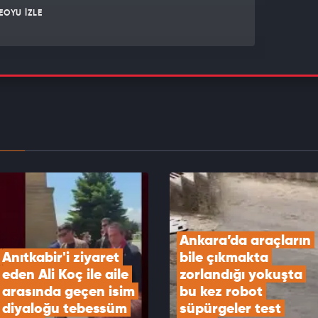
EOYU İZLE
i ne görüldü ne de duyuldu! İzmir'de obez
e börek verme kavgası.
EOYU İZLE
r çay tiryakisi! İnce belli bardaktan içti...
seten anlar kamerada
EOYU İZLE
Ankara’da araçların 
Anıtkabir'i ziyaret 
bile çıkmakta 
eden Ali Koç ile aile 
zorlandığı yokuşta 
arasında geçen isim 
bu kez robot 
diyaloğu tebessüm 
süpürgeler test 