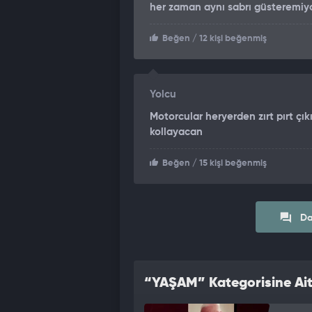
her zaman aynı sabrı güsteremiyo
Beğen
/ 12 kişi beğenmiş
Yolcu
Motorcular heryerden zırt pırt ç
kollayacan
Beğen
/ 15 kişi beğenmiş
Da
“YAŞAM” Kategorisine Ait