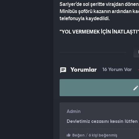
Sariyer’de sol şeritte virajdan dönen
Minibüs şoförü kazanın ardından ka
telefonuyla kaydedildi.
"YOL VERMEMEK İÇİN İNATLAŞTI
Kaza, saat 16.30 sıralarında Pınar 
bilgiye göre, seyir halindeki motosi
birbirleriyle inatlaştı.
Yorumlar
16 Yorum Var
"ÇARPIŞMANIN ETKİSİYLE SAVR
Bunun üzerine sol şeritten ilerlemek
değiştiren minibüs çarptı. Motosikl
minibüs şoförü ise kaçtı. Kaza anı b
kaydedildi.
Admin
Devletimiz cezasını kessin lütfen
Beğen
/ 6 kişi beğenmiş