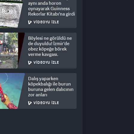
aynı anda horon
oynayarak Guinness
Rekorlar Kitabı'na girdi
VIDEOYU İZLE
Böylesi ne görüldü ne
de duyuldu! İzmir'de
obez köpeğe börek
verme kavgası.
VIDEOYU İZLE
Dalış yaparken
köpekbalığı ile burun
buruna gelen dalıcının
zor anları
VIDEOYU İZLE