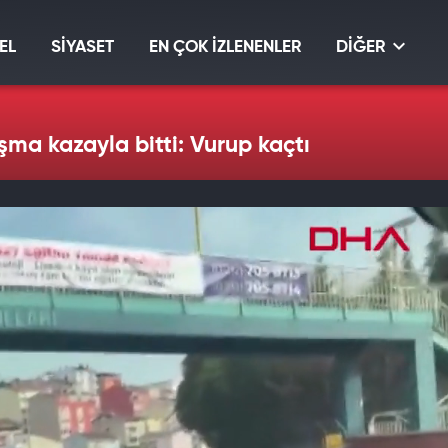
EL
SİYASET
EN ÇOK İZLENENLER
DİĞER
aşma kazayla bitti: Vurup kaçtı