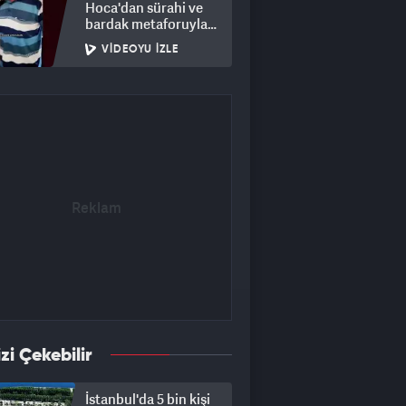
Hoca'dan sürahi ve
bardak metaforuyla
hayat dersi
VIDEOYU İZLE
izi Çekebilir
İstanbul'da 5 bin kişi