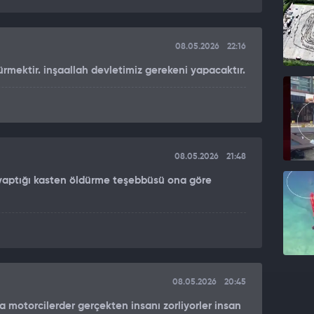
08.05.2026
22:16
dürmektir. inşaallah devletimiz gerekeni yapacaktır.
08.05.2026
21:48
yaptığı kasten öldürme teşebbüsü ona göre
08.05.2026
20:45
 motorcilerder gerçekten insanı zorliyorler insan