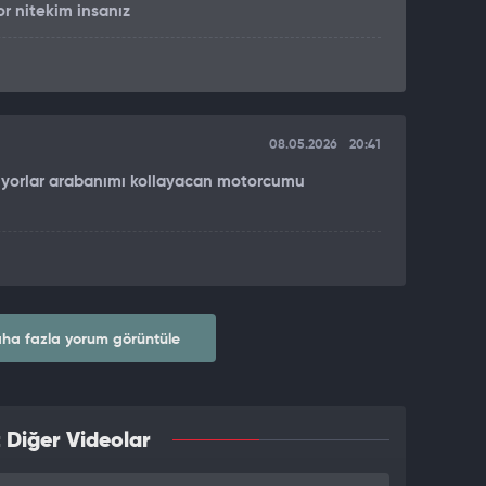
r nitekim insanız
08.05.2026
20:41
ıkıyorlar arabanımı kollayacan motorcumu
ha fazla yorum görüntüle
 Diğer Videolar