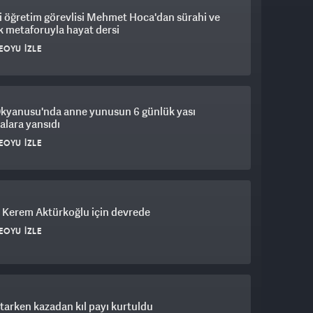
 öğretim görevlisi Mehmet Hoca'dan sürahi ve
 metaforuyla hayat dersi
EOYU İZLE
Okyanusu'nda anne yunusun 6 günlük yası
lara yansıdı
EOYU İZLE
 Kerem Aktürkoğlu için devrede
EOYU İZLE
atarken kazadan kıl payı kurtuldu