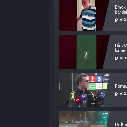
Emekli
bardak
VID
Hint 
kamera
VID
Roma,
VID
Drift 