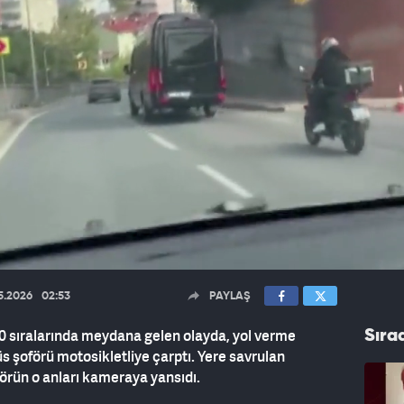
5.2026
02:53
PAYLAŞ
0 sıralarında meydana gelen olayda, yol verme
Sıra
 şoförü motosikletliye çarptı. Yere savrulan
örün o anları kameraya yansıdı.