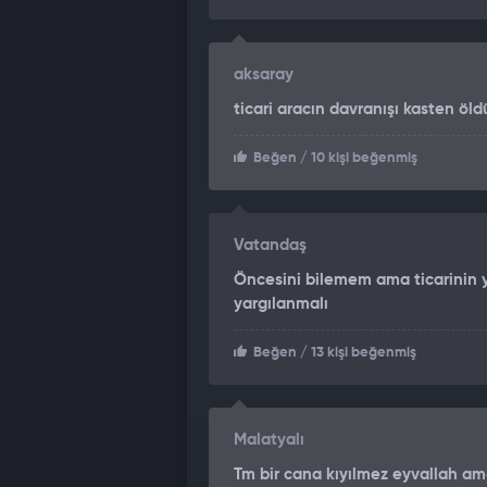
aksaray
ticari aracın davranışı kasten öl
Beğen
/ 10 kişi beğenmiş
Vatandaş
Öncesini bilemem ama ticarinin 
yargılanmalı
Beğen
/ 13 kişi beğenmiş
Malatyalı
Tm bir cana kıyılmez eyvallah ama