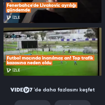
Fenerbahçe'de Livakovic ayrılığı 
gündemde
İZLE
Futbol maçında inanılmaz an! Top trafik 
kazasına neden oldu
İZLE
'de daha fazlasını keşfet