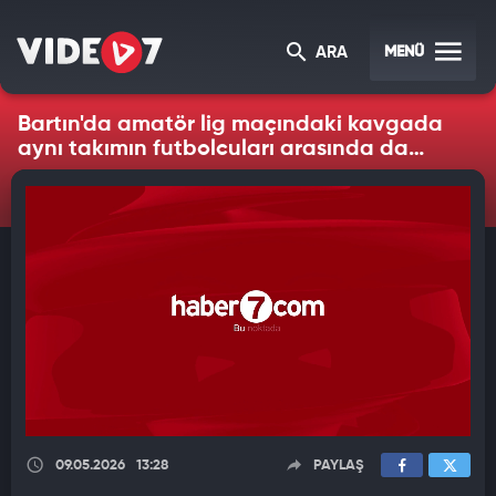
MENÜ
ARA
Bartın'da amatör lig maçındaki kavgada
aynı takımın futbolcuları arasında da
kavga çıktı
09.05.2026
13:28
PAYLAŞ