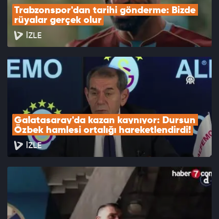
Trabzonspor'dan tarihi gönderme: Bizde 
rüyalar gerçek olur
İZLE
Galatasaray'da kazan kaynıyor: Dursun 
Özbek hamlesi ortalığı hareketlendirdi!
İZLE