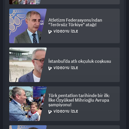
Atletizm Federasyonu’ndan
"Terörsüz Türkiye" atağı!
VIDEOYU İZLE
İstanbul’da atlı okçuluk coşkusu
VIDEOYU İZLE
Türk pentatlon tarihinde bir ilk:
İlke Özyüksel Mihrioğlu Avrupa
şampiyonu!
VIDEOYU İZLE