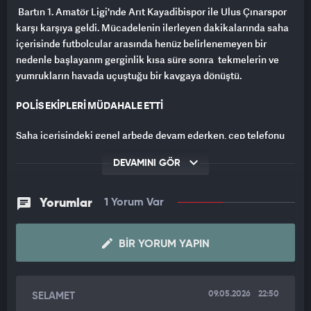
Bartın 1. Amatör Ligi'nde Arıt Kayadibispor ile Ulus Çınarspor
karşı karşıya geldi. Mücadelenin ilerleyen dakikalarında saha
içerisinde futbolcular arasında henüz belirlenemeyen bir
nedenle başlayanm gerginlik kısa süre sonra tekmelerin ve
yumrukların havada uçuştuğu bir kavgaya dönüştü.
POLİS EKİPLERİ MÜDAHALE ETTİ
Saha içerisindeki genel arbede devam ederken, cep telefonu
kameralarına yansıyan bir detay dikkat çekti. Aynı takımın
DEVAMINI GÖR
formasını giyen iki futbolcu, rakip oyuncuları bırakarak
birbiriyle tartışmaya başladı. Tartışmanın fiziksel müdahaleye
dönüşmesiyle iki takım arkadaşı saha ortasında birbirine girdi.
Yorumlar
1 Yorum Var
Yere düşen ve boğuşmaya devam eden oyuncuları ayırmak için
saha kenarındaki görevliler ve diğer futbolcular araya girdi.
BIR YORUM YAPIN
Görüntülerde, kavgayı ayırmaya çalışan bir kişinin takım
arkadaşına saldıran oyuncuya, "Ya Sado, yapma." diyerek
seslendiği duyuldu.
09.05.2026
22:50
SELAMET