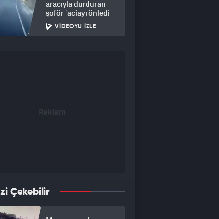
aracıyla durduran
şoför faciayı önledi
VIDEOYU İZLE
izi Çekebilir