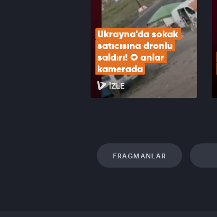
Ukrayna'da sokak 
satıcısına dronlu 
saldırı! O anlar 
kamerada
İZLE
FRAGMANLAR