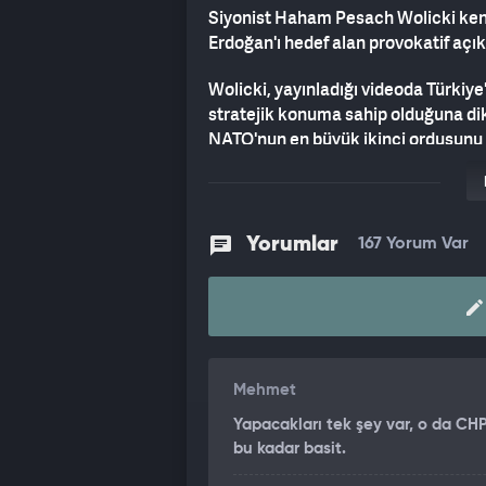
Siyonist Haham Pesach Wolicki ken
Erdoğan'ı hedef alan provokatif açı
Wolicki, yayınladığı videoda Türkiye'
stratejik konuma sahip olduğuna dik
NATO'nun en büyük ikinci ordusunu b
deniz geçişi olan İstanbul Boğazı'nı
Avrupa, Orta Doğu ile Orta Asya'nın 
bir balistik füzeye sahipler." dedi.
Yorumlar
167 Yorum Var
"TÜRKİYE AVRUPA'NIN HER BAŞKE
Siyasal İslam'ın Batı medeniyetini i
eden Siyonist haham, Türkiye'nin dip
uyguladığını öne sürdü. Cumhurbaşka
mağdur rolü oynadığını savunan Woli
Mehmet
olduğumuz için istemiyor' diyerek o
Yapacakları tek şey var, o da CHP.
tavizler koparmaya çalışıyor. Bu ara
bu kadar basit.
ev sahipliği yapıyor." ifadelerini kull