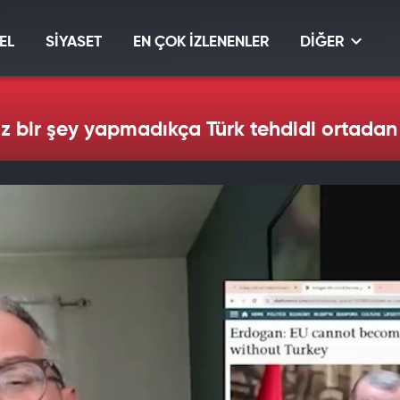
EL
SİYASET
EN ÇOK İZLENENLER
DİĞER
Biz bir şey yapmadıkça Türk tehdidi ortad