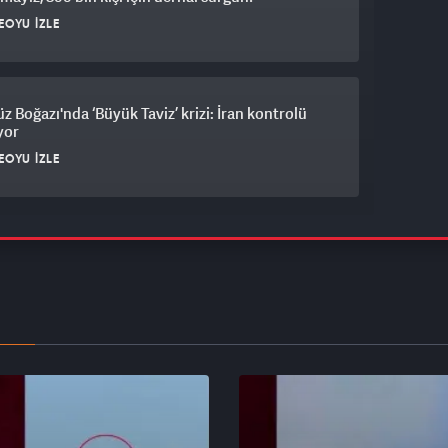
EOYU İZLE
 Boğazı'nda ‘Büyük Taviz’ krizi: İran kontrolü
ıyor
EOYU İZLE
 yaban domuzu çay ocağına daldı
EOYU İZLE
a'da yolcu treni saman yüklü römorka çarptı!
k savaş alanına döndü
EOYU İZLE