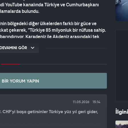
di YouTube kanalında Türkiye ve Cumhurbaşkanı
klamalarda bulundu.
nin bölgedeki diğer ülkelerden farklı bir güce ve
kat çekerek, "Türkiye 85 milyonluk bir nüfusa sahip.
arındırıyor. Karadeniz ile Akdeniz arasındaki tek
 kontrol ediyor. Amerikan F-16 uçaklarını uçuruyor ve
DEVAMINI GÖR
stratejik kavşağında oturuyor. Ve şimdi kıtalararası
NTİNE ULAŞABİLECEK BİR SİLAH İNŞA EDİYOR"
çeriden yıkmayı hedefleyen bir proje olduğunu iddia
BIR YORUM YAPIN
lomatik ve jeopolitik düzeyde bu stratejiyi
nı Erdoğan'ın Batı'nın önyargılarını kullanarak
cki, "Erdoğan, 'Avrupa Birliği bizi Müslüman
11.05.2026
15:14
nları savunmaya itiyor, kurbanı oynayarak onlardan
İlgin
 CHP'yi başa getirsinler Türkiye yüz yıl geri gider,
da NATO üyeliği onun kalkanı iken, terör örgütlerine
andı.