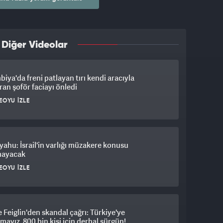
 Diğer Videolar
iya'da freni patlayan tırı kendi aracıyla
an şoför faciayı önledi
EOYU İZLE
ahu: İsrail'in varlığı müzakere konusu
mayacak
EOYU İZLE
Feiglin'den skandal çağrı: Türkiye'ye
mayız, 800 bin kişi için derhal sürgün!