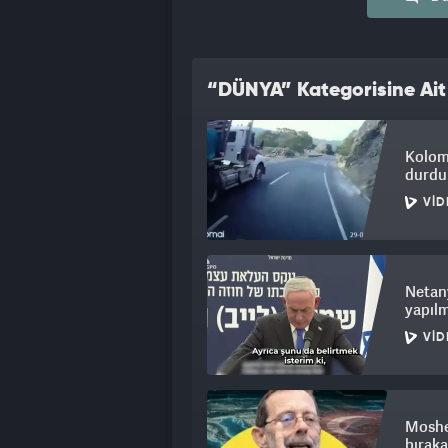
“DÜNYA” Kategorisine Ait
Kolomb
durdur
VID
Netany
yapıl
VID
Moshe 
bıraka