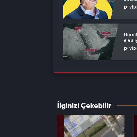
VID
Hürmüz
ele al
VID
Öfkeli
VID
İlginizi Çekebilir
Polony
Ortalı
VID