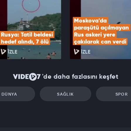
Moskova'da 
paraşütü açılmayan 
Rusya: Tatil beldesi 
Rus askeri yere 
hedef alındı, 7 ölü
çakılarak can verdi
İZLE
İZLE
'de daha fazlasını keşfet
DÜNYA
SAĞLIK
SPOR