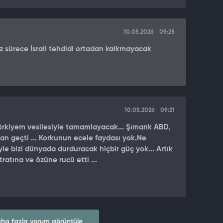
10.05.2026
09:25
z sürece İsrail tehdidi ortadan kalkmayacak
10.05.2026
09:21
rkiyem vesilesiyle tamamlayacak... Şımarık ABD,
aaan geçti ... Korkunun ecele faydası yok.Ne
iyle bizi dünyada durduracak hiçbir güç yok... Artık
ratına ve özüne rucû etti ...
ha fazla yorum görüntüle