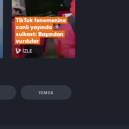
TikTok fenomenine 
canlı yayında 
suikast: Başından 
vurdular
İZLE
YEMEK