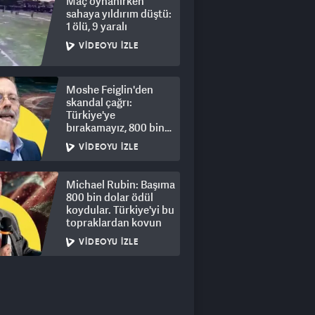
Maç oynanırken
sahaya yıldırım düştü:
1 ölü, 9 yaralı
VIDEOYU İZLE
Moshe Feiglin'den
skandal çağrı:
Türkiye'ye
bırakamayız, 800 bin
kişi için derhal sürgün!
VIDEOYU İZLE
Michael Rubin: Başıma
800 bin dolar ödül
koydular. Türkiye'yi bu
topraklardan kovun
VIDEOYU İZLE