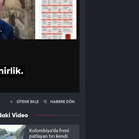
SİTENE EKLE
HABERE DÖN
daki Video
Kolombiya'da freni
patlayan tırı kendi