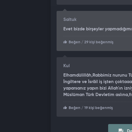
Saltuk
Evet bizde birşeyler yapmadığımı
Beğen
/ 29 kişi beğenmiş
Kul
Elhamdülillâh,Rabbimiz nurunu Tü
İngiltere ve İsrâil iş işten çokta
yaparsanız yapın bizi Allah'ın izn
Müslüman Türk Devletim aslına,fıt
Beğen
/ 19 kişi beğenmiş
Da