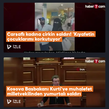
Çarşaflı kadına çirkin saldırı! 'Kıyafetin 
çocuklarımı korkutuyor'
İZLE
Kosova Başbakanı Kurti'ye muhalefet 
milletvekilinden yumurtalı saldırı
İZLE