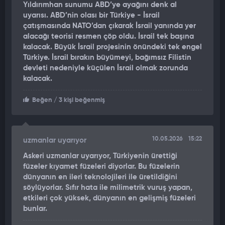
Yıldırımhan sunumu ABD’ye ayağını denk al
genişletiyor." ifadeleri kullanıldı. Füzenin dört motorlu
uyarısı. ABD’nin olası bir Türkiye - İsrail
konfigürasyona ve sıvı yakıtlı itki sistemine sahip olduğunu
çatışmasında NATO’dan çıkarak İsrail yanında yer
belirten analistler, "Bu sistem, uzun menzilli vuruş görevleri için
alacağı teorisi resmen çöp oldu. İsrail tek başına
tasarlandı ve önemli mesafelerdeki altyapı ile askeri tesisleri
kalacak. Büyük İsrail projesinin önündeki tek engel
hedef alıyor." dedi.
Türkiye. İsrail bırakın büyümeyi, bağımsız Filistin
devleti nedeniyle küçülen İsrail olmak zorunda
"TÜRKİYE'NİN NATO AVANTAJI İRAN'I GERİDE BIRAKIYOR"
kalacak.
Haberde, Türkiye'nin füze programı ile İran'ın programı
Beğen
/ 3 kişi beğenmiş
arasındaki stratejik farklar da masaya yatırıldı. Türkiye'nin
NATO üyesi olarak Batı'nın teknoloji transferinden ve
desteğinden faydalandığını anlatan uzmanlar konuya, "İran
10.05.2026
15:22
uzmanlar uyarıyor
kendi füze programı nedeniyle ağır yaptırımlarla boğuşurken,
Türkiye'nin düşük işgücü maliyetleri ve genişleyen endüstriyel
Askeri uzmanlar uyarıyor, Türkiyenin ürettiği
füzeler kıyamet füzeleri diyorlar. Bu füzelerin
tabanı, onu savunma sistemlerinde büyük bir ihracatçı haline
dünyanın en ileri teknolojileri ile üretildiğini
getirdi." sözleriyle işaret etti.
söylüyorlar. Sıfır hata ile milimetrik vuruş yapan,
etkileri çok yüksek, dünyanın en gelişmiş füzeleri
TAYFUN BLOK 4 SAHNEYE ÇIKTI
bunlar.
Saha 2026 fuarında sergilenen bir diğer kritik silah olan Tayfun