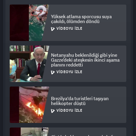
Yüksek atlama sporcusu suya
çakıldı, ölümden döndü
VIDEOYU İZLE
Netanyahu beklenildiği gibi yine
Gazze’deki ateşkesin ikinci aşama
planını reddetti
VIDEOYU İZLE
Brezilya'da turistleri taşıyan
helikopter düştü
VIDEOYU İZLE