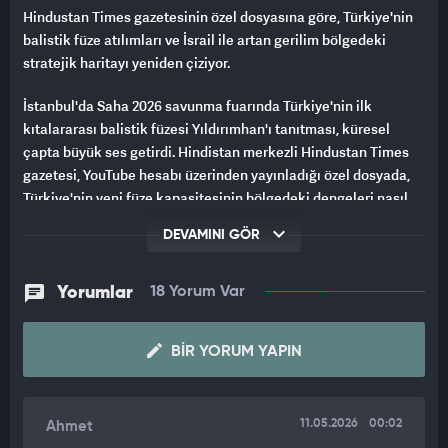
Hindustan Times gazetesinin özel dosyasına göre, Türkiye'nin
balistik füze atılımları ve İsrail ile artan gerilim bölgedeki
stratejik haritayı yeniden çiziyor.
İstanbul'da Saha 2026 savunma fuarında Türkiye'nin ilk
kıtalararası balistik füzesi Yıldırımhan'ı tanıtması, küresel
çapta büyük ses getirdi. Hindistan merkezli Hindustan Times
gazetesi, YouTube hesabı üzerinden yayınladığı özel dosyada,
Türkiye'nin yeni füze kapasitesinin bölgedeki dengeleri nasıl
sarstığını ve İsrail'de yarattığı paniği derinlemesine analiz etti.
DEVAMINI GÖR
YILDIRIMHAN İLE KITALARARASI CAYDIRICILIK
Yorumlar
18 Yorum Var
Türkiye Milli Savunma Bakanlığı Araştırma ve Geliştirme
Merkezi tarafından geliştirilen Yıldırımhan'ın teknik
özelliklerine dikkat çekilen analizde, füzenin 6 bin kilometre
BIR YORUM YAPIN
menzile ve Mach 25, yani ses hızının 25 katı hıza sahip olduğu
vurgulandı. Hindustan Times'ın dosyasında, "Türkiye, agresif bir
şekilde rekabetçi kıtalararası balistik füze yarışına girerek
11.05.2026
00:02
Ahmet
uzun menzilli vuruş yeteneklerini dramatik bir şekilde