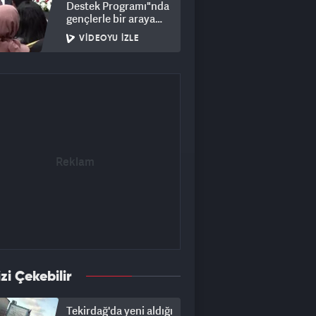
Destek Programı"nda
gençlerle bir araya
geldi
VIDEOYU İZLE
izi Çekebilir
Tekirdağ'da yeni aldığı