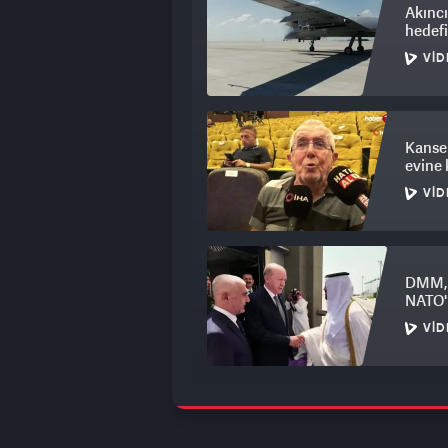
Akıncı
hedef
VID
Kanser
evine
VID
DMM, 
NATO'n
VID
Mender
Beledi