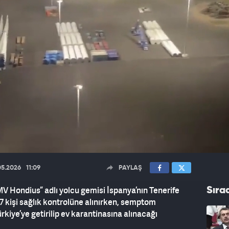
05.2026
11:09
PAYLAŞ
V Hondius” adlı yolcu gemisi İspanya’nın Tenerife
Sıra
7 kişi sağlık kontrolüne alınırken, semptom
kiye’ye getirilip ev karantinasına alınacağı