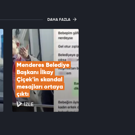
DAHA FAZLA
Menderes Belediye 
Başkanı İlkay 
Çiçek'in skandal 
mesajları ortaya 
çıktı
İZLE