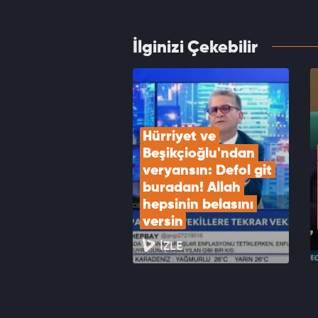
VID
İlginizi Çekebilir
Dışişl
Turizm
VID
Hürriyet ve 
Beşikçioğlu'ndan 
veryansın: Defol git 
buradan! Allah 
hepsinin belasını 
versin
İZLE