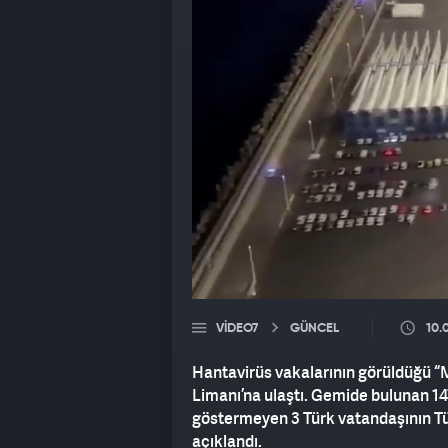
VIDEO7
GÜNCEL
10.
Hantavirüs vakalarının görüldüğü “M
Limanı’na ulaştı. Gemide bulunan 14
göstermeyen 3 Türk vatandaşının Tür
açıklandı.