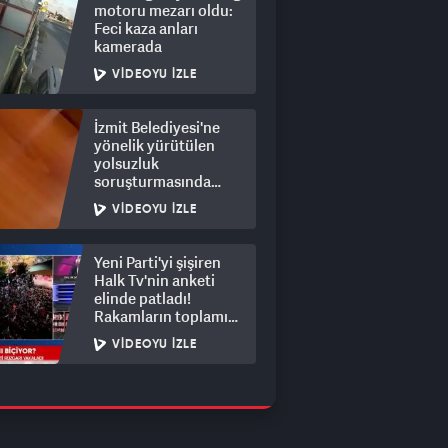
motoru mezarı oldu:
Feci kaza anları
kamerada
VIDEOYU İZLE
İzmit Belediyesi'ne
yönelik yürütülen
yolsuzluk
soruşturmasında
rüşvet görüntüleri
VIDEOYU İZLE
ortaya çıktı
Yeni Parti'yi şişiren
Halk Tv'nin anketi
elinde patladı!
Rakamların toplamı
dalga konusu oldu
VIDEOYU İZLE