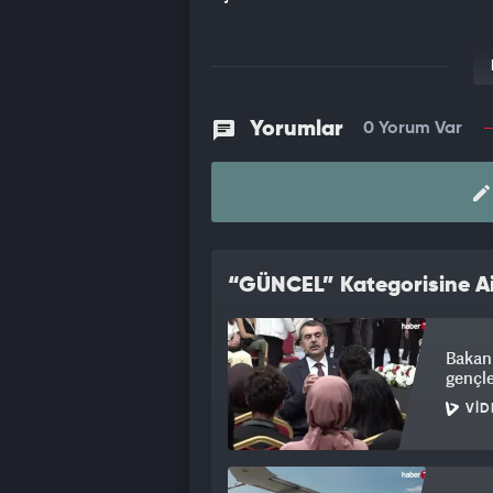
Yorumlar
0 Yorum Var
“GÜNCEL” Kategorisine Ai
Bakan 
gençle
VID