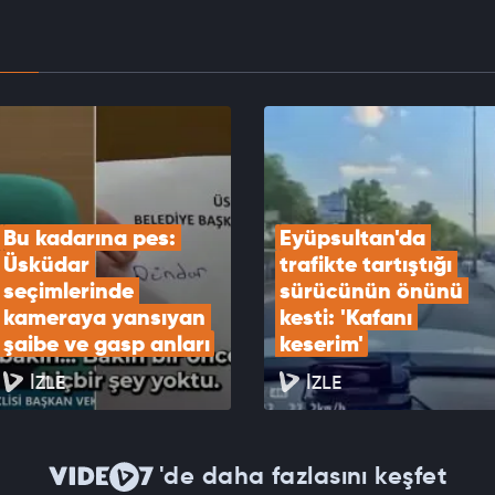
EOYU İZLE
eri Bakanlığı Sözcüsü Keçeli'den Yunanistan'ın
 Özel Mekansal Çerçevesi'ne ilişkin açıklama
EOYU İZLE
Bu kadarına pes: 
Eyüpsultan'da 
Üsküdar 
trafikte tartıştığı 
seçimlerinde 
sürücünün önünü 
kameraya yansıyan 
kesti: 'Kafanı 
şaibe ve gasp anları
keserim'
İZLE
İZLE
'de daha fazlasını keşfet