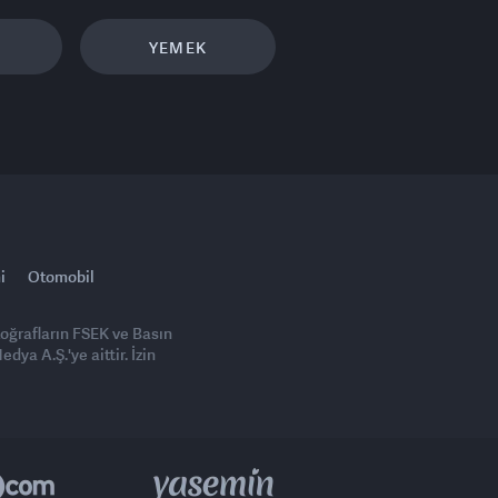
YEMEK
i
Otomobil
toğrafların FSEK ve Basın
ya A.Ş.'ye aittir. İzin