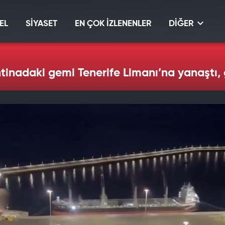
EL
SİYASET
EN ÇOK İZLENENLER
DİĞER
tinadaki gemi Tenerife Limanı’na yanaştı,