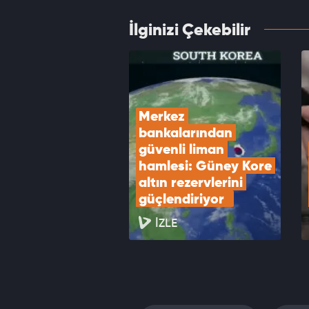
İlginizi Çekebilir
Kredi 
edin
VID
Merkez 
bankalarından 
güvenli liman 
hamlesi: Güney Kore 
altın rezervlerini 
güçlendiriyor  
İZLE