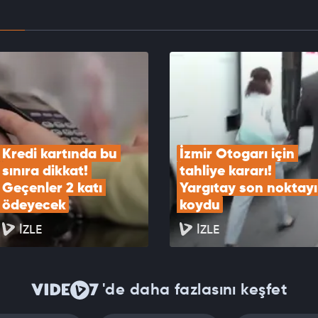
kartları "maaş" gibi kullanılıyor! Buna çok dikkat
EOYU İZLE
Kredi kartında bu 
İzmir Otogarı için 
sınıra dikkat! 
tahliye kararı! 
Geçenler 2 katı 
Yargıtay son noktayı 
ödeyecek
koydu
İZLE
İZLE
'de daha fazlasını keşfet