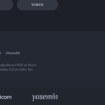
YEMEK
i
Otomobil
toğrafların FSEK ve Basın
ya A.Ş.'ye aittir. İzin