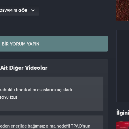
DEVAMINI GÖR
BIR YORUM YAPIN
it Diğer Videolar
abuklu fındık alım esaslarını açıkladı
EOYU İZLE
İlgin
eden enerjide bağımsız olma hedefi! TPAO'nun