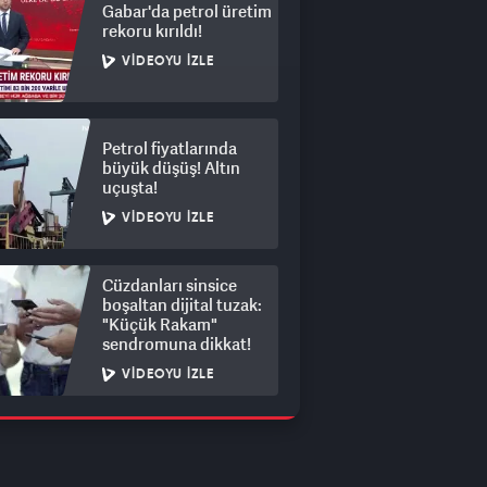
Gabar'da petrol üretim
rekoru kırıldı!
VIDEOYU İZLE
Petrol fiyatlarında
büyük düşüş! Altın
uçuşta!
VIDEOYU İZLE
Cüzdanları sinsice
boşaltan dijital tuzak:
"Küçük Rakam"
sendromuna dikkat!
VIDEOYU İZLE