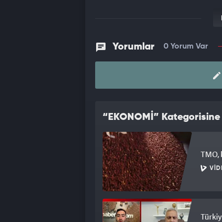
Yorumlar
0 Yorum Var
“EKONOMİ” Kategorisine A
TMO, k
VID
Türkiy