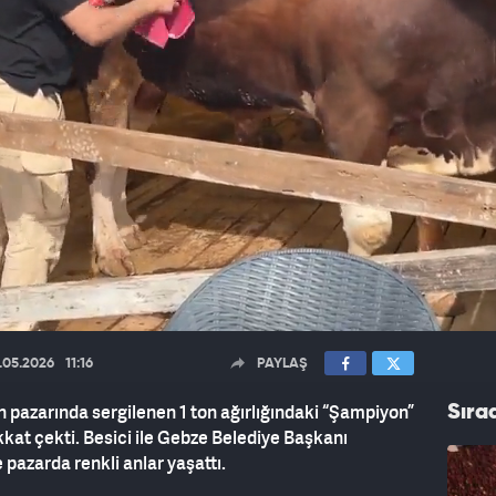
.05.2026
11:16
PAYLAŞ
n pazarında sergilenen 1 ton ağırlığındaki “Şampiyon”
Sıra
dikkat çekti. Besici ile Gebze Belediye Başkanı
 pazarda renkli anlar yaşattı.