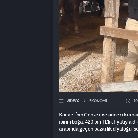
VIDEO7
EKONOMİ
10
Kocaeli’nin Gebze ilçesindeki kurba
isimli boğa, 420 bin TL’lik fiyatıyla 
arasında geçen pazarlık diyaloğu ise