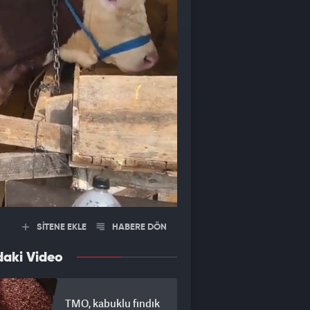
SİTENE EKLE
HABERE DÖN
daki Video
TMO, kabuklu fındık