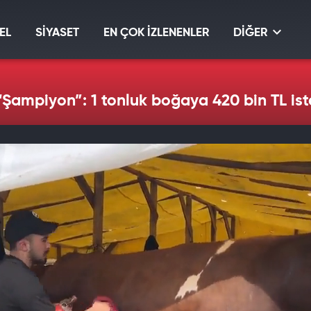
EL
SİYASET
EN ÇOK İZLENENLER
DİĞER
 “Şampiyon”: 1 tonluk boğaya 420 bin TL ist