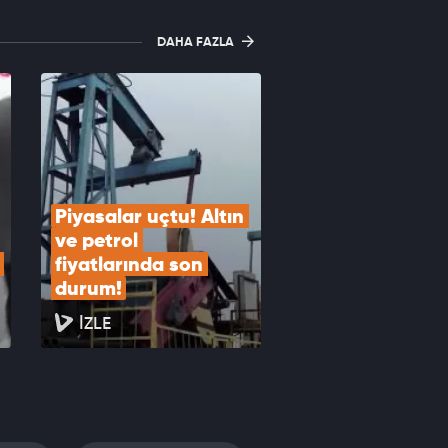
DAHA FAZLA
Piyasalar uçtu! Altın 
ve petrol 
fiyatlarında son 
durum!
İZLE