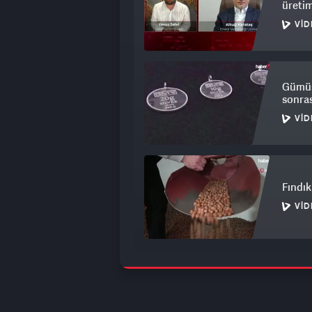
üretim
VID
Gümüş 
sonras
VID
Fındık 
VID
Dev ma
nokta
VID