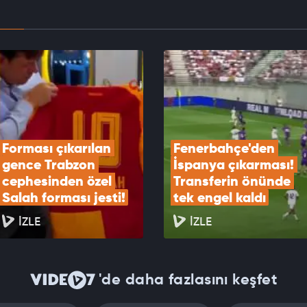
 Lukaku Süper Lig'e gelmek istiyor
EOYU İZLE
Forması çıkarılan 
Fenerbahçe'den 
gence Trabzon 
İspanya çıkarması! 
cephesinden özel 
Transferin önünde 
Salah forması jesti!
tek engel kaldı
İZLE
İZLE
'de daha fazlasını keşfet