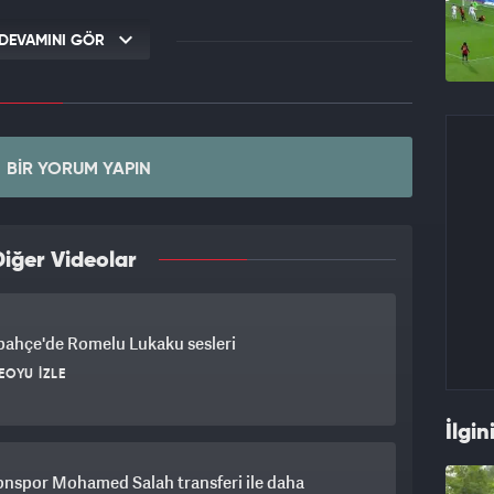
DEVAMINI GÖR
BIR YORUM YAPIN
iğer Videolar
bahçe'de Romelu Lukaku sesleri
EOYU İZLE
İlgin
onspor Mohamed Salah transferi ile daha