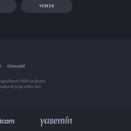
YEMEK
i
Otomobil
toğrafların FSEK ve Basın
ya A.Ş.'ye aittir. İzin