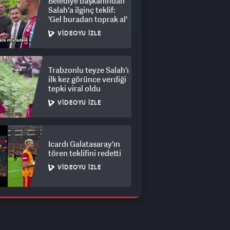
Belediye başkanından
Salah'a ilginç teklif:
'Gel buradan toprak al'
VIDEOYU İZLE
Trabzonlu teyze Salah'ı
ilk kez görünce verdiği
tepki viral oldu
VIDEOYU İZLE
Icardı Galatasaray'ın
tören teklifini redetti
VIDEOYU İZLE