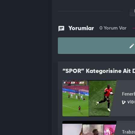
Yorumlar
0 Yorum Var
“SPOR” Kategorisine Ait D
Fener
VID
Trabz