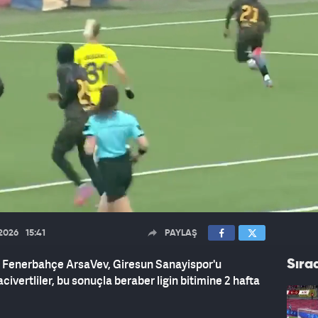
.2026
15:41
PAYLAŞ
de Fenerbahçe ArsaVev, Giresun Sanayispor'u
Sıra
ivertliler, bu sonuçla beraber ligin bitimine 2 hafta