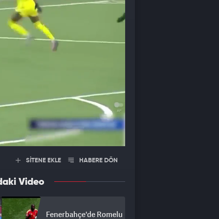
SİTENE EKLE
HABERE DÖN
daki Video
Fenerbahçe'de Romelu