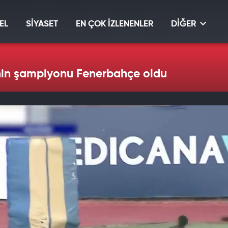
EL
SİYASET
EN ÇOK İZLENENLER
DİĞER
'nin şampiyonu Fenerbahçe oldu