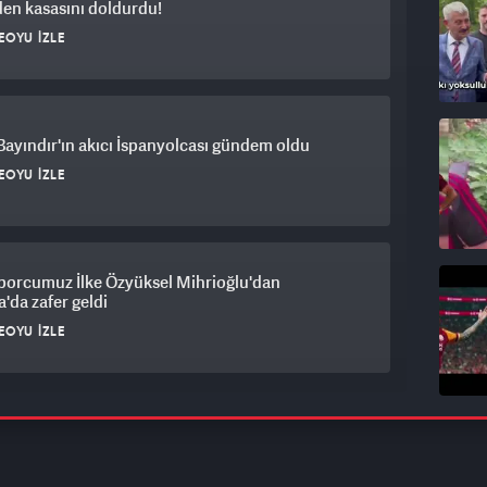
en kasasını doldurdu!
EOYU İZLE
Bayındır'ın akıcı İspanyolcası gündem oldu
EOYU İZLE
sporcumuz İlke Özyüksel Mihrioğlu'dan
'da zafer geldi
EOYU İZLE
bahçe'den İspanya çıkarması! Transferin önünde
gel kaldı
EOYU İZLE