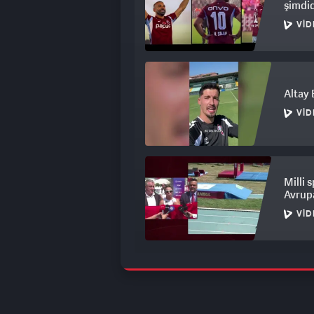
şimdid
VID
Altay 
VID
Milli 
Avrupa
VID
Fener
tek en
VID