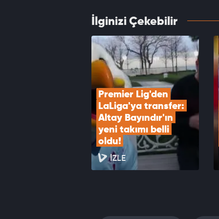
İlginizi Çekebilir
Romelu
VID
Premier Lig'den 
LaLiga'ya transfer: 
Altay Bayındır'ın 
yeni takımı belli 
oldu!
İZLE