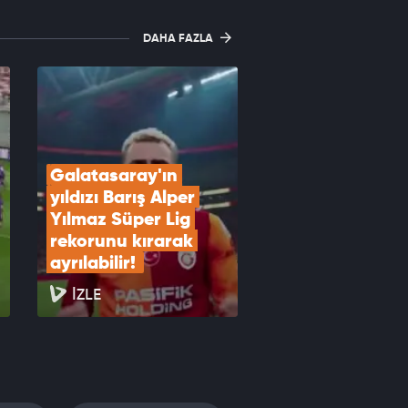
DAHA FAZLA
Galatasaray'ın 
yıldızı Barış Alper 
Yılmaz Süper Lig 
rekorunu kırarak 
ayrılabilir! 
İZLE