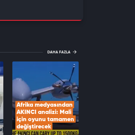
DAHA FAZLA
Afrika medyasından 
AKINCI analizi: Mali 
için oyunu tamamen 
değiştirecek