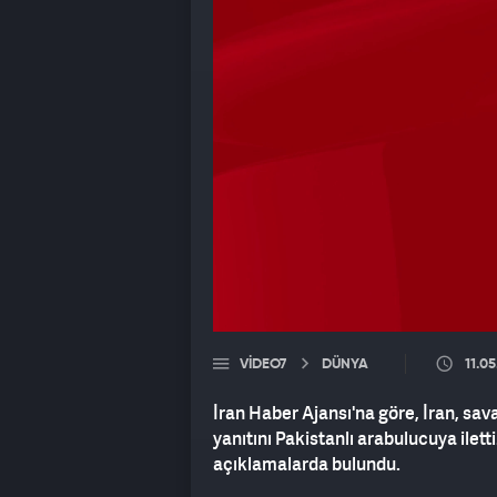
VIDEO7
DÜNYA
11.0
İran Haber Ajansı'na göre, İran, sav
yanıtını Pakistanlı arabulucuya ilet
açıklamalarda bulundu.