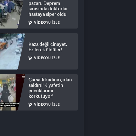
pazarı: Deprem
sırasında doktorlar
hastaya siper oldu
VIDEOYU İZLE
Kaza değil cinayet:
Ezilerek öldüler!
VIDEOYU İZLE
Çarşaflı kadına çirkin
saldırı! 'Kıyafetin
çocuklarımı
korkutuyor'
VIDEOYU İZLE