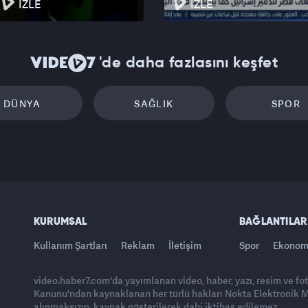
İZLE
İZLE
'de daha fazlasını keşfet
DÜNYA
SAĞLIK
SPOR
KURUMSAL
BAĞLANTILAR
Kullanım Şartları
Reklam
İletişim
Spor
Ekonom
video.haber7.com'da yayımlanan video, haber, yazı, resim ve fo
Kanunu'ndan kaynaklanan her türlü hakları Nokta Elektronik Med
alınmaksızın, kaynak gösterilerek dahi iktibas edilemez.