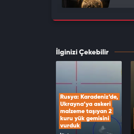
ABD T
dolarl
VID
İlginizi Çekebilir
ABD S
videol
VID
Rusya: Karadeniz’de, 
Ukrayna’ya askeri 
malzeme taşıyan 2 
kuru yük gemisini 
vurduk