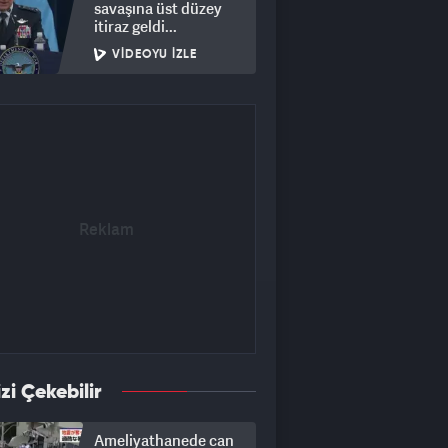
savaşına üst düzey
itiraz geldi...
VIDEOYU İZLE
izi Çekebilir
Ameliyathanede can