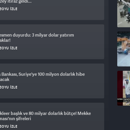
ey itiraz geldi...
EOYU İZLE
smen duyurdu: 3 milyar dolar yatırım
aklar!
EOYU İZLE
Bankası, Suriye'ye 100 milyon dolarlık hibe
yacak
EOYU İZLE
kleer başlık ve 80 milyar dolarlık bütçe! Mekke
ası'nın şifreleri
EOYU İZLE