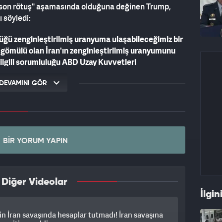
r "son rötuş" aşamasında olduğuna değinen Trump,
 söyledi:
düğü zenginleştirilmiş uranyuma ulaşabileceğimiz bir
 gömülü olan İran'ın zenginleştirilmiş uranyumunu
 ilgili sorumluluğu ABD Uzay Kuvvetleri
askeri operasyonların sona erdiğini söylemedim, ancak
.''
DEVAMINI GÖR
BIR YORUM YAPIN
 Diğer Videolar
İlgin
n İran savaşında hesaplar tutmadı! İran savaşına