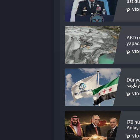
üst düz
VID
ABD re
yapac
VID
Dünya 
sağla
VID
170 nü
Anlaşm
VID