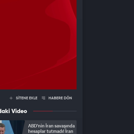
SİTENE EKLE
HABERE DÖN
daki Video
ABD'nin İran savaşında
hesaplar tutmadı! İran