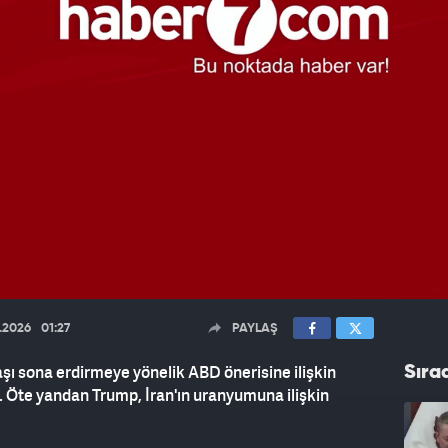
00:20
/
00:20
5.2026
01:27
PAYLAŞ
aşı sona erdirmeye yönelik ABD önerisine ilişkin
Sıra
ti. Öte yandan Trump, İran'ın uranyumuna ilişkin