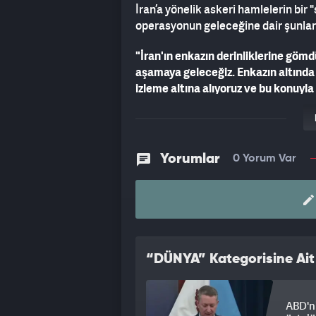
İran’a yönelik askeri hamlelerin bi
operasyonun geleceğine dair şunları
"İran'ın enkazın derinliklerine göm
aşamaya geleceğiz. Enkazın altında
izleme altına alıyoruz ve bu konuyla
üstleniyor. İran'a karşı yürütülen 
onların yenilgiye uğradığını söyledim
Yorumlar
0 Yorum Var
“DÜNYA” Kategorisine Ait
ABD'ni