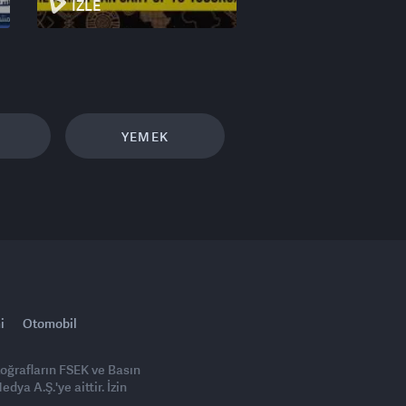
İZLE
YEMEK
i
Otomobil
toğrafların FSEK ve Basın
ya A.Ş.'ye aittir. İzin