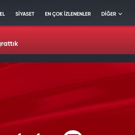
EL
SİYASET
EN ÇOK İZLENENLER
DİĞER
rattık