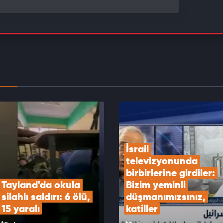
emyiz Mahkemesinden Trump'ın 400 milyon
ık Beyaz Saray balo salonu projesine engel
EOYU İZLE
avunma Bakanlığı, UFO'lar hakkında yeni
ar ve belgeler yayımladı
EOYU İZLE
İsrail 
televizyonunda 
birbirlerine girdiler: 
Tayland'da okula 
Bizim yeminli 
silahlı saldırı: 6 ölü, 
düşmanımızsınız, 
15 yaralı
katiller