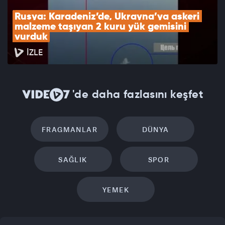
Rusya: Karadeniz’de, Ukrayna’ya askeri 
malzeme taşıyan 2 kuru yük gemisini 
vurduk
İZLE
'de daha fazlasını keşfet
FRAGMANLAR
DÜNYA
SAĞLIK
SPOR
YEMEK