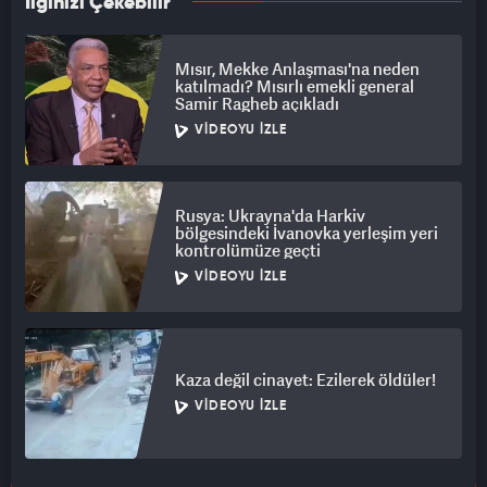
İlginizi Çekebilir
Mısır, Mekke Anlaşması'na neden
katılmadı? Mısırlı emekli general
Samir Ragheb açıkladı
VIDEOYU İZLE
Rusya: Ukrayna'da Harkiv
bölgesindeki İvanovka yerleşim yeri
kontrolümüze geçti
VIDEOYU İZLE
Kaza değil cinayet: Ezilerek öldüler!
VIDEOYU İZLE