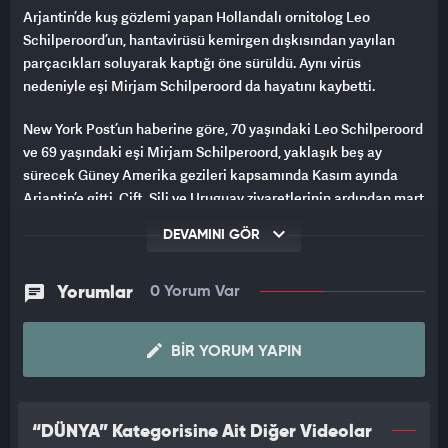
Arjantin’de kuş gözlemi yapan Hollandalı ornitolog Leo
Schilperoord’un, hantavirüsü kemirgen dışkısından yayılan
parçacıkları soluyarak kaptığı öne sürüldü. Aynı virüs
nedeniyle eşi Mirjam Schilperoord da hayatını kaybetti.
New York Post’un haberine göre, 70 yaşındaki Leo Schilperoord
ve 69 yaşındaki eşi Mirjam Schilperoord, yaklaşık beş ay
sürecek Güney Amerika gezileri kapsamında Kasım ayında
Arjantin’e gitti. Çift, Şili ve Uruguay ziyaretlerinin ardından mart
sonunda yeniden Arjantin’e döndü.
DEVAMINI GÖR
ÇÖP DEPOLAMA ALANLARINDA KUŞLARI GÖZLEMLEDİLER
Yorumlar
0 Yorum Var
Kuş gözlemciliğine tutkuyla bağlı olan çift, Ushuaia kentinin
dışında bulunan bir çöp depolama alanını ziyaret etti. Bölge,
nadir görülen beyaz boğazlı karakarayı gözlemlemek isteyen
BIR YORUM YAPIN
kuş gözlemcilerinin sıkça uğradığı bir nokta olarak biliniyor.
VİRÜSÜ SOLUDUKLARI DÜŞÜNÜLÜYOR
“DÜNYA” Kategorisine Ait Diğer Videolar