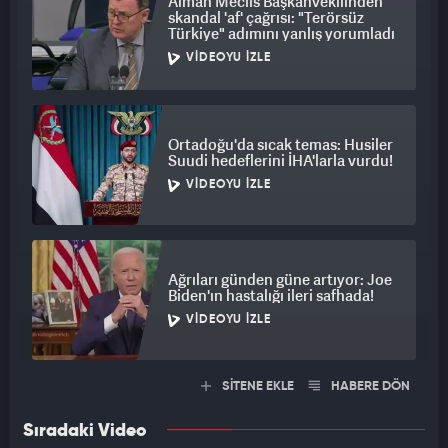
Alman Meclis Başkanvekilinden
skandal 'af' çağrısı: "Terörsüz
Türkiye" adımını yanlış yorumladı
YETKİLİLER, ARAŞTIRMAYI SÜRDÜRÜYOR
VIDEOYU İZLE
Yetkililer, olayın ardından hantavirüsün bulaşma zincirini
araştırmayı sürdürüyor. Uzmanlar, özellikle kemirgenlerin
yoğun bulunduğu alanlarda dikkatli olunması gerektiğini
Ortadoğu'da sıcak temas: Husiler
vurgularken, kuş gözlemcileri ve doğa araştırmacıları için riskli
Suudi hedeflerini İHA'larla vurdu!
bölgelerde koruyucu önlemlerin önemine dikkat çekiyor.
VIDEOYU İZLE
Ağrıları günden güne artıyor: Joe
Biden'ın hastalığı ileri safhada!
VIDEOYU İZLE
SİTENE EKLE
HABERE DÖN
Sıradaki Video