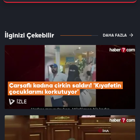
İlginizi Çekebilir
DAHA FAZLA
Çarşaflı kadına çirkin saldırı! 'Kıyafetin 
çocuklarımı korkutuyor'
İZLE