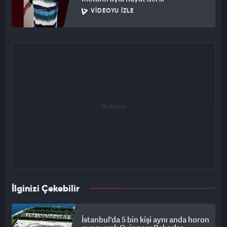
VIDEOYU İZLE
İlginizi Çekebilir
İstanbul'da 5 bin kişi aynı anda horon