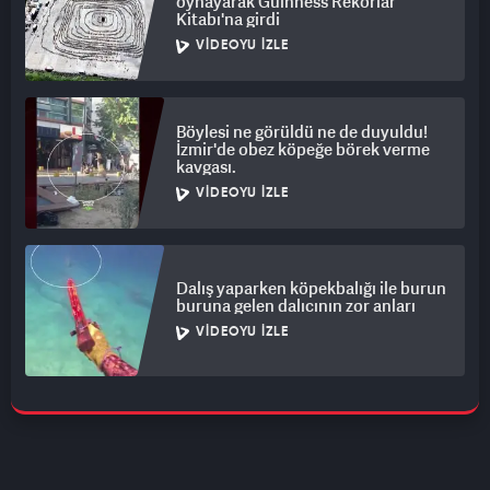
oynayarak Guinness Rekorlar
Kitabı'na girdi
VIDEOYU İZLE
Böylesi ne görüldü ne de duyuldu!
İzmir'de obez köpeğe börek verme
kavgası.
VIDEOYU İZLE
Dalış yaparken köpekbalığı ile burun
buruna gelen dalıcının zor anları
VIDEOYU İZLE