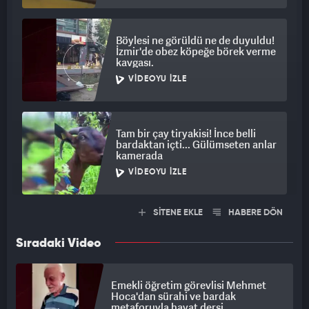
Böylesi ne görüldü ne de duyuldu!
İzmir'de obez köpeğe börek verme
kavgası.
VIDEOYU İZLE
Tam bir çay tiryakisi! İnce belli
bardaktan içti... Gülümseten anlar
kamerada
VIDEOYU İZLE
SİTENE EKLE
HABERE DÖN
Sıradaki Video
Emekli öğretim görevlisi Mehmet
Hoca'dan sürahi ve bardak
metaforuyla hayat dersi