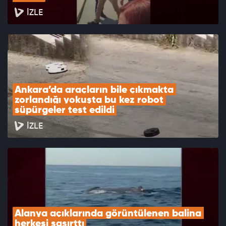
İZLE
Ankara’da araçların bile çıkmakta 
zorlandığı yokuşta bu kez robot 
süpürgeler test edildi
İZLE
Alanya açıklarında görüntülenen balina 
herkesi şaşırttı