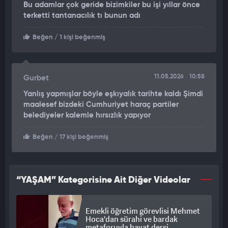
Bu adamlar çok geride bizimkiler bu işi yıllar önce
zorlandığı anlarda kalabalık grubun adamın ceplerini
terketti tantanacılık tı bunun adı
karıştırdığı ve değerli eşyalarını çaldığı anlar saniye saniye
kaydedildi.
Beğen
/ 1 kişi beğenmiş
11.05.2026
10:58
Gurbet
Yanlış yapmışlar böyle eşkıyalık tarihte kaldı Şimdi
maalesef bizdeki Cumhuriyet haraç partiler
belediyeler kalemle hırsızlık yapıyor
Beğen
/ 17 kişi beğenmiş
“YAŞAM” Kategorisine Ait Diğer Videolar
Emekli öğretim görevlisi Mehmet
Hoca'dan sürahi ve bardak
metaforuyla hayat dersi