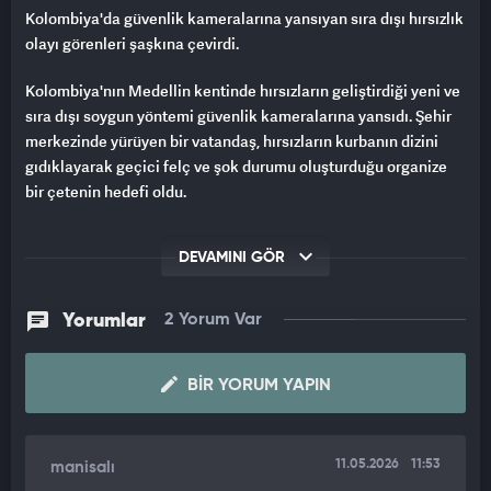
Kolombiya'da güvenlik kameralarına yansıyan sıra dışı hırsızlık
olayı görenleri şaşkına çevirdi.
Kolombiya'nın Medellin kentinde hırsızların geliştirdiği yeni ve
sıra dışı soygun yöntemi güvenlik kameralarına yansıdı. Şehir
merkezinde yürüyen bir vatandaş, hırsızların kurbanın dizini
gıdıklayarak geçici felç ve şok durumu oluşturduğu organize
bir çetenin hedefi oldu.
Güvenlik kamerasına yansıyan görüntülerde 9 Nisan 2026
DEVAMINI GÖR
tarihinde gerçekleşen oalyda caddede yürüyen bir adamın
yanına yaklaşan çete üyelerinden biri aniden eğilerek kurbanın
bacağını tuttu. Diz kapağına yapılan müdahale ve gıdıklama
Yorumlar
2 Yorum Var
hissiyle neye uğradığını şaşıran ve hareket kabiliyetini anlık
olarak kaybeden adam, saniyeler içinde diğer çete üyeleri
BIR YORUM YAPIN
tarafından etrafı sarılarak yere düşürüldü.
SANİYELER İÇİNDE CEPLERİNİ BOŞALTTILAR
11.05.2026
11:53
manisalı
Görüntülerde, kurbanın bacağından tutularak durmaya