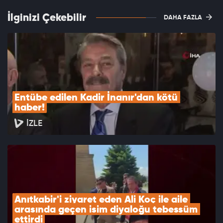
İlginizi Çekebilir
DAHA FAZLA
Entübe edilen Kadir İnanır'dan kötü 
haber!
İZLE
Anıtkabir'i ziyaret eden Ali Koç ile aile 
arasında geçen isim diyaloğu tebessüm 
ettirdi