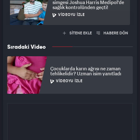
simgesi Joshua Harris Medipol'de
sağlık kontrolünden geçti!
VIDEOYU İZLE
SİTENE EKLE
HABERE DÖN
Sıradaki Video
Çocuklarda karın ağrısı ne zaman
tehlikelidir? Uzman isim yanıtladı
VIDEOYU İZLE