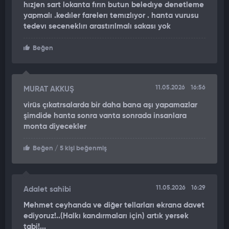
hızjen sart lokanta fırın butun beledıye denetleme
Valle, babasının cenaze töreninin de yeni bulaşların merkezi
yapmalı .kedıler farelerı temızlıyor . hanta vurusu
haline geldiğini anlattı. Valle’nin üç kız kardeşi de burada
tedevı seceneklırı arastırılmalı sakası yok
enfekte oldu. Kardeşlerden biri belirtiler başladıktan “saatler
sonra” yaşamını yitirirken, diğerinin ise cenazesi tören
Beğen
yapılmadan defnedildi.
DOKTORU YANLIŞ YÖNLENDİRDİ
11.05.2026
16:56
MURAT AKKUŞ
53 yaşındaki Isabel Diaz da salgından kurtulan isimlerden biri
virüs çıkatrsalarda bir daha bana aşı yapamazlar
oldu. Ancak babası Victor Diaz’ın, doğum günü partisine erken
şimdide hanta sonra vanta sonrada insanlara
belirtiler göstermesine rağmen katılması nedeniyle “sıfırıncı
monta diyecekler
hasta” ilan edildiğini söyledi.
Beğen
/ 5 kişi beğenmiş
"SIFIRINCI HASTA" SALGINDAN SAĞ KURTULDU
Hastalığı atlatan Victor Diaz ise yaşadığı belirtileri “vücutta
11.05.2026
16:29
Adalet sahibi
ağrı, ağızda acı tat ve su içmeyi bile zorlaştıran bir rahatsızlık”
olarak anlattı.
Mehmet ceyhanda ve diğer tellarları ekrana davet
ediyoruz!..(Halkı kandırmaları için) artık yersek
Diaz, “Her şey halsizlikle başladı. Yemek yemek istemiyordum.
tabi!...