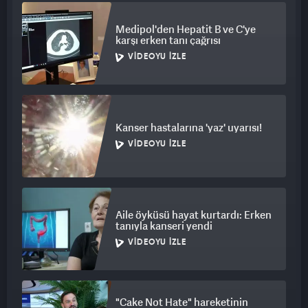
Medipol'den Hepatit B ve C'ye
karşı erken tanı çağrısı
VIDEOYU İZLE
Kanser hastalarına 'yaz' uyarısı!
VIDEOYU İZLE
Aile öyküsü hayat kurtardı: Erken
tanıyla kanseri yendi
VIDEOYU İZLE
"Cake Not Hate" hareketinin