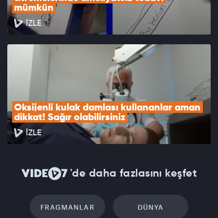
mümkün
İZLE
Oksijenli kulak damlası kullananlar aman 
dikkat! Sağır olabilirsiniz
İZLE
'de daha fazlasını keşfet
FRAGMANLAR
DÜNYA