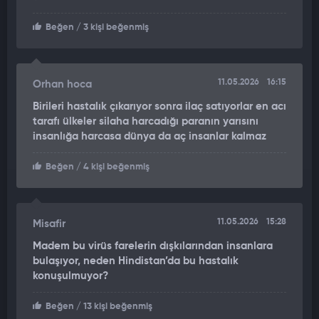
Sonra mor lekeler oluşmaya başladı. Aynı gün bilincimi
Beğen
/ 3 kişi beğenmiş
kaybettim.” dedi.
Ailesinin iddiasına göre, ilk vaka olarak bilinen Viktor Diaz'a
doktoru hantavirüsün bulaşıcı olmadığını söylemişti.
11.05.2026
16:15
Orhan hoca
AHIRLARI HAVALANDIRIP ÇAMAŞIR SUYUYLA YIKIYORLAR
Birileri hastalık çıkarıyor sonra ilaç satıyorlar en acı
tarafı ülkeler silaha harcadığı paranın yarısını
insanlığa harcasa dünya da aç insanlar kalmaz
Patagonya sakinleri, bölgede “hanta” olarak bilinen virüse karşı
ahırları havalandırmak ve alanları çamaşır suyuyla temizlemek
Beğen
/ 4 kişi beğenmiş
gibi önlemler alıyor.
Ancak Epuyen’deki salgında görülen insandan insana bulaş,
tehdidin boyutunu değiştirdi. Kasaba sakinleri, komşularından
11.05.2026
15:28
Misafir
da enfekte olabileceklerini fark etti.
Madem bu virüs farelerin dışkılarından insanlara
bulaşıyor, neden Hindistan’da bu hastalık
Mailen Valle, salgın sırasında dışlandıklarını belirterek,
konuşulmuyor?
“Kendimizi ciddi şekilde ayrımcılığa uğramış hissettik” dedi.
Beğen
/ 13 kişi beğenmiş
Bazı kasaba sakinleri ise çevre yerleşimlerde mağazalara