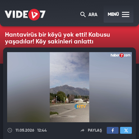
MENÜ
ARA
Hantavirüs bir köyü yok etti! Kabusu
yaşadılar! Köy sakinleri anlattı
11.05.2026
12:44
PAYLAŞ