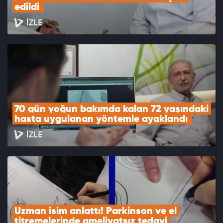
edildi 
İZLE
70 gün yoğun bakımda kalan 72 yaşındaki 
hasta uygulanan yöntemle ayaklandı 
İZLE
Uzman isim anlattı! Parkinson ve el 
titremelerinde ameliyatsız tedavi 