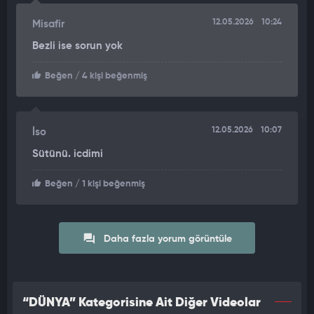
12.05.2026
10:24
Misafir
Bezli ise sorun yok
Beğen
/ 4 kişi beğenmiş
12.05.2026
10:07
İso
Sütünü. icdimi
Beğen
/ 1 kişi beğenmiş
Daha fazla yorum görüntüle
“DÜNYA” Kategorisine Ait Diğer Videolar