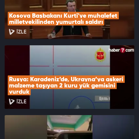
Kosova Başbakanı Kurti'ye muhalefet 
milletvekilinden yumurtalı saldırı
İZLE
Rusya: Karadeniz’de, Ukrayna’ya askeri 
malzeme taşıyan 2 kuru yük gemisini 
vurduk
İZLE