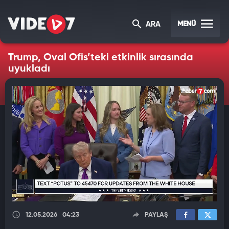
MENÜ
ARA
Trump, Oval Ofis’teki etkinlik sırasında
uyukladı
12.05.2026
04:23
PAYLAŞ