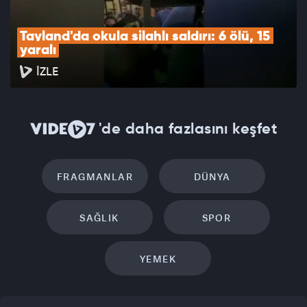
Tayland'da okula silahlı saldırı: 6 ölü, 15 
yaralı
İZLE
'de daha fazlasını keşfet
FRAGMANLAR
DÜNYA
SAĞLIK
SPOR
YEMEK