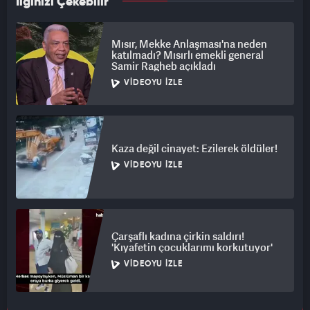
İlginizi Çekebilir
Mısır, Mekke Anlaşması'na neden
katılmadı? Mısırlı emekli general
Samir Ragheb açıkladı
VIDEOYU İZLE
Kaza değil cinayet: Ezilerek öldüler!
VIDEOYU İZLE
Çarşaflı kadına çirkin saldırı!
'Kıyafetin çocuklarımı korkutuyor'
VIDEOYU İZLE