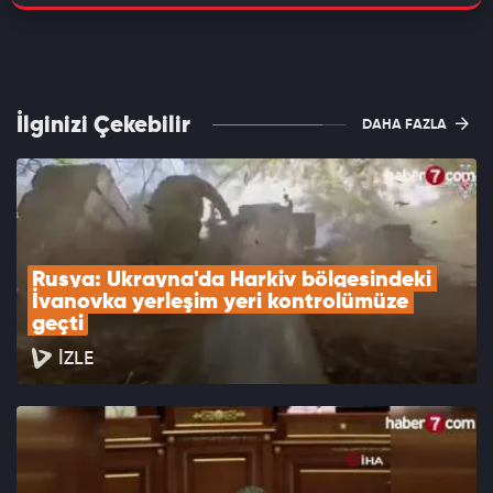
İlginizi Çekebilir
DAHA FAZLA
Rusya: Ukrayna'da Harkiv bölgesindeki 
İvanovka yerleşim yeri kontrolümüze 
geçti
İZLE