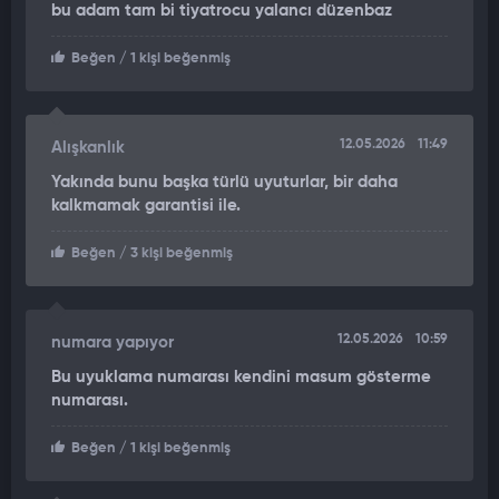
bu adam tam bi tiyatrocu yalancı düzenbaz
BİDEN İLE DALGA GEÇMİŞTİ
Beğen
/ 1 kişi beğenmiş
Yaşanan gelişmelerin ardından Trump’ın 2024 yılında yaptığı
açıklamalar yeniden gündeme taşındı. Trump, o dönemde eski
Başkan Joe Biden’ın kameralar önünde uyukladığını öne
sürerek, “Kamera karşısında uyuyakalma yeteneği var…
12.05.2026
11:49
Alışkanlık
Dakikalar içinde taş gibi uyuyor” ifadelerini kullanmıştı. Aynı
Yakında bunu başka türlü uyuturlar, bir daha
konuşmada kendisinin asla kameralar önünde uyurken
kalkmamak garantisi ile.
görüntülenmeyeceğini söylemişti.
Beğen
/ 3 kişi beğenmiş
12.05.2026
10:59
numara yapıyor
Bu uyuklama numarası kendini masum gösterme
numarası.
Beğen
/ 1 kişi beğenmiş