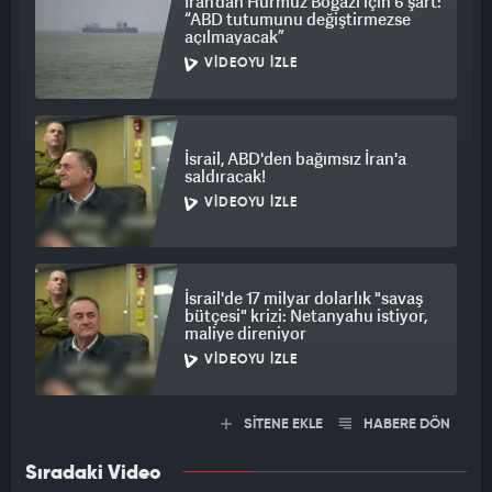
İran’dan Hürmüz Boğazı için 6 şart:
“ABD tutumunu değiştirmezse
açılmayacak”
VIDEOYU İZLE
İsrail, ABD'den bağımsız İran'a
saldıracak!
VIDEOYU İZLE
İsrail'de 17 milyar dolarlık "savaş
bütçesi" krizi: Netanyahu istiyor,
maliye direniyor
VIDEOYU İZLE
SİTENE EKLE
HABERE DÖN
Sıradaki Video