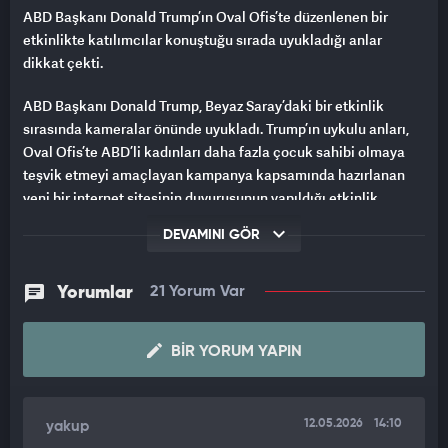
ABD Başkanı Donald Trump’ın Oval Ofis’te düzenlenen bir
etkinlikte katılımcılar konuştuğu sırada uyukladığı anlar
dikkat çekti.
ABD Başkanı Donald Trump, Beyaz Saray’daki bir etkinlik
sırasında kameralar önünde uyukladı. Trump’ın uykulu anları,
Oval Ofis’te ABD’li kadınları daha fazla çocuk sahibi olmaya
teşvik etmeyi amaçlayan kampanya kapsamında hazırlanan
yeni bir internet sitesinin duyurusunun yapıldığı etkinlik
sırasında kameralara yansıdı. Etkinlikteki diğer katılımcılar
DEVAMINI GÖR
konuşma yaparken ABD Başkanı’nın gözlerini kısa bir
süreliğine kapattığı görüldü.
Yorumlar
21 Yorum Var
Etkinlik sırasında ofiste Medicare ve Medicaid Hizmetleri
(CMS) Direktörü Dr. Mehmet Öz, Cumhuriyetçi Senatör Katie
BIR YORUM YAPIN
Britt, ABD Sağlık Bakanı Yardımcısı Dorothy Fink ve diğer
davetliler de bulunuyordu. ABD kamuoyunda Trump’ın benzer
durumları son dönemde daha sık yaşadığı yönünde
değerlendirmeler yapılıyor.
12.05.2026
14:10
yakup