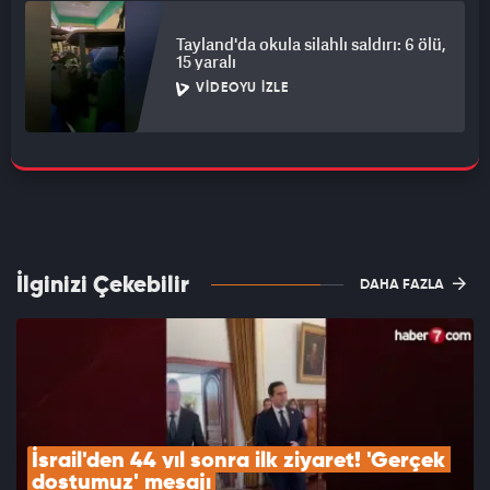
Tayland'da okula silahlı saldırı: 6 ölü,
15 yaralı
VIDEOYU İZLE
İlginizi Çekebilir
DAHA FAZLA
İsrail'den 44 yıl sonra ilk ziyaret! 'Gerçek 
dostumuz' mesajı