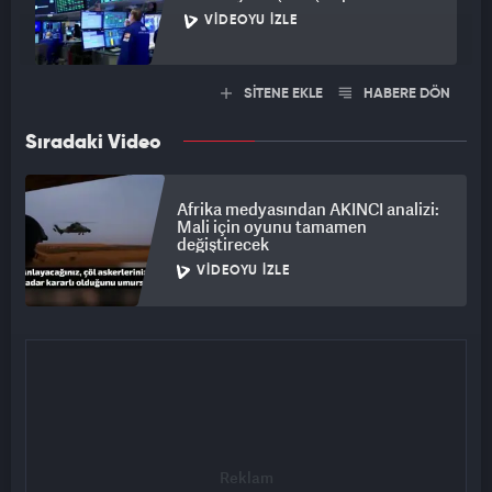
VIDEOYU İZLE
SİTENE EKLE
HABERE DÖN
Sıradaki Video
Afrika medyasından AKINCI analizi:
Mali için oyunu tamamen
değiştirecek
VIDEOYU İZLE