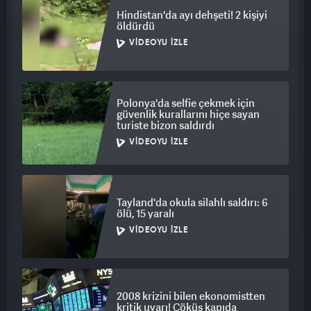
Hindistan'da ayı dehşeti! 2 kişiyi
öldürdü
VIDEOYU İZLE
Polonya'da selfie çekmek için
güvenlik kurallarını hiçe sayan
turiste bizon saldırdı
VIDEOYU İZLE
Tayland'da okula silahlı saldırı: 6
ölü, 15 yaralı
VIDEOYU İZLE
2008 krizini bilen ekonomistten
kritik uyarı! Çöküş kapıda