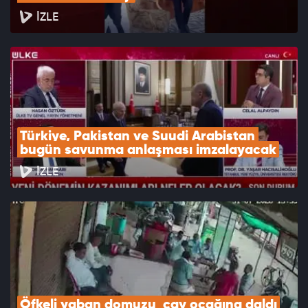
İZLE
Türkiye, Pakistan ve Suudi Arabistan 
bugün savunma anlaşması imzalayacak
İZLE
Öfkeli yaban domuzu  çay ocağına daldı