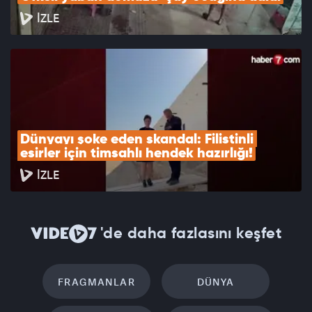
İZLE
Dünyayı şoke eden skandal: Filistinli 
esirler için timsahlı hendek hazırlığı!
İZLE
'de daha fazlasını keşfet
FRAGMANLAR
DÜNYA