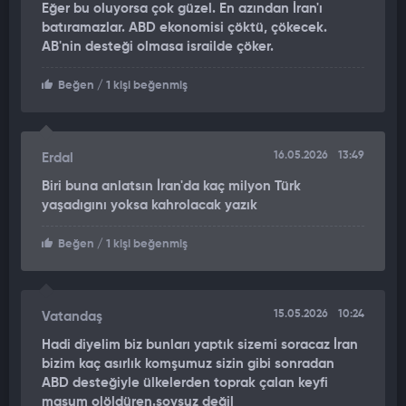
Eğer bu oluyorsa çok güzel. En azından İran'ı
batıramazlar. ABD ekonomisi çöktü, çökecek.
FETÖ TAKTİĞİ İSRAİL'E MALZEME OLDU
AB'nin desteği olmasa israilde çöker.
Fetullahçı Terör Örgütüne (FETÖ) yönelik operasyonda
Beğen
/ 1 kişi beğenmiş
yakalanan örgüt üyelerinden "zekat" "himmet" ve "kurban"
adıyla ele geçirilen paraların, yurt dışından "Havala" yöntemi
ile kripto para olarak Türkiye’ye sokulduğu tespit edilmişti.
16.05.2026
13:49
Erdal
Haberde FETÖ'nün "Havala" yöntemi İran olarak servis edildi.
Biri buna anlatsın İran'da kaç milyon Türk
Haberde, İran'ın para akışını kripto paralar, banka transferleri,
yaşadıgını yoksa kahrolacak yazık
nakit ve altın olmak üzere paralel yollardan sağladığı öne
sürüldü. ABD'lilerin kripto borsalarını ve banka hesaplarını
Beğen
/ 1 kişi beğenmiş
izlediğine dikkat çeken sunucu, "İranlılar giderek daha fazla
Havala adı verilen gayriresmi para transferi sistemine
yöneliyor.
15.05.2026
10:24
Vatandaş
"TÜRKİYE BORU HATTI VE ERDOĞAN OLMASAYDI
Hadi diyelim biz bunları yaptık sizemi soracaz İran
DAYANAMAZLARDI"
bizim kaç asırlık komşumuz sizin gibi sonradan
ABD desteğiyle ülkelerden toprak çalan keyfi
İranlılar Türkiye'deki döviz bürolarına nakit veriyor, buna
masum olöldüren.soysuz değil