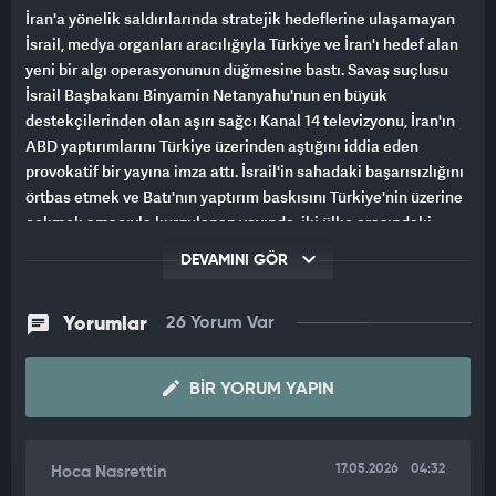
İran'a yönelik saldırılarında stratejik hedeflerine ulaşamayan
İsrail, medya organları aracılığıyla Türkiye ve İran'ı hedef alan
yeni bir algı operasyonunun düğmesine bastı. Savaş suçlusu
İsrail Başbakanı Binyamin Netanyahu'nun en büyük
destekçilerinden olan aşırı sağcı Kanal 14 televizyonu, İran'ın
ABD yaptırımlarını Türkiye üzerinden aştığını iddia eden
provokatif bir yayına imza attı. İsrail'in sahadaki başarısızlığını
örtbas etmek ve Batı'nın yaptırım baskısını Türkiye'nin üzerine
çekmek amacıyla kurgulanan yayında, iki ülke arasındaki
ticari ilişkiler kriminalize edilmeye çalışıldı.
DEVAMINI GÖR
"ANA FİNANSAL HAREKETLİLİK TÜRKİYE'YE KAYDI"
Yorumlar
26 Yorum Var
ABD'nin Hürmüz Boğazı'ndaki ablukası nedeniyle İran'ın
ekonomik olarak boğulduğunu ancak bu durumu aşmak için
BIR YORUM YAPIN
yeni yollar bulduğunu belirten Kanal 14 sunucusu, "Geçmişte
İranlıların finansal faaliyetlerinin çoğu Dubai üzerinden
yürütülüyordu. Ancak son dönemdeki saldırılar ve Körfez
ülkelerinin ABD'ye yakınlaşmasının ardından ana finansal
17.05.2026
04:32
Hoca Nasrettin
hareketlilik Türkiye'ye kaydı." dedi.