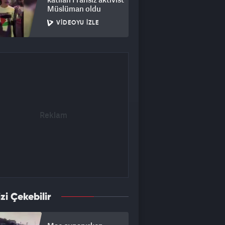
Müslüman oldu
VIDEOYU İZLE
izi Çekebilir