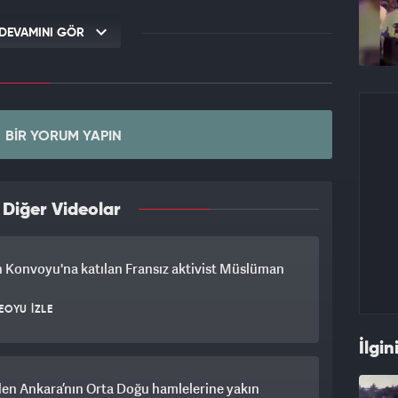
DEVAMINI GÖR
BIR YORUM YAPIN
 Diğer Videolar
in Konvoyu'na katılan Fransız aktivist Müslüman
EOYU İZLE
İlgin
'den Ankara’nın Orta Doğu hamlelerine yakın