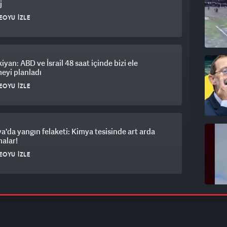
j
EOYU İZLE
iyan: ABD ve İsrail 48 saat içinde bizi ele
eyi planladı
EOYU İZLE
ya'da yangın felaketi: Kimya tesisinde art arda
alar!
EOYU İZLE
tan'da feci kaza: Otomobil 7 metrelik asansör
ğuna düştü
EOYU İZLE