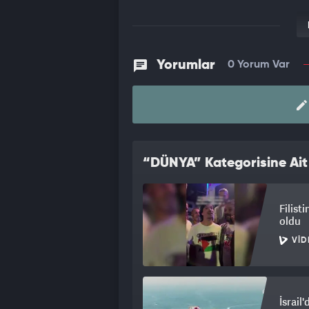
Yorumlar
0 Yorum Var
“DÜNYA” Kategorisine Ait
Filist
oldu
VID
İsrail