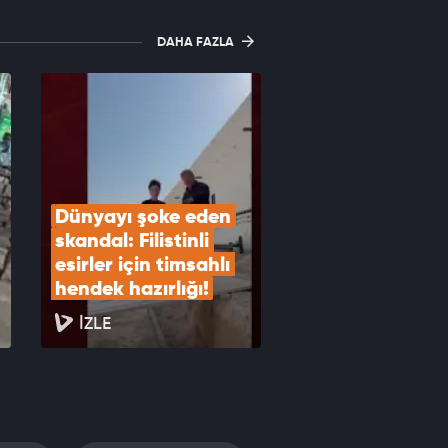
DAHA FAZLA
Dünyayı şoke eden 
skandal: Filistinli 
esirler için timsahlı 
hendek hazırlığı!
İZLE