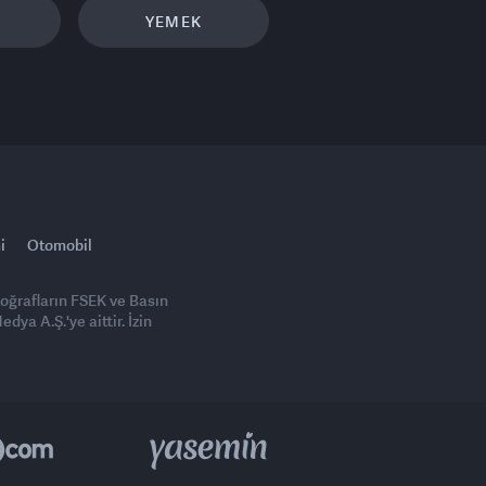
YEMEK
i
Otomobil
toğrafların FSEK ve Basın
ya A.Ş.'ye aittir. İzin