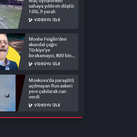
Maç oynanırken
sahaya yıldırım düştü:
1 ölü, 9 yaralı
VIDEOYU İZLE
Moshe Feiglin'den
skandal çağrı:
Türkiye'ye
bırakamayız, 800 bin
kişi için derhal sürgün!
VIDEOYU İZLE
Moskova'da paraşütü
açılmayan Rus askeri
yere çakılarak can
verdi
VIDEOYU İZLE