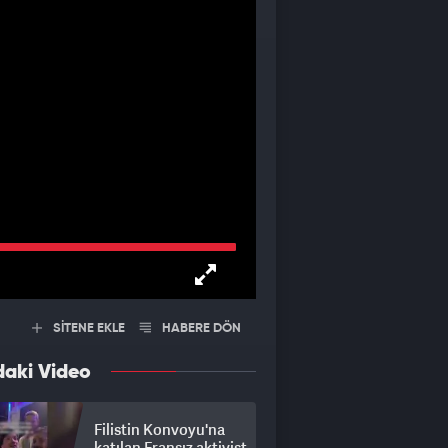
SİTENE EKLE
HABERE DÖN
daki Video
Filistin Konvoyu'na
katılan Fransız aktivist