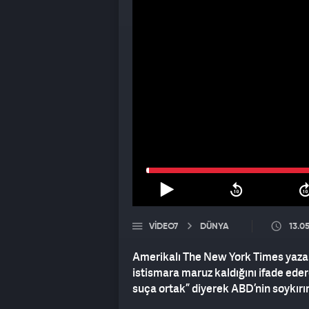
VIDEO7
DÜNYA
13.0
Amerikalı The New York Times yazarı K
istismara maruz kaldığını ifade ede
suça ortak” diyerek ABD’nin soykırımc