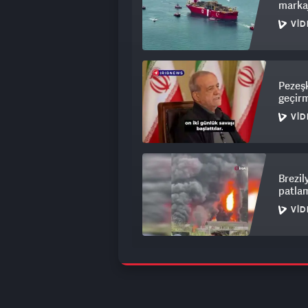
marka
VID
Pezeşk
geçirm
VID
Brezil
patlam
VID
Hindis
boşlu
VID