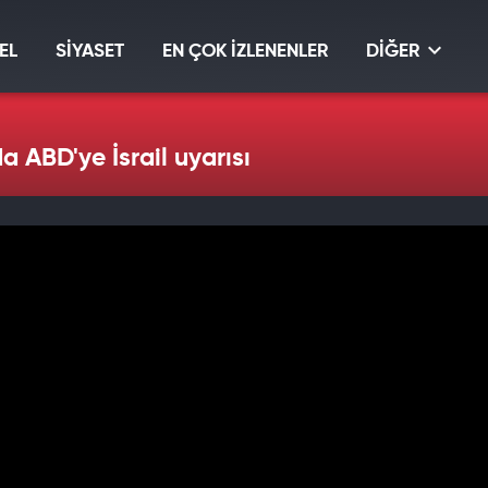
EL
SİYASET
EN ÇOK İZLENENLER
DİĞER
 ABD'ye İsrail uyarısı