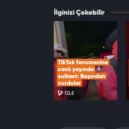
İlginizi Çekebilir
ABD'de
doktri
VID
TikTok fenomenine 
canlı yayında 
suikast: Başından 
vurdular
İZLE