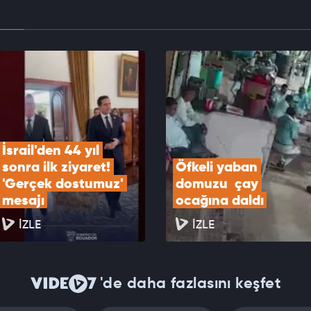
n devasa hamle: Rusya ve Çin'e karşı nükleer
nde tarihi değişim
EOYU İZLE
İsrail'den 44 yıl 
sonra ilk ziyaret! 
Öfkeli yaban 
'Gerçek dostumuz' 
domuzu  çay 
mesajı
ocağına daldı
İZLE
İZLE
'de daha fazlasını keşfet