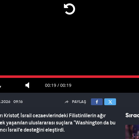
00:19
/
00:19
5.2026
09:16
PAYLAŞ
ristof, İsrail cezaevlerindeki Filistinlilerin ağır
Sıra
rek yaşanılan uluslararası suçlara “Washington da bu
ı İsrail'e desteğini eleştirdi.