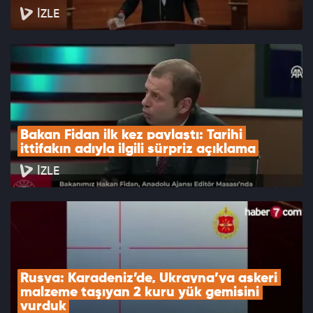
İZLE
Bakan Fidan ilk kez paylaştı: Tarihi 
ittifakın adıyla ilgili sürpriz açıklama
İZLE
Rusya: Karadeniz’de, Ukrayna’ya askeri 
malzeme taşıyan 2 kuru yük gemisini 
vurduk