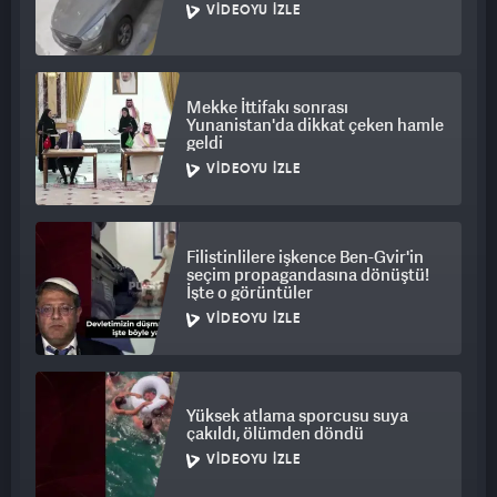
VIDEOYU İZLE
Mekke İttifakı sonrası
Yunanistan'da dikkat çeken hamle
geldi
VIDEOYU İZLE
Filistinlilere işkence Ben-Gvir'in
seçim propagandasına dönüştü!
İşte o görüntüler
VIDEOYU İZLE
Yüksek atlama sporcusu suya
çakıldı, ölümden döndü
VIDEOYU İZLE