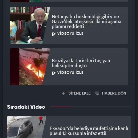
Netanyahu beklenildiği gibi yine
Gazze’deki ateşkesin ikinci aşama
planını reddetti
VIDEOYU İZLE
Brezilya'da turistleri taşıyan
helikopter düştü
VIDEOYU İZLE
SİTENE EKLE
HABERE DÖN
Sıradaki Video
Ekvador'da belediye müfettişine kanlı
pusu! 13 kurşunla infaz etti!