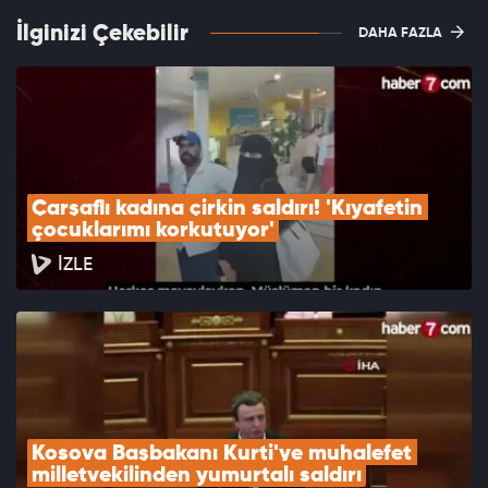
İlginizi Çekebilir
DAHA FAZLA
Çarşaflı kadına çirkin saldırı! 'Kıyafetin 
çocuklarımı korkutuyor'
İZLE
Kosova Başbakanı Kurti'ye muhalefet 
milletvekilinden yumurtalı saldırı