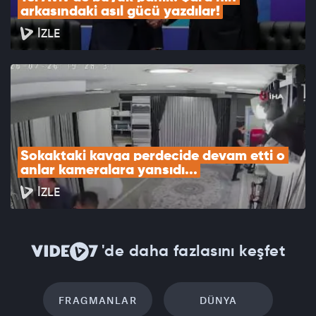
arkasındaki asıl gücü yazdılar!
İZLE
Sokaktaki kavga perdecide devam etti o 
anlar kameralara yansıdı...
İZLE
'de daha fazlasını keşfet
FRAGMANLAR
DÜNYA