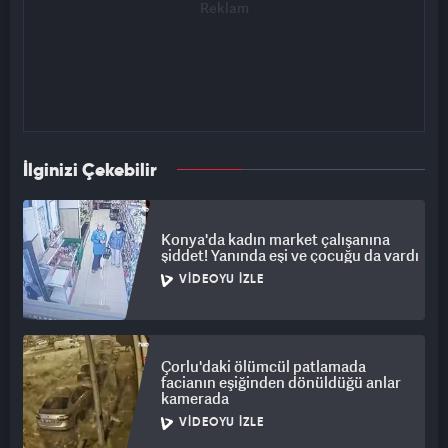
İlginizi Çekebilir
Konya'da kadın market çalışanına
şiddet! Yanında eşi ve çocuğu da vardı
VIDEOYU İZLE
Çorlu'daki ölümcül patlamada
facianın eşiğinden dönüldüğü anlar
kamerada
VIDEOYU İZLE