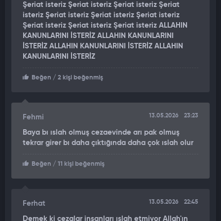
Şeriat isteriz Şeriat isteriz Şeriat isteriz Şeriat
vatandaşların 112 Acil Çağrı Merkezine ihbarı üzerine olay
isteriz Şeriat isteriz Şeriat isteriz Şeriat isteriz
yerine polis ve sağlık ekipleri sevk edildi.
Şeriat isteriz Şeriat isteriz Şeriat isteriz ALLAHIN
KANUNLARINI İSTERİZ ALLAHIN KANUNLARINI
POLİSİN ÇAĞRISIYLA TESLİM OLDU
İSTERİZ ALLAHIN KANUNLARINI İSTERİZ ALLAHIN
KANUNLARINI İSTERİZ
Bölgeye gelen polis ekipleri, Nuri T.'ye teslim olma çağrısında
bulundu. Nuri T., burada polis ekiplerine teslim olurken, sağlık
Beğen
/ 2 kişi beğenmiş
ekipleri ise yaralı Durmuş H.'ye ilk müdahalede bulundu. Nuri
T., gözaltına alınırken, Durmuş H. ise ambulansla hastaneye
kaldırıldı. Yaralı esnafın sağlık durumunun iyi olduğu öğrenildi.
13.05.2026
23:23
Fehmi
Olayla ilgili soruşturma başlatıldı.
Baya bı ıslah olmuş cezaevinde arı pak olmuş
tekrar girer bı daha çıktığında daha çok ıslah olur
Beğen
/ 11 kişi beğenmiş
13.05.2026
22:45
Ferhat
Demek ki cezalar insanları ıslah etmiyor Allah'ın