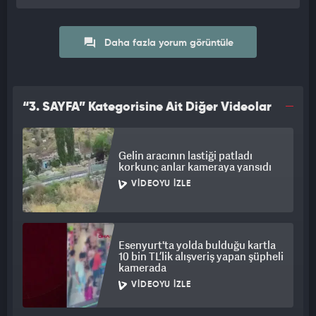
Daha fazla yorum görüntüle
“3. SAYFA” Kategorisine Ait Diğer Videolar
Gelin aracının lastiği patladı
korkunç anlar kameraya yansıdı
VIDEOYU İZLE
Esenyurt'ta yolda bulduğu kartla
10 bin TL’lik alışveriş yapan şüpheli
kamerada
VIDEOYU İZLE