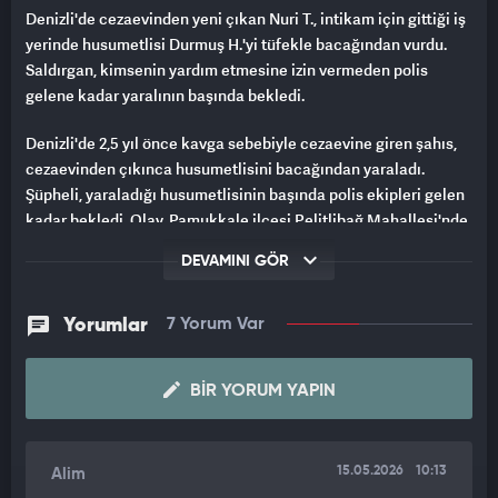
Denizli'de cezaevinden yeni çıkan Nuri T., intikam için gittiği iş
yerinde husumetlisi Durmuş H.'yi tüfekle bacağından vurdu.
Saldırgan, kimsenin yardım etmesine izin vermeden polis
gelene kadar yaralının başında bekledi.
Denizli'de 2,5 yıl önce kavga sebebiyle cezaevine giren şahıs,
cezaevinden çıkınca husumetlisini bacağından yaraladı.
Şüpheli, yaraladığı husumetlisinin başında polis ekipleri gelen
kadar bekledi. Olay, Pamukkale ilçesi Pelitlibağ Mahallesi'nde
meydana geldi. Edinilen bilgilere göre, Nuri T., 2.5 yıl önce
DEVAMINI GÖR
Durmuş H. ile kavga etti. Kavga sebebiyle Nuri T. cezaevine
girdi. Cezaevinden yeni çıktığı öğrenilen Nuri T., intikam almak
amacıyla esnaf olan Durmuş H.'nin iş yerine gitti. Burada
Yorumlar
7 Yorum Var
husumetlisi ile tekrar tartışma yaşayan Nuri T., yanında
bulunan tüfekle Durmuş H.'yi ayağından yaraladı.
BIR YORUM YAPIN
DAKİKALARCA YANINDA SİLAHLA BEKLEDİ
Kimsenin yardım etmesine izinde vermeyen Nuri T.,
15.05.2026
10:13
Alim
dakikalarca Durmuş H.'nin yanında silahla bekledi. Olayı gören