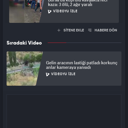
kaza: 3 ölü, 2 ağır yaralı
VIDEOYU İZLE
SİTENE EKLE
HABERE DÖN
Sıradaki Video
Gelin aracının lastiği patladı korkunç
anlar kameraya yansıdı
VIDEOYU İZLE