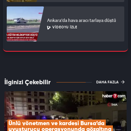
Ankara'da hava aracı tarlaya düştü
VIDEOYU İZLE
İlginizi Çekebilir
DAHA FAZLA
Ünlü yönetmen ve kardeşi Bursa’da 
uyuşturucu operasyonunda gözaltına 