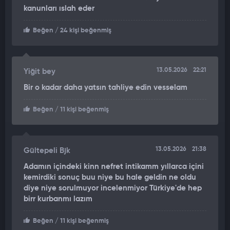
kanunları ıslah eder
Beğen
/ 24 kişi beğenmiş
13.05.2026
22:21
Yiğit bey
Bir o kadar daha yatsın tahliye edin vesselam
Beğen
/ 11 kişi beğenmiş
13.05.2026
21:38
Gültepeli Bjk
Adamın içindeki kinn nefret intikamm yıllarca içini
kemirdiki sonuç buu niye bu hale geldin ne oldu
diye niye sorulmuyor incelenmiyor Türkiye'de hep
birr kurbanmı lazım
Beğen
/ 11 kişi beğenmiş