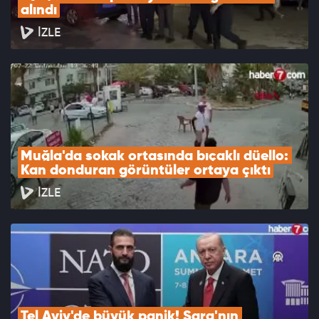
alındı
İZLE
Muğla'da sokak ortasında bıçaklı düello: 
Kan donduran görüntüler ortaya çıktı
İZLE
Tel Aviv'de büyük panik! Şara'nın 