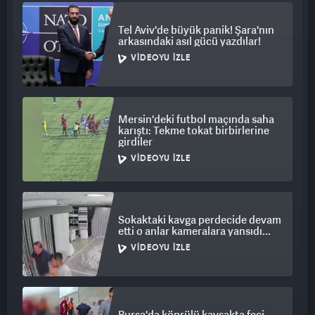
Tel Aviv'de büyük panik! Şara'nın
arkasındaki asıl gücü yazdılar!
VIDEOYU İZLE
Mersin'deki futbol maçında saha
karıştı: Tekme tokat birbirlerine
girdiler
VIDEOYU İZLE
Sokaktaki kavga perdecide devam
etti o anlar kameralara yansıdı...
VIDEOYU İZLE
Bursa'da köprülü kavşakta feci