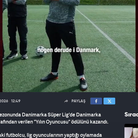
.2026
12:49
PAYLAŞ
6 sezonunda Danimarka Süper Lig'de Danimarka
Sıra
afından verilen "Yılın Oyuncusu" ödülünü kazandı.
ki futbolcu, lig oyuncularının yaptığı oylamada