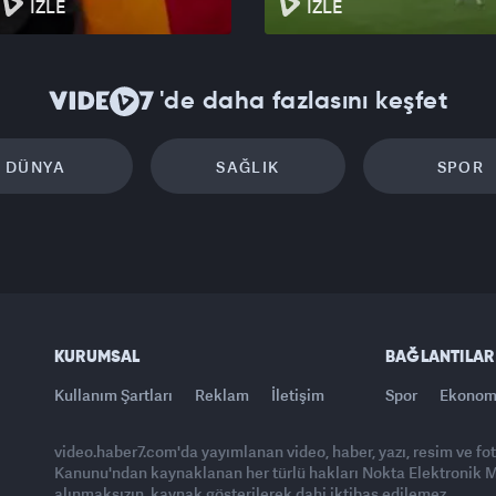
İZLE
İZLE
'de daha fazlasını keşfet
DÜNYA
SAĞLIK
SPOR
KURUMSAL
BAĞLANTILAR
Kullanım Şartları
Reklam
İletişim
Spor
Ekonom
video.haber7.com'da yayımlanan video, haber, yazı, resim ve fo
Kanunu'ndan kaynaklanan her türlü hakları Nokta Elektronik Med
alınmaksızın, kaynak gösterilerek dahi iktibas edilemez.