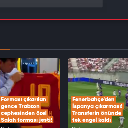
 Lukaku Süper Lig'e gelmek istiyor
EOYU İZLE
 Kökçü'nün anneannesi Sebahat Eryalçın vefat
EOYU İZLE
Forması çıkarılan 
Fenerbahçe'den 
gence Trabzon 
İspanya çıkarması! 
cephesinden özel 
Transferin önünde 
Salah forması jesti!
tek engel kaldı