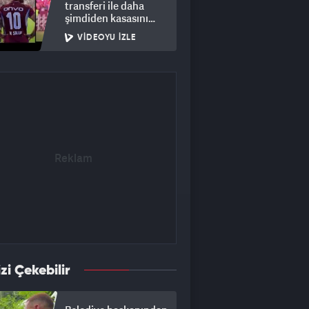
transferi ile daha
şimdiden kasasını
doldurdu!
VIDEOYU İZLE
izi Çekebilir