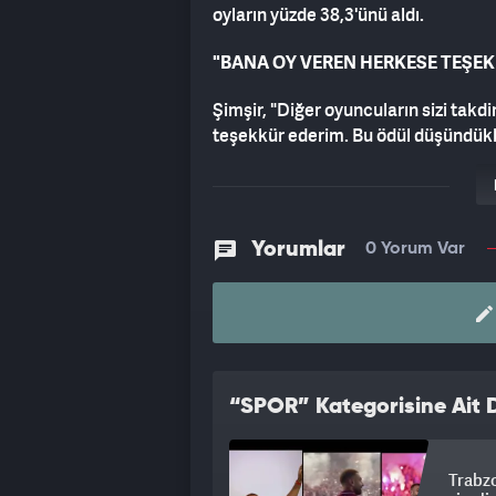
oyların yüzde 38,3'ünü aldı.
"BANA OY VEREN HERKESE TEŞE
Şimşir, "Diğer oyuncuların sizi takd
teşekkür ederim. Bu ödül düşündükle
kullandı.
Aral Şimşir'e ödülü Brondby maçı ön
Yorumlar
0 Yorum Var
Danimarka Süper Lig'de yılın oyuncu
oylarıyla belirleniyor.
Daha önce A Milli Takım aday kadrosu
Romanya ve Kosova ile karşılaştığı
sakatlığı nedeniyle çıkarılmıştı.
“SPOR” Kategorisine Ait D
23 yaşındaki oyuncu henüz milli for
GALATASARAY VE TRABZONSPOR
Trabz