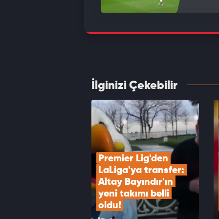
Romelu
VID
İlginizi Çekebilir
Orkun
etti
VID
Premier Lig'den 
LaLiga'ya transfer: 
Altay Bayındır'ın 
yeni takımı belli 
oldu!