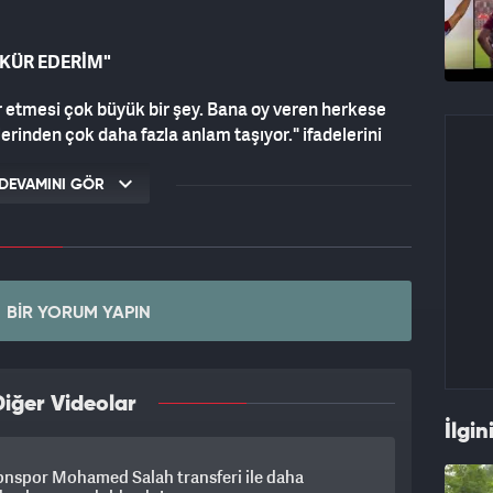
KKÜR EDERİM"
ir etmesi çok büyük bir şey. Bana oy veren herkese
rinden çok daha fazla anlam taşıyor." ifadelerini
DEVAMINI GÖR
cesinde takdim edildi.
su ödülü, 1989 yılından bu yana oyuncuların
BIR YORUM YAPIN
na 2 kez çağrılan Aral Şimşir, ay-yıldızlıların
 Dünya Kupası play-off maçlarının aday kadrosundan
iğer Videolar
mayla resmi bir maçta sahada yer almadı.
İlgin
 PUSUDA
onspor Mohamed Salah transferi ile daha