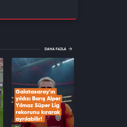
DAHA FAZLA
Galatasaray'ın 
yıldızı Barış Alper 
Yılmaz Süper Lig 
rekorunu kırarak 
ayrılabilir! 