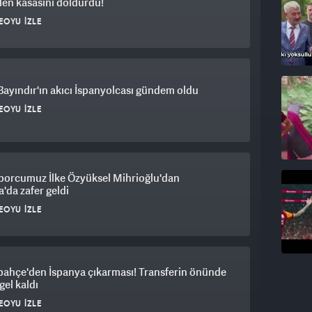
en kasasını doldurdu!
onspor'un peşinde olduğu Aral'a Avrupa'dan da
EOYU İZLE
 bu yaz Danimarka'dan ayrılması bekleniyor.
şir, 9 gol ve 15 asistlik performans sergiledi.
Bayındır'ın akıcı İspanyolcası gündem oldu
EOYU İZLE
sporcumuz İlke Özyüksel Mihrioğlu'dan
'da zafer geldi
EOYU İZLE
bahçe'den İspanya çıkarması! Transferin önünde
gel kaldı
EOYU İZLE