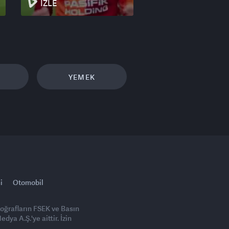
İZLE
YEMEK
i
Otomobil
toğrafların FSEK ve Basın
ya A.Ş.'ye aittir. İzin