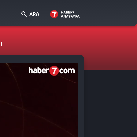
ARA
i