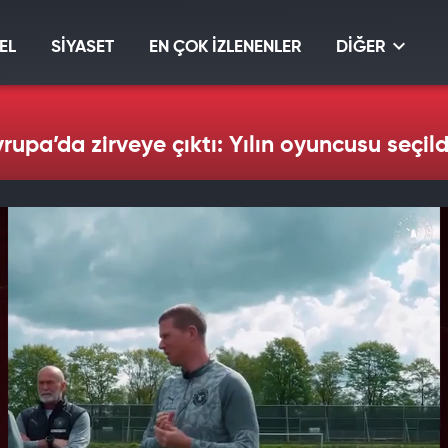
EL
SİYASET
EN ÇOK İZLENENLER
DİĞER
vrupa’da zirveye çıktı: Yılın oyuncusu seçild