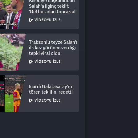
Belediye başkanından
Salah'a ilginç teklif:
'Gel buradan toprak al'
VIDEOYU İZLE
Trabzonlu teyze Salah'ı
ilk kez görünce verdiği
tepki viral oldu
VIDEOYU İZLE
Icardı Galatasaray'ın
tören teklifini redetti
VIDEOYU İZLE