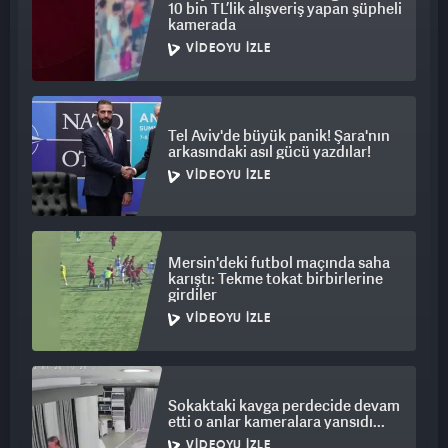
10 bin TL’lik alışveriş yapan şüpheli
istemiş; çocuk ayrılmak isteyince de. Hastanede entübe
kamerada
olmuş. Çocuk da zaten avukat kendisi. Karakolun bahçesinde
VIDEOYU İZLE
bekliyorduk, ifadeye çağırdılar. Karakolun bahçesine sordum
'Entübe olmuş" dedi.
Tel Aviv'de büyük panik! Şara'nın
arkasındaki asıl gücü yazdılar!
VIDEOYU İZLE
Mersin'deki futbol maçında saha
karıştı: Tekme tokat birbirlerine
girdiler
VIDEOYU İZLE
Sokaktaki kavga perdecide devam
etti o anlar kameralara yansıdı...
VIDEOYU İZLE