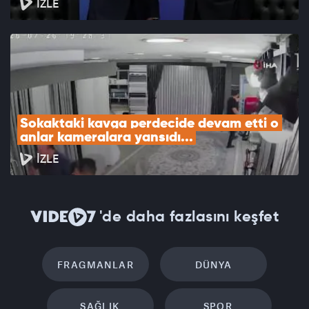
İZLE
Sokaktaki kavga perdecide devam etti o 
anlar kameralara yansıdı...
İZLE
'de daha fazlasını keşfet
FRAGMANLAR
DÜNYA
SAĞLIK
SPOR