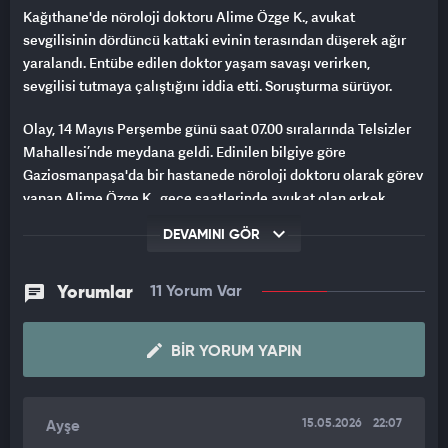
Kağıthane'de nöroloji doktoru Alime Özge K., avukat
sevgilisinin dördüncü kattaki evinin terasından düşerek ağır
yaralandı. Entübe edilen doktor yaşam savaşı verirken,
sevgilisi tutmaya çalıştığını iddia etti. Soruşturma sürüyor.
Olay, 14 Mayıs Perşembe günü saat 07.00 sıralarında Telsizler
Mahallesi’nde meydana geldi. Edinilen bilgiye göre
Gaziosmanpaşa'da bir hastanede nöroloji doktoru olarak görev
yapan Alime Özge K., gece saatlerinde avukat olan erkek
arkadaşı Özgür Y.’nin evine geldi. İddiaya göre evde ikili
DEVAMINI GÖR
arasında tartışma çıktı. Tartışma sırasında ise Alime Özge
K.'nin yere cam bardak attığı öne sürüldü. Bir süre sonra
uyuyan çift, sabah işe gitmek için alarm sesiyle uyandı.
Yorumlar
11 Yorum Var
Uyandıktan kısa bir süre sonra Alime Özge K., 4’üncü kattaki
terastan aşağı düştü.
BIR YORUM YAPIN
HAYATİ TEHLİKESİ SÜRÜYOR
Önce bina yanında bulunan ağaçlara çarpan kadın doktor
15.05.2026
22:07
Ayşe
ardından kaldırıma savruldu. İhbar üzerine olay yerine sağlık ve