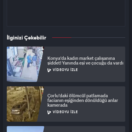
İlginizi Çekebilir
Konya'da kadın market çalışanına
şiddet! Yanında eşi ve çocuğu da vardı
VIDEOYU İZLE
Çorlu'daki ölümcül patlamada
facianın eşiğinden dönüldüğü anlar
kamerada
VIDEOYU İZLE