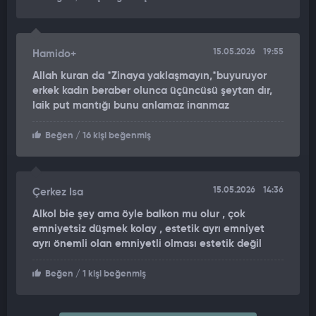
YÜZDE 71 BEDENSEL ENGELİ BULUNUYOR
Yapılan çalışmalarda Alime Özge K.’nin yüzde 71 oranında
15.05.2026
19:55
Hamido+
bedensel engeli bulunduğu belirlendi. Polis ekiplerinin
Allah kuran da *Zinaya yaklaşmayın,*buyuruyor
görüştüğü çevre sakinlerinin yalnızca düşme sesi duyduklarını,
erkek kadın beraber olunca üçüncüsü şeytan dır,
olay öncesinde herhangi bir tartışma sesi duymadıklarını
laik put mantığı bunu anlamaz inanmaz
söyledikleri öğrenildi. Özgür Y.’nin poliste 'Müstehcenlik'
suçundan kaydının bulunduğu bilgisine ulaşıldı. Savcılık olayla
Beğen
/ 16 kişi beğenmiş
ilgili soruşturma başlattı.
OLAY ANI GÜVENLİK KAMERASINDA
15.05.2026
14:36
Çerkez Isa
Diğer yandan olay anı güvenlik kamerasına yansıdı.
Alkol bie şey ama öyle balkon mu olur , çok
Görüntülerde Alime Özge K.'nin yürüyerek binaya geldiği anlar
emniyetsiz düşmek kolay , estetik ayrı emniyet
görülüyor. Kadın binaya girdikten yaklaşık 2 saat sonra binanın
ayrı önemli olan emniyetli olması estetik değil
terasından düşüyor. Kadının yerde yattığını gören bir aracın
durduğu anlar da görüntülerde yer alıyor.
Beğen
/ 1 kişi beğenmiş
"KIZIN SURATINA VURUYOR Kİ UYUMASIN DİYE"