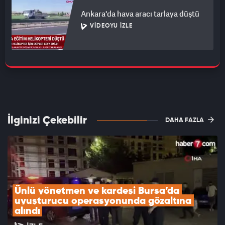
Ankara'da hava aracı tarlaya düştü
VIDEOYU İZLE
İlginizi Çekebilir
DAHA FAZLA
Ünlü yönetmen ve kardeşi Bursa’da 
uyuşturucu operasyonunda gözaltına 
alındı