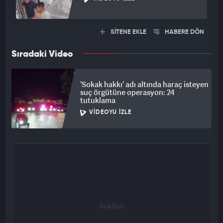
SİTENE EKLE
HABERE DÖN
Sıradaki Video
‘Sokak hakkı’ adı altında haraç isteyen
suç örgütüne operasyon: 24
tutuklama
VIDEOYU İZLE