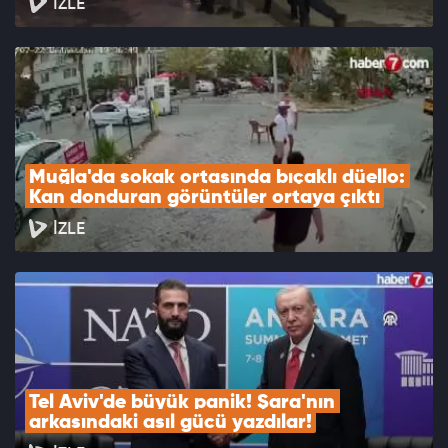
İZLE
Muğla'da sokak ortasında bıçaklı düello: 
Kan donduran görüntüler ortaya çıktı
İZLE
Tel Aviv'de büyük panik! Şara'nın 
arkasındaki asıl gücü yazdılar!