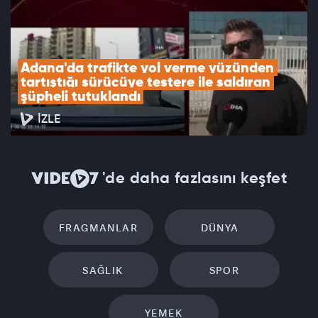
Adana'da trafikte yol verme yüzünden 
tartıştığı sürücüye testere ile saldıran 
şüpheli tutuklandı
İZLE
'de daha fazlasını keşfet
FRAGMANLAR
DÜNYA
SAĞLIK
SPOR
YEMEK