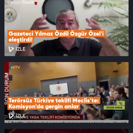
Gazeteci Yılmaz Özdil Özgür Özel'i 
eleştirdi!
İZLE
Terörsüz Türkiye teklifi Meclis'te: 
Komisyon'da gergin anlar
İZLE