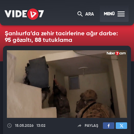
MENÜ
ARA
Şanlıurfa’da zehir tacirlerine ağır darbe:
95 gözaltı, 88 tutuklama
15.05.2026
13:02
PAYLAŞ