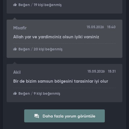
desteğiyle; gençlerimizin geleceğini hedef alan zehir
Beğen
/ 19 kişi beğenmiş
tacirlerine karşı mücadelemizi kararlılıkla sürdürüyoruz.
Kahraman Jandarmamızı, Daire Başkanlığımızı, Viranşehir
Cumhuriyet Başsavcılığımızı ve emeği geçenleri tebrik
15.05.2026
15:40
Misafir
ediyoruz."
Allah yar ve yardimciniz olsun iyiki varsiniz
Beğen
/ 20 kişi beğenmiş
15.05.2026
15:31
Akil
Bir de bizim samsun bölgesini tarasinlar iyi olur
Beğen
/ 9 kişi beğenmiş
Daha fazla yorum görüntüle