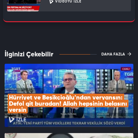
VIDEOYU İZLE
İlginizi Çekebilir
DAHA FAZLA
Hürriyet ve Beşikçioğlu'ndan veryansın: 
Defol git buradan! Allah hepsinin belasını 
versin
İZLE