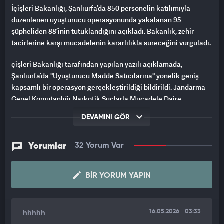
İçişleri Bakanlığı, Şanlıurfa’da 850 personelin katılımıyla
düzenlenen uyuşturucu operasyonunda yakalanan 95
şüpheliden 88’inin tutuklandığını açıkladı. Bakanlık, zehir
tacirlerine karşı mücadelenin kararlılıkla süreceğini vurguladı.
çişleri Bakanlığı tarafından yapılan yazılı açıklamada,
Şanlıurfa’da "Uyuşturucu Madde Satıcılarına" yönelik geniş
kapsamlı bir operasyon gerçekleştirildiği bildirildi. Jandarma
Genel Komutanlığı Narkotik Suçlarla Mücadele Daire
Başkanlığı ile Viranşehir Cumhuriyet Başsavcılığı
DEVAMINI GÖR
koordinesinde yürütülen titiz çalışmalar neticesinde, gençlerin
geleceğini hedef alan uyuşturucu ağlarına ağır bir darbe
indirildi.
Yorumlar
32 Yorum Var
850 JANDARMA PERSONELİ İLE DEV OPERASYON
BIR YORUM YAPIN
Şanlıurfa merkezli yürütülen operasyonların teknik detaylarına
ilişkin bilgilerin paylaşıldığı açıklamada, sahadaki güce dikkat
çekildi. Operasyonun; 85 asayiş timi ve 32 komando timi olmak
16.05.2026
03:33
hhhhh
üzere toplam 850 Jandarma personelinin katılımıyla