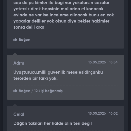
cep de pc kimler ile bagi var yakalarsin cezalar
gerçekleştirildiği belirtildi. Operasyon sürecinde jandarma
yetersiz direk hepsinin mallarina el konacak
ekiplerine, uyuşturucu madde tespitinde kritik rol oynayan 8
evinde ne var ise inceleme alinacak bunu en cok
özel eğitimli narkotik arama köpeği de eşlik etti.
yaparlar deliller yok olsun diye bekler hakimler
sonra delil arar
88 ŞÜPHELİ DEMİR PARMAKLIKLAR ARDINDA
Beğen
Bakanlık, düzenlenen baskınlar sonucunda uyuşturucu madde
ticareti yaptığı değerlendirilen toplam 95 şüphelinin
yakalanarak gözaltına alındığını duyurdu. Adli makamlara sevk
15.05.2026
18:54
Adrm
edilen şüphelilerden 88’i, çıkarıldıkları mahkemece
tutuklanarak cezaevine gönderildi. Gözaltındaki diğer
Uyuşturucu,milli güvenlik meselesidir.çünkü
şüphelilerin ise işlemlerinin devam ettiği kaydedildi.
terörden bir farkı yok.
MÜCADELEDE KARARLILIK VURGUSU
Beğen
/ 12 kişi beğenmiş
Açıklamanın sonuç bölümünde, güvenlik güçlerinin
uyuşturucu ile mücadeledeki kararlı duruşuna vurgu yapılarak
15.05.2026
16:02
Celal
şu ifadelere yer verildi:
Düğün takıları her halde alın teri degil
"Güvenlik güçlerimizin etkin operasyonları ve toplumumuzun