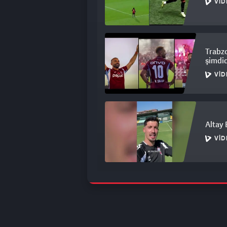
VID
Trabz
şimdid
VID
Altay 
VID
Milli 
Avrupa
VID