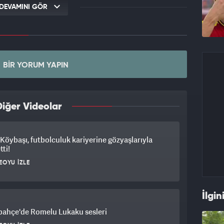
DEVAMINI GÖR
BIR YORUM YAPIN
iğer Videolar
 Köybaşı, futbolculuk kariyerine gözyaşlarıyla
tti!
EOYU İZLE
İlgin
bahçe'de Romelu Lukaku sesleri