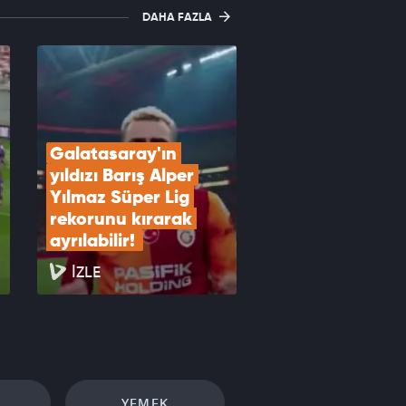
DAHA FAZLA
Galatasaray'ın 
yıldızı Barış Alper 
Yılmaz Süper Lig 
rekorunu kırarak 
ayrılabilir! 
İZLE
YEMEK