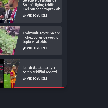
Belediye başkanından
Salah'a ilginç teklif:
'Gel buradan toprak al'
VIDEOYU İZLE
Trabzonlu teyze Salah'ı
ilk kez görünce verdiği
tepki viral oldu
VIDEOYU İZLE
Icardı Galatasaray'ın
tören teklifini redetti
VIDEOYU İZLE