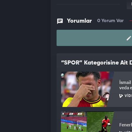
Yorumlar
0 Yorum Var
“SPOR” Kategorisine Ait D
İsmail
veda e
VID
Fener