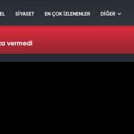
EL
SİYASET
EN ÇOK İZLENENLER
DİĞER
za vermedi