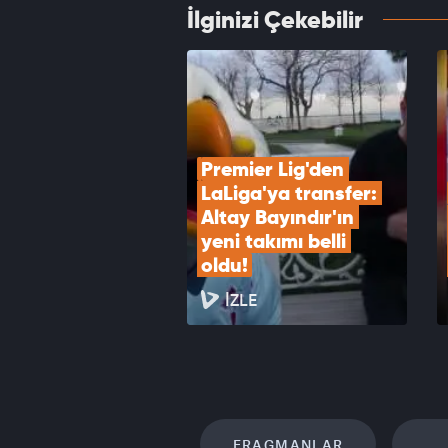
İlginizi Çekebilir
Fener
tek en
VID
Premier Lig'den 
LaLiga'ya transfer: 
Altay Bayındır'ın 
yeni takımı belli 
oldu!
İZLE
FRAGMANLAR