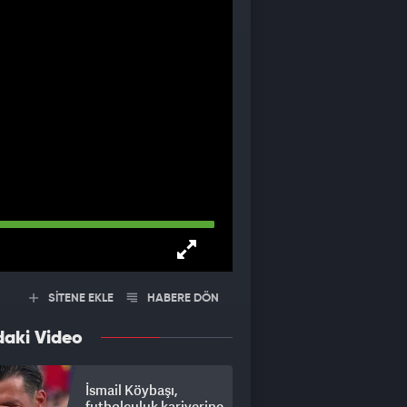
SİTENE EKLE
HABERE DÖN
daki Video
İsmail Köybaşı,
futbolculuk kariyerine