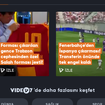
bahçe'den İspanya çıkarması! Transferin önünde
gel kaldı
EOYU İZLE
Forması çıkarılan 
Fenerbahçe'den 
gence Trabzon 
İspanya çıkarması! 
cephesinden özel 
Transferin önünde 
Salah forması jesti!
tek engel kaldı
İZLE
İZLE
'de daha fazlasını keşfet
DÜNYA
SAĞLIK
SPOR