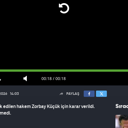
00:18
/
00:18
.2026
14:03
PAYLAŞ
 edilen hakem Zorbay Küçük için karar verildi.
Sıra
rmedi.