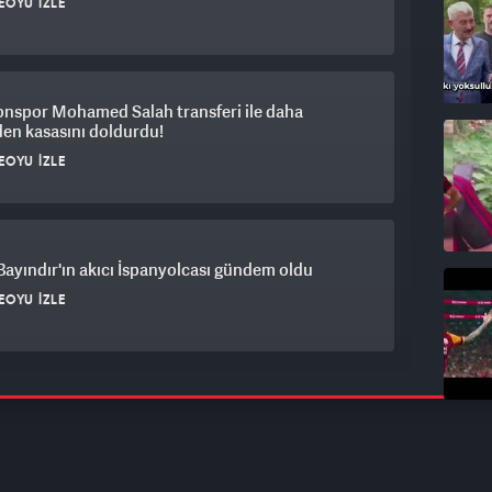
EOYU İZLE
onspor Mohamed Salah transferi ile daha
en kasasını doldurdu!
EOYU İZLE
Bayındır'ın akıcı İspanyolcası gündem oldu
EOYU İZLE
sporcumuz İlke Özyüksel Mihrioğlu'dan
'da zafer geldi
EOYU İZLE