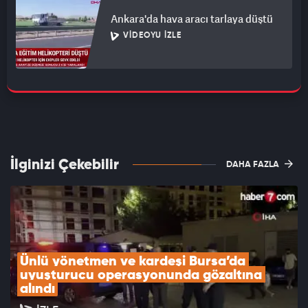
Ankara'da hava aracı tarlaya düştü
VIDEOYU İZLE
İlginizi Çekebilir
DAHA FAZLA
Ünlü yönetmen ve kardeşi Bursa’da 
uyuşturucu operasyonunda gözaltına 
alındı