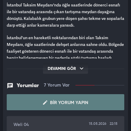
İstanbul Taksim Meydanı'nda öğle saatlerinde dönerci esnafı
ile bir vatandaş arasında çıkan tartışma meydan dayağına
dönüştü. Kalabalık grubun yere düşen şahsı tekme ve sopalarla
darp ettiği anlar kameralara yansıdı.
İstanbul'un en hareketli noktalarından biri olan Taksim
Meydanı, öğle saatlerinde dehşet anlarına sahne oldu. Bölgede
faaliyet gösteren dönerci esnafı ile bir vatandaş arasında
henüz belirlenemeyen bir nedenle sözlü tartışma başladı.
DEVAMINI GÖR
ACIMASIZCA TEKMELERLE SALDIRDI
Tartışmanın kısa sürede alevlenmesiyle olay, yumrukların
Yorumlar
7 Yorum Var
havada uçuştuğu şiddetli bir kavgaya dönüştü. Kalabalık bir
grup halindeki dönerciler, tartıştıkları vatandaşı aralarına
alarak darp etmeye başladı. Aldığı darbeler sonucu dengesini
BIR YORUM YAPIN
kaybederek yere yığılan şahsa, öfkeli kalabalık bu kez de
acımasızca tekmelerle saldırdı.
15.05.2026
22:15
Weli 04
POLİS, ZAPT ETMEKTE BÜYÜK ZORLUK YAŞADI