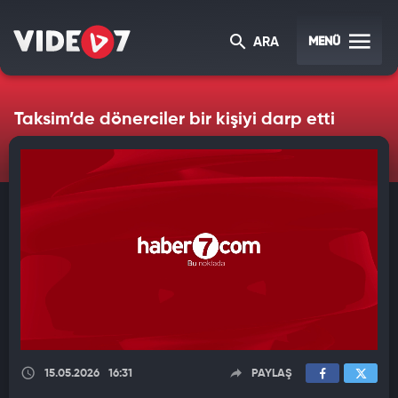
MENÜ
ARA
Taksim’de dönerciler bir kişiyi darp etti
15.05.2026
16:31
PAYLAŞ