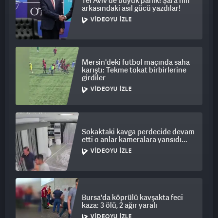
Tel Aviv'de büyük panik! Şara'nın
arkasındaki asıl gücü yazdılar!
VIDEOYU İZLE
Mersin'deki futbol maçında saha
karıştı: Tekme tokat birbirlerine
girdiler
VIDEOYU İZLE
Sokaktaki kavga perdecide devam
etti o anlar kameralara yansıdı...
VIDEOYU İZLE
Bursa'da köprülü kavşakta feci
kaza: 3 ölü, 2 ağır yaralı
VIDEOYU İZLE