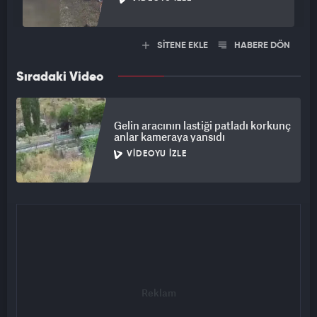
SİTENE EKLE
HABERE DÖN
Sıradaki Video
Gelin aracının lastiği patladı korkunç
anlar kameraya yansıdı
VIDEOYU İZLE