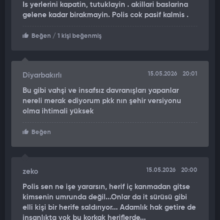
Is yerlerini kapatin, tutuklayin . akillari baslarina
gelene kadar birakmayin. Polis cok pasif kalmis .
Olay yerinde bulunan polis ekipleri, kontrolden çıkan grubu
durdurmak için yoğun çaba sarf etti. Ancak dönercilerin
Beğen
/ 1 kişi beğenmiş
hıncını alamayarak saldırılarına devam etmesi üzerine emniyet
güçleri şahısları zapt etmekte büyük zorluk yaşadı. Bazı
saldırganların yere düşen vatandaşa sopalarla vurduğu anlar,
çevredeki vatandaşların cep telefonu kameraları tarafından
15.05.2026
20:01
Diyarbakırlı
saniye saniye kaydedildi.
Bu gibi vahşi ve insafsız davranışları yapanlar
nereli merak ediyorum pkk nın şehir versiyonu
SALDIRILAR BİR SÜRE DAHA DEVAM ETTİ
olma ihtimali yüksek
Görüntülerde, dönercilerin yerdeki şahsı çevreleyerek
Beğen
defalarca vurduğu ve polisin araya girmesine rağmen
saldırıların bir süre daha devam ettiği görülüyor.
15.05.2026
20:00
zeko
Polis sen ne işe yararsın, herif iç kanmadan gitse
kimsenin umrunda değil...Onlar da it sürüsü gibi
elli kişi bir herife saldırıyor... Adamlık hak getire de
insanlıkta yok bu korkak heriflerde...