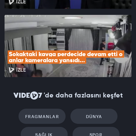
İZLE
Sokaktaki kavga perdecide devam etti o 
anlar kameralara yansıdı...
İZLE
'de daha fazlasını keşfet
FRAGMANLAR
DÜNYA
SAĞLIK
SPOR