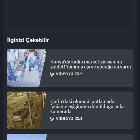
İlginizi Çekebilir
Konya'da kadın market çalışanına
şiddet! Yanında eşi ve çocuğu da vardı
VIDEOYU İZLE
Çorlu'daki ölümcül patlamada
facianın eşiğinden dönüldüğü anlar
kamerada
VIDEOYU İZLE