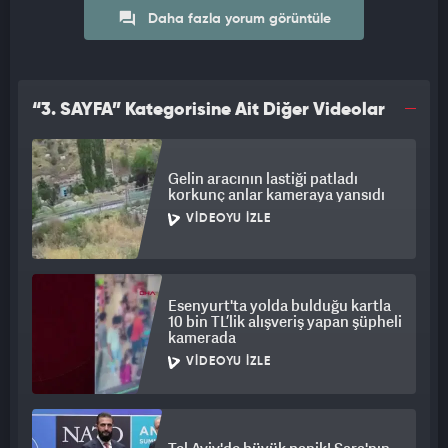
Daha fazla yorum görüntüle
“3. SAYFA” Kategorisine Ait Diğer Videolar
Gelin aracının lastiği patladı
korkunç anlar kameraya yansıdı
VIDEOYU İZLE
Esenyurt'ta yolda bulduğu kartla
10 bin TL’lik alışveriş yapan şüpheli
kamerada
VIDEOYU İZLE