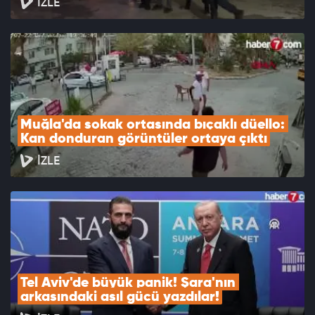
İZLE
Muğla'da sokak ortasında bıçaklı düello: 
Kan donduran görüntüler ortaya çıktı
İZLE
Tel Aviv'de büyük panik! Şara'nın 
arkasındaki asıl gücü yazdılar!