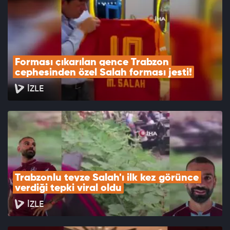
Forması çıkarılan gence Trabzon 
cephesinden özel Salah forması jesti!
İZLE
Trabzonlu teyze Salah'ı ilk kez görünce 
verdiği tepki viral oldu
İZLE