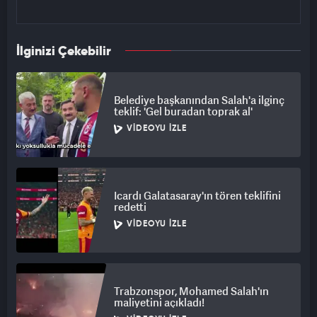
İlginizi Çekebilir
Belediye başkanından Salah'a ilginç
teklif: 'Gel buradan toprak al'
VIDEOYU İZLE
Icardı Galatasaray'ın tören teklifini
redetti
VIDEOYU İZLE
Trabzonspor, Mohamed Salah'ın
maliyetini açıkladı!