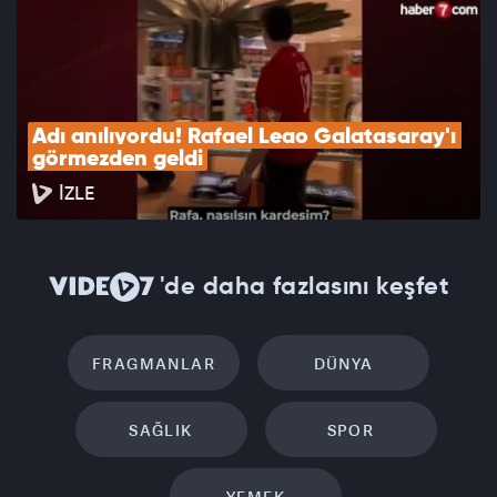
Adı anılıyordu! Rafael Leao Galatasaray'ı 
görmezden geldi
İZLE
'de daha fazlasını keşfet
FRAGMANLAR
DÜNYA
SAĞLIK
SPOR
YEMEK