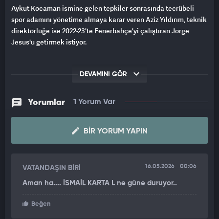
Aykut Kocaman ismine gelen tepkiler sonrasında tecrübeli
spor adamını yönetime almaya karar veren Aziz Yıldırım, teknik
direktörlüğe ise 2022-23'te Fenerbahçe'yi çalıştıran Jorge
Jesus'u getirmek istiyor.
DEVAMINI GÖR
Yorumlar
1 Yorum Var
BIR YORUM YAPIN
16.05.2026
00:06
VATANDAŞIN BİRİ
Aman ha.... İSMAİL KARTA L ne güne duruyor..
Beğen