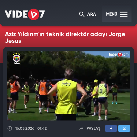
MENÜ
ARA
Aziz Yıldırım'ın teknik direktör adayı Jorge
Jesus
16.05.2026
01:42
PAYLAŞ