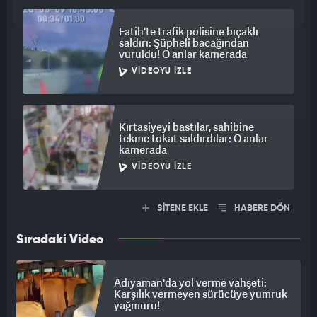
Fatih'te trafik polisine bıçaklı
saldırı: Şüpheli bacağından
vuruldu! O anlar kamerada
VIDEOYU İZLE
Kırtasiyeyi bastılar, sahibine
tekme tokat saldırdılar: O anlar
kamerada
VIDEOYU İZLE
SİTENE EKLE
HABERE DÖN
Sıradaki Video
Adıyaman'da yol verme vahşeti:
Karşılık vermeyen sürücüye yumruk
yağmuru!