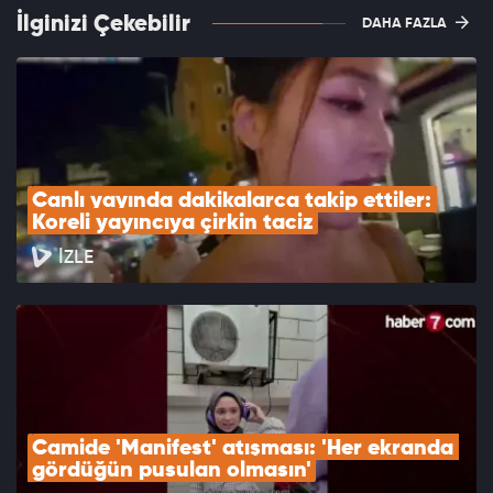
İlginizi Çekebilir
DAHA FAZLA
Canlı yayında dakikalarca takip ettiler: 
Koreli yayıncıya çirkin taciz
İZLE
Camide 'Manifest' atışması: 'Her ekranda 
gördüğün pusulan olmasın'