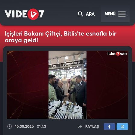
MENÜ
ARA
İçişleri Bakanı Çiftçi, Bitlis'te esnafla bir
araya geldi
16.05.2026
01:43
PAYLAŞ