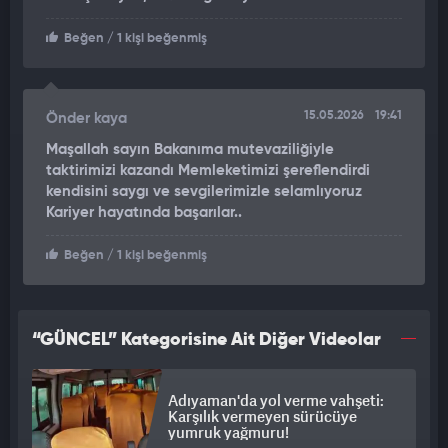
gönül köprüsünü ayakta tutan, duasıyla memlekete bereket
Beğen
/ 1 kişi beğenmiş
katan esnafımızın güçlü olması; şehirlerimizin güçlü olması
demektir.''
ifadelerini kullandı.
15.05.2026
19:41
Önder kaya
Maşallah sayın Bakanıma mutevaziliğiyle
taktirimizi kazandı Memleketimizi şereflendirdi
kendisini saygı ve sevgilerimizle selamlıyoruz
Kariyer hayatında başarılar..
Beğen
/ 1 kişi beğenmiş
“GÜNCEL” Kategorisine Ait Diğer Videolar
Adıyaman'da yol verme vahşeti:
Karşılık vermeyen sürücüye
yumruk yağmuru!