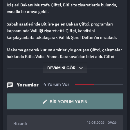
İçişleri Bakanı Mustafa Çiftçi, Bitlis'te ziyaretlerde bulundu,
esnafla bir araya geldi.
Sabah saatlerinde Bitlis'e gelen Bakan Çiftçi, programları
kapsamında Valiliği ziyaret etti. Çiftçi, kendisini
karşılayanlarla tokalaşarak Valilik Şeref Defteri'ni imzaladı.
Makama geçerek kurum amirleriyle görüşen Çiftçi, çalışmalar
hakkında Bitlis Valisi Ahmet Karakaya'dan bilgi aldı. Çiftçi,
ardından beraberindekilerle Tatvan ilçesine geçerek İbadullah
DEVAMINI GÖR
Camisi'nde cuma namazı kıldı, esnafı ziyaret etti.
Daha sonra Bitlis Belediye Başkanlığını ziyaret eden Çiftçi, il
Yorumlar
4 Yorum Var
ve ilçe belediye başkanlarından yaptıkları çalışmaları dinledi.
Çiftçi, AK Parti ve MHP il başkanlıklarını da ziyaret ederek
partililerle bir araya geldi.
BIR YORUM YAPIN
Ziyaretlerde, AK Parti Bitlis Milletvekili Turan Bedirhanoğlu,
Belediye Başkanı Nesrullah Tanğlay, Van Jandarma Asayiş
16.05.2026
09:26
Hizanlı
Kolordu Komutanı Tümgeneral Ünsal Bulut, İl Jandarma