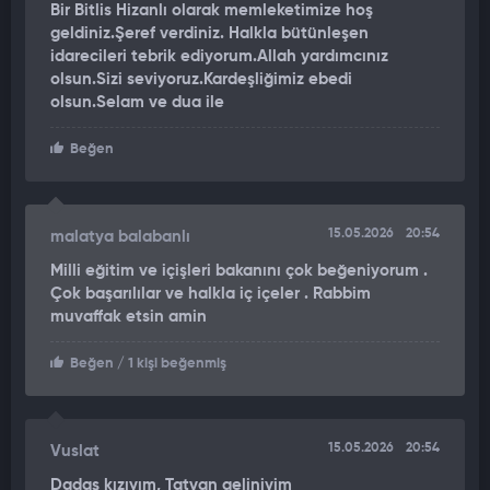
Bir Bitlis Hizanlı olarak memleketimize hoş
Komutanı Tuğgeneral Barış Soyal, İl Emniyet Müdürü Koray
geldiniz.Şeref verdiniz. Halkla bütünleşen
Şensoy, AK Parti İl Başkanı Engin Günceoğlu, MHP İl Başkanı
idarecileri tebrik ediyorum.Allah yardımcınız
Tekin Uçak ve kurum amirleri de yer aldı.
olsun.Sizi seviyoruz.Kardeşliğimiz ebedi
olsun.Selam ve dua ile
Bakan Çiftçi sosyal medyadan yaptığı paylaşımda,
'' Bitlis
Tatvan'da cuma namazının ardından esnafımız ve
Beğen
vatandaşlarımızla bir araya gelerek gönül sohbetlerinde
bulunduk. Ziyaretlerimiz sırasında; Tatvanlı esnaf
kardeşlerimizin halini hatırını sorduk, hayırlı ve bereketli
15.05.2026
20:54
malatya balabanlı
kazançlar temennisinde bulunduk.
Milli eğitim ve içişleri bakanını çok beğeniyorum .
Samimiyeti, vefası ve devletine olan bağlılığıyla gönül
Çok başarılılar ve halkla iç içeler . Rabbim
coğrafyamızın müstesna ilçelerinden biri olan Tatvan’da
muvaffak etsin amin
vatandaşlarımızla sohbet ederek talep ve görüşlerini dinledik.
Bu ülkenin gerçek gücü; sabahın ilk ışıklarıyla dükkânını açan,
Beğen
/ 1 kişi beğenmiş
alın teriyle helal rızkının peşinden yürüyen esnafımızdır.
Esnafımız; sadece ticaretin değil, Tatvan'ımızın huzurunun,
15.05.2026
20:54
Vuslat
dayanışma kültürümüzün ve toplumsal birlikteliğimizin de en
kıymetli yapı taşlarından biridir. Milletle devlet arasındaki
Dadaş kızıyım, Tatvan geliniyim