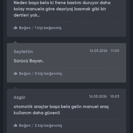
Neden başa bela ki frene bastım duruyor daha
kolay manuela göre depriyaj basmak gibi bir
"ARABA ÇOK SÜRATLİYDİ, RESMEN CADDEDEN UÇTU"
dertleri yok..
Kazaya şahit olan esnaf Hasan Bahçecik, "Önce bir ses
Beğen
/ 1 kişi beğenmiş
duydum, ondan sonra arabanın gaza basarsın ya öyle sesler.
Önce çöp tenekesini salladı, uçarak karşıya fırlattı. Kırmızı
kazaklı bir kadın da orada köşede dururken araba sokağa girdi.
16.05.2026
11:00
Seyfettin
Sokağa girer girmez arabayla elektrik direğinin camları arasına
sıkıştı.
Sürücü Bayan.
Koştum baktım hemen kurtarabilir miyiz diye, söyleyecek
Beğen
/ 5 kişi beğenmiş
halim yok ama bağırsaklarını görünce içim boşaldı, bir daha
yanaşamadım. Araba çok süratliydi, resmen caddeden uçtu. O
arada bir boşluk vardı, araba gelmiyordu. Sürücü de galiba
16.05.2026
10:03
özgür
yaralanmış, benim gördüğüm sürücü biraz durgundu, sadece
bakıyordu. Ben öbür kadına baktım çünkü arabanın onu altına
otomotik araçlar başa bela gelin manuel araç
aldığını gördüm" dedi.
kullanım daha güvenli
Beğen
/ 2 kişi beğenmiş