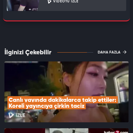
VIDEOYU İZLE
İlginizi Çekebilir
DAHA FAZLA
Canlı yayında dakikalarca takip ettiler: 
Koreli yayıncıya çirkin taciz
İZLE