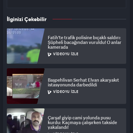
İlginizi Çekebilir
Fatih'te trafik polisine bıçaklı saldırı:
Şüpheli bacağından vuruldu! O anlar
kamerada
VIDEOYU İZLE
Başpehlivan Serhat Elvan akaryakıt
istasyonunda darbedildi
VIDEOYU İZLE
Çarşaf giyip cami yolunda pusu
kurdu: Kaçmaya çalışırken takside
yakalandı!