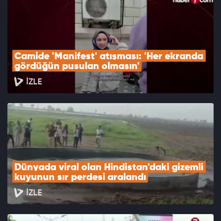
Camide 'Manifest' atışması: 'Her ekranda 
gördüğün pusulan olmasın'
İZLE
Dünyada viral olan Hindistan'daki gizemli 
kuyunun sır perdesi aralandı
İZLE