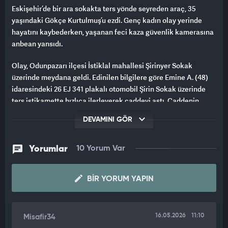
Eskişehir’de bir ara sokakta ters yönde seyreden araç, 35
yaşındaki Gökçe Kurtulmuş’u ezdi. Genç kadın olay yerinde
hayatını kaybederken, yaşanan feci kaza güvenlik kamerasına
anbean yansıdı.
Olay, Odunpazarı ilçesi İstiklal mahallesi Şirinyer Sokak
üzerinde meydana geldi. Edinilen bilgilere göre Emine A. (48)
idaresindeki 26 EJ 341 plakalı otomobil Şirin Sokak üzerinde
ters istikamette hızlıca ilerleyerek caddeyi aştı. Caddenin
karşısındaki Şirinyer Sokak'a hızla giren araç, önce banketleri
DEVAMINI GÖR
ve trafik levhasını çiğnedikten sonra köşede bekleyen yaya
Gökçe Kurtulmuş'u (35) altına aldı.
Yorumlar
10 Yorum Var
Olay yerine ihbar üzerine sağlık ve polis ekibi sevk edildi.
Ekiplerin incelemesinde Gökçe Kurtulmuş’un hayatını
BIR YORUM YAPIN
kaybettiği tespit edildi. Olayda yaralanan sürücü Emine A. ilk
müdahalesinin ardından ambulans ile Eskişehir Yunus Emre
devlet Hastanesi’ne kaldırıldı. Olayla ilgili inceleme başlatıldı.
16.05.2026
11:10
Misafir34
Kaza anı güvenlik kamerasına saniye saniye yansıdı.