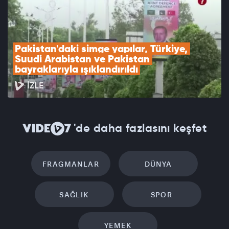
Pakistan'daki simge yapılar, Türkiye, 
Suudi Arabistan ve Pakistan 
bayraklarıyla ışıklandırıldı
İZLE
'de daha fazlasını keşfet
FRAGMANLAR
DÜNYA
SAĞLIK
SPOR
YEMEK