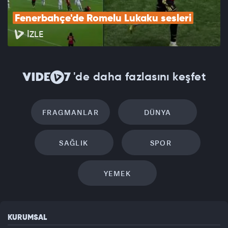
Fenerbahçe'de Romelu Lukaku sesleri
İZLE
'de daha fazlasını keşfet
FRAGMANLAR
DÜNYA
SAĞLIK
SPOR
YEMEK
KURUMSAL