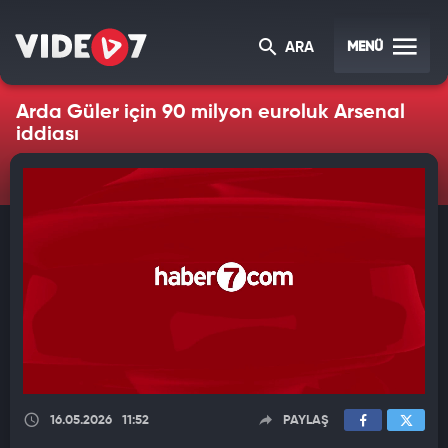
MENÜ
ARA
Arda Güler için 90 milyon euroluk Arsenal
iddiası
16.05.2026
11:52
PAYLAŞ