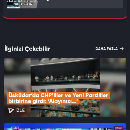
İlginizi Çekebilir
DAHA FAZLA
Üsküdar’da CHP'liler ve Yeni Partililer 
birbirine girdi: ‘Alayınızı…’
İZLE