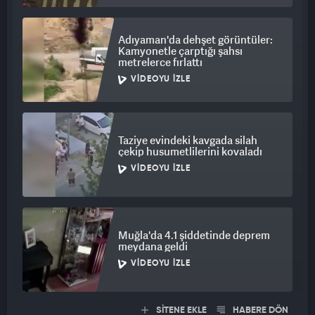
Adıyaman'da dehşet görüntüler:
Kamyonetle çarptığı şahsı
metrelerce fırlattı
VIDEOYU İZLE
Taziye evindeki kavgada silah
çekip husumetlilerini kovaladı
VIDEOYU İZLE
Muğla'da 4.1 şiddetinde deprem
meydana geldi
VIDEOYU İZLE
SİTENE EKLE
HABERE DÖN