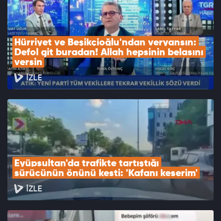
Hürriyet ve Beşikçioğlu'ndan veryansın: 
Defol git buradan! Allah hepsinin belasını 
versin
İZLE
Eyüpsultan'da trafikte tartıştığı 
sürücünün önünü kesti: 'Kafanı keserim'
İZLE