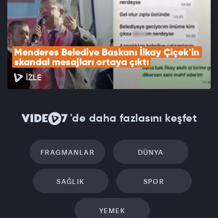
Menderes Belediye Başkanı İlkay Çiçek'in 
skandal mesajları ortaya çıktı
İZLE
'de daha fazlasını keşfet
FRAGMANLAR
DÜNYA
SAĞLIK
SPOR
YEMEK