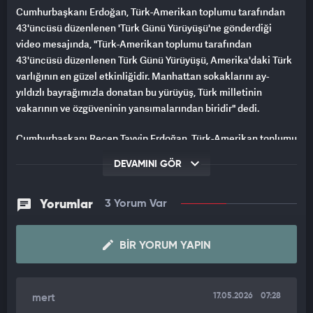
Cumhurbaşkanı Erdoğan, Türk-Amerikan toplumu tarafından
43'üncüsü düzenlenen 'Türk Günü Yürüyüşü'ne gönderdiği
video mesajında, "Türk-Amerikan toplumu tarafından
43'üncüsü düzenlenen Türk Günü Yürüyüşü, Amerika'daki Türk
varlığının en güzel etkinliğidir. Manhattan sokaklarını ay-
yıldızlı bayrağımızla donatan bu yürüyüş, Türk milletinin
vakarının ve özgüveninin yansımalarından biridir" dedi.
Cumhurbaşkanı Recep Tayyip Erdoğan, Türk-Amerikan toplumu
tarafından 43'üncüsü düzenlenen 'Türk Günü Yürüyüşü'ne bir
DEVAMINI GÖR
video mesaj gönderdi.
'TÜRKİYE'NİN SESİ, VİCDANI VE TEMSİLCİSİ OLUYORSUNUZ'
Yorumlar
3 Yorum Var
Cumhurbaşkanı Erdoğan, "Türk-Amerikan toplumunun değerli
mensupları, kıymetli misafirler, sizleri en kalbi duygularımla,
BIR YORUM YAPIN
hasretle, muhabbetle selamlıyorum. Bugün Amerika'nın dört
bir yanından New York'a gelen siz kıymetli vatandaşlarımıza ve
soydaşlarımıza, Türkiye'deki 86 milyon kardeşinizin selamlarını
17.05.2026
07:28
mert
iletiyorum. Aziz kardeşlerim. Türk-Amerikan toplumu